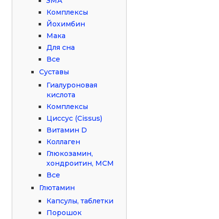
ЗМА
Комплексы
Йохимбин
Мака
Для сна
Все
Суставы
Гиалуроновая
кислота
Комплексы
Циссус (Cissus)
Витамин D
Коллаген
Глюкозамин,
хондроитин, МСМ
Все
Глютамин
Капсулы, таблетки
Порошок