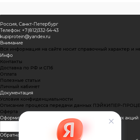
Россия, Санкт-Петербург
Телефон: +7(812)332-54-43
kupiprotein@yandex.ru
Внимание
Вся информация на сайте носит справочный характер и не
Инфо
Контакты
Доставка по РФ и СПб
Оплата
Полезные статьи
Личный кабинет
Документация
Условия конфиденциальности
Описание процесса передачи данных ПЭЙКИПЕР-ПРОЦ
Оферта
Оформить подписку
Подпишитесь на рассылку наших акций и
Обратная связь