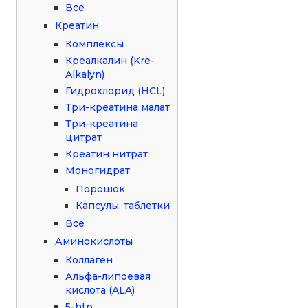
Все
Креатин
Комплексы
Креалкалин (Kre-
Alkalyn)
Гидрохлорид (HCL)
Три-креатина малат
Три-креатина
цитрат
Креатин нитрат
Моногидрат
Порошок
Капсулы, таблетки
Все
Аминокислоты
Коллаген
Альфа-липоевая
кислота (ALA)
5-htp