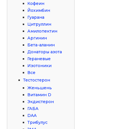
Кофеин
Йохимбин
Гуарана
Цитруллин
Амилопектин
Аргинин
Бета-аланин
Донаторы азота
Гераневые
Изотоники
Все
Тестостерон
Женьшень
Витамин D
Экдистерон
ГАБА
DAA
Трибулус