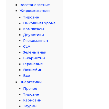
Восстановление
Жиросжигатели
Тирозин
Пиколинат хрома
Комплексы
Диуретики
Глюкоманнан
CLA
Зелёный чай
L-карнитин
Гераневые
Йохимбин
Все
Энергетики
Прочие
Тирозин
Карнозин
Таурин