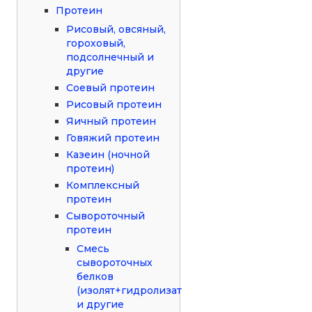
Протеин
Рисовый, овсяный,
гороховый,
подсолнечный и
другие
Соевый протеин
Рисовый протеин
Яичный протеин
Говяжий протеин
Казеин (ночной
протеин)
Комплексный
протеин
Сывороточный
протеин
Смесь
сывороточных
белков
(изолят+гидролизат
и другие