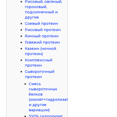
Рисовый, овсяный,
гороховый,
подсолнечный и
другие
Соевый протеин
Рисовый протеин
Яичный протеин
Говяжий протеин
Казеин (ночной
протеин)
Комплексный
протеин
Сывороточный
протеин
Смесь
сывороточных
белков
(изолят+гидролизат
и другие
вариации)
100% гидролизат