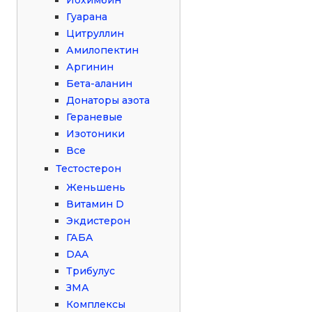
Гуарана
Цитруллин
Амилопектин
Аргинин
Бета-аланин
Донаторы азота
Гераневые
Изотоники
Все
Тестостерон
Женьшень
Витамин D
Экдистерон
ГАБА
DAA
Трибулус
ЗМА
Комплексы