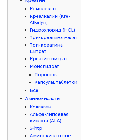
Креатин
Комплексы
Креалкалин (Kre-
Alkalyn)
Гидрохлорид (HCL)
Три-креатина малат
Три-креатина
цитрат
Креатин нитрат
Моногидрат
Порошок
Капсулы, таблетки
Все
Аминокислоты
Коллаген
Альфа-липоевая
кислота (ALA)
5-htp
Аминокислотные