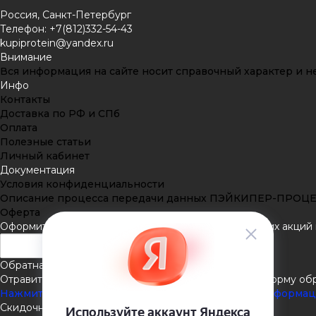
Россия, Санкт-Петербург
Телефон: +7(812)332-54-43
kupiprotein@yandex.ru
Внимание
Вся информация на сайте носит справочный характер и не
Инфо
Контакты
Доставка по РФ и СПб
Оплата
Полезные статьи
Личный кабинет
Документация
Условия конфиденциальности
Описание процесса передачи данных ПЭЙКИПЕР-ПРОЦ
Оферта
Оформить подписку
Подпишитесь на рассылку наших акций и
Обратная связь
Отравить нам сообщение или задать вопрос через форму об
Нажмите здесь для получения дополнительной информа
Скидочная система