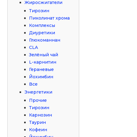
Жиросжигатели
Тирозин
Пиколинат хрома
Комплексы
Диуретики
Глюкоманнан
CLA
Зелёный чай
L-карнитин
Гераневые
Йохимбин
Все
Энергетики
Прочие
Тирозин
Карнозин
Таурин
Кофеин
Йохимбин