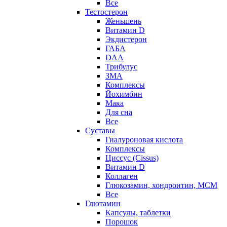
Все
Тестостерон
Женьшень
Витамин D
Экдистерон
ГАБА
DAA
Трибулус
ЗМА
Комплексы
Йохимбин
Мака
Для сна
Все
Суставы
Гиалуроновая кислота
Комплексы
Циссус (Cissus)
Витамин D
Коллаген
Глюкозамин, хондроитин, МСМ
Все
Глютамин
Капсулы, таблетки
Порошок