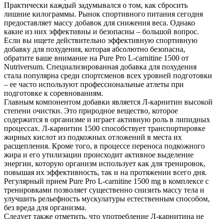
Практически каждый задумывался о том, как сбросить
лишние килограммы. Рынок спортивного питания сегодня
предоставляет массу добавок для снижения веса. Однако
какие из них эффективны и безопасны – большой вопрос.
Если вы ищете действительно эффективную спортивную
добавку для похудения, которая абсолютно безопасна,
обратите ваше внимание на Pure Pro L-carnitine 1500 от
Nutriversum. Специализированная добавка для похудения
стала популярна среди спортсменов всех уровней подготовки
– ее часто используют профессиональные атлеты при
подготовке к соревнованиям.
Главным компонентом добавки является Л-карнитин высокой
степени очистки. Это природное вещество, которое
содержится в организме и играет активную роль в липидных
процессах. Л-карнитин 1500 способствует транспортировке
жирных кислот из подкожных отложений в места их
расщепления. Кроме того, в процессе переноса подкожного
жира и его утилизации происходит активное выделение
энергии, которую организм использует как для тренировок,
повышая их эффективность, так и на протяжении всего дня.
Регулярный прием Pure Pro L-carnitine 1500 mg в комплексе с
тренировками позволяет существенно снизить массу тела и
улучшить рельефность мускулатуры естественным способом,
без вреда для организма.
Следует также отметить, что употребление Л-карнитина не