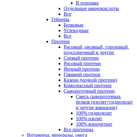
В порошке
Отдельные аминокислоты
Все
Гейнеры
Белковые
Углеводные
Все
Протеин
Рисовый, овсяный, гороховый,
подсолнечный и другие
Соевый протеин
Рисовый протеин
Яичный протеин
Говяжий протеин
Казеин (ночной протеин)
Комплексный протеин
Сывороточный протеин
Смесь сывороточных
белков (изолят+гидролизат
и другие вариации)
100% гидролизат
100% изолят
100% концентрат
Все протеины
Витамины, минералы, омега