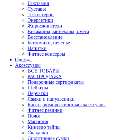
Глютамин
Суставы
Тестостерон
Энергетики
Жиросжигатели
Витамины, минералы, омега
Восстановление
Батончики, печенье
Напитки
Фитнес консервы
Одежда
Аксессуары
ВСЕ ТОВАРЫ
РАСПРОДАЖА
Подарочные сертификаты
Шейкеры
Перчатки
Лямки и напульсники
Бинты, компрессионные аксессуары
Фитнес резинки
Пояса
Магнезия
Кинезио тейпы
Скакалки
Спортивные сумки