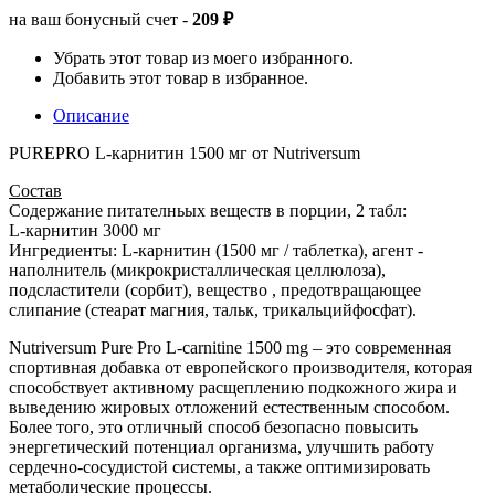
на ваш бонусный счет -
209 ₽
Убрать этот товар из моего избранного.
Добавить этот товар в избранное.
Описание
PUREPRO L-карнитин 1500 мг от Nutriversum
Состав
Содержание питателньых веществ в порции, 2 табл:
L-карнитин 3000 мг
Ингредиенты: L-карнитин (1500 мг / таблетка), агент -
наполнитель (микрокристаллическая целлюлоза),
подсластители (сорбит), вещество , предотвращающее
слипание (стеарат магния, тальк, трикальцийфосфат).
Nutriversum Pure Pro L-carnitine 1500 mg – это современная
спортивная добавка от европейского производителя, которая
способствует активному расщеплению подкожного жира и
выведению жировых отложений естественным способом.
Более того, это отличный способ безопасно повысить
энергетический потенциал организма, улучшить работу
сердечно-сосудистой системы, а также оптимизировать
метаболические процессы.