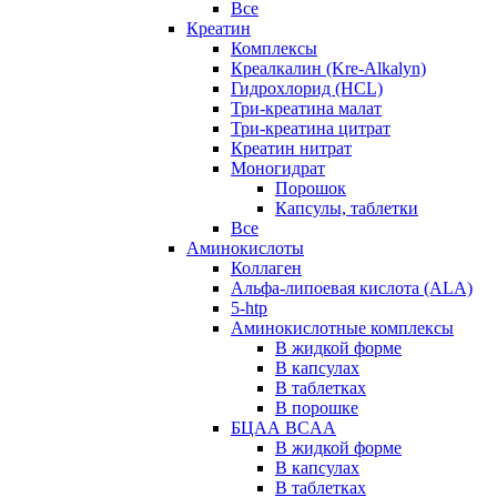
Все
Креатин
Комплексы
Креалкалин (Kre-Alkalyn)
Гидрохлорид (HCL)
Три-креатина малат
Три-креатина цитрат
Креатин нитрат
Моногидрат
Порошок
Капсулы, таблетки
Все
Аминокислоты
Коллаген
Альфа-липоевая кислота (ALA)
5-htp
Аминокислотные комплексы
В жидкой форме
В капсулах
В таблетках
В порошке
БЦАА BCAA
В жидкой форме
В капсулах
В таблетках