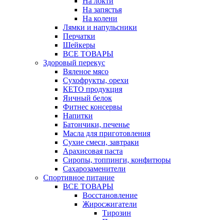
На локти
На запястья
На колени
Лямки и напульсники
Перчатки
Шейкеры
ВСЕ ТОВАРЫ
Здоровый перекус
Вяленое мясо
Сухофрукты, орехи
КЕТО продукция
Яичный белок
Фитнес консервы
Напитки
Батончики, печенье
Масла для приготовления
Сухие смеси, завтраки
Арахисовая паста
Сиропы, топпинги, конфитюры
Сахарозаменители
Спортивное питание
ВСЕ ТОВАРЫ
Восстановление
Жиросжигатели
Тирозин