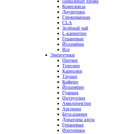
Пиколинат хрома
Комплексы
Диуретики
Глюкоманнан
CLA
Зелёный чай
L-карнитин
Гераневые
Йохимбин
Все
Энергетики
Прочие
Тирозин
Карнозин
Таурин
Кофеин
Йохимбин
Гуарана
Цитруллин
Амилопектин
Аргинин
Бета-аланин
Донаторы азота
Гераневые
Изотоники