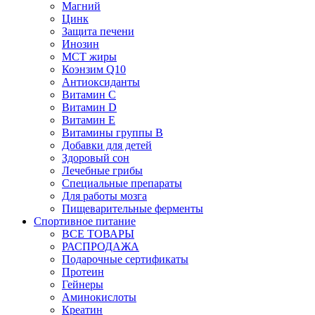
Магний
Цинк
Защита печени
Инозин
МСТ жиры
Коэнзим Q10
Антиоксиданты
Витамин С
Витамин D
Витамин Е
Витамины группы B
Добавки для детей
Здоровый сон
Лечебные грибы
Специальные препараты
Для работы мозга
Пищеварительные ферменты
Спортивное питание
ВСЕ ТОВАРЫ
РАСПРОДАЖА
Подарочные сертификаты
Протеин
Гейнеры
Аминокислоты
Креатин