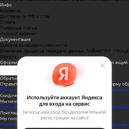
Инфо
Контакты
Доставка по РФ и СПб
Оплата
Полезные статьи
Личный кабинет
Документация
Условия конфиденциальности
Описание процесса передачи данных ПЭЙКИПЕР-ПРОЦ
Оферта
Оформить подписку
Подпишитесь на рассылку наших акций и
Обратная связь
Отравить нам сообщение или задать вопрос через форму об
Нажмите здесь для получения дополнительной информа
Скидочная система
Мы начисляем кэшбэк с покупок
Нажмите здесь для получения дополнительной информа
Приглашаем к партнёрству
Мы поощеряем наших партнёров
Нажмите здесь для получения дополнительной информа