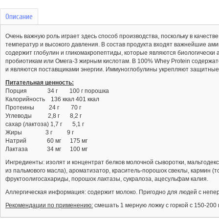
Описание
Очень важную роль играет здесь способ производства, поскольку в качест
температур и высокого давления. В состав продукта входят важнейшие ами
содержит глобулин и гликомакропептиды, которые являются биологически
пробиотикам или Омега-3 жирным кислотам. В 100% Whey Protein содержат
и являются поставщиками энергии. Иммуноглобулины укрепляют защитные 
Питательная ценность:
Порция 34 г 100 г порошка
Калорийность 136 ккал 401 ккал
Протеины 24 г 70 г
Углеводы 2,8 г 8,2 г
сахар (лактоза) 1,7 г 5,1 г
Жиры 3 г 9 г
Натрий 60 мг 175 мг
Лактаза 34 мг 100 мг
Ингредиенты: изолят и концентрат белков молочной сыворотки, мальтодекст
из пальмового масла), ароматизатор, краситель-порошок свеклы, кармин (то
фруктоолигосахариды, порошок лактазы, сукралоза, ацесульфам калия.
Аллергическая информация: содержит молоко. Пригодно для людей с непере
Рекомендации по применению:
смешать 1 мерную ложку с горкой с 150-200