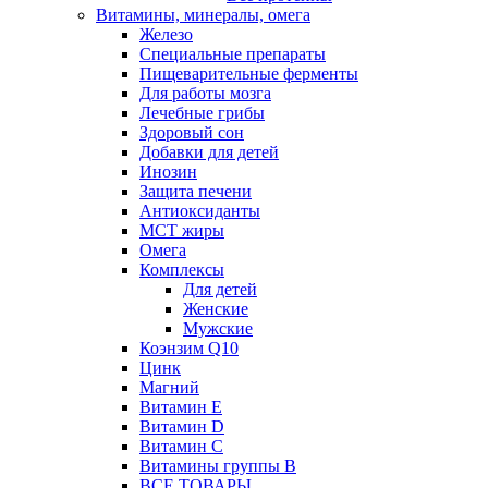
Витамины, минералы, омега
Железо
Специальные препараты
Пищеварительные ферменты
Для работы мозга
Лечебные грибы
Здоровый сон
Добавки для детей
Инозин
Защита печени
Антиоксиданты
МСТ жиры
Омега
Комплексы
Для детей
Женские
Мужские
Коэнзим Q10
Цинк
Магний
Витамин Е
Витамин D
Витамин С
Витамины группы B
ВСЕ ТОВАРЫ