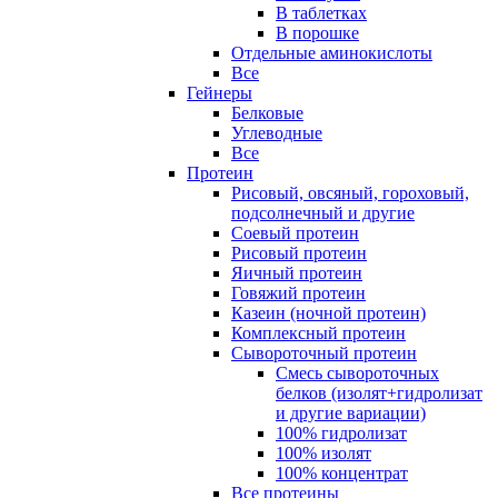
В таблетках
В порошке
Отдельные аминокислоты
Все
Гейнеры
Белковые
Углеводные
Все
Протеин
Рисовый, овсяный, гороховый,
подсолнечный и другие
Соевый протеин
Рисовый протеин
Яичный протеин
Говяжий протеин
Казеин (ночной протеин)
Комплексный протеин
Сывороточный протеин
Смесь сывороточных
белков (изолят+гидролизат
и другие вариации)
100% гидролизат
100% изолят
100% концентрат
Все протеины