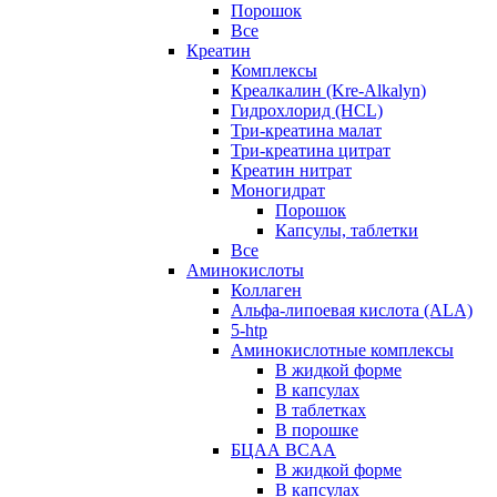
Порошок
Все
Креатин
Комплексы
Креалкалин (Kre-Alkalyn)
Гидрохлорид (HCL)
Три-креатина малат
Три-креатина цитрат
Креатин нитрат
Моногидрат
Порошок
Капсулы, таблетки
Все
Аминокислоты
Коллаген
Альфа-липоевая кислота (ALA)
5-htp
Аминокислотные комплексы
В жидкой форме
В капсулах
В таблетках
В порошке
БЦАА BCAA
В жидкой форме
В капсулах