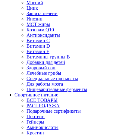
Магний
Цинк
Защита печени
Инозин
МСТ жиры
Коэнзим Q10
Антиоксиданты
Витамин С
Витамин D
Витамин Е
Витамины группы B
Добавки для детей
Здоровый сон
Лечебные грибы
Специальные препараты
Для работы мозга
Пищеварительные ферменты
Спортивное питание
ВСЕ ТОВАРЫ
РАСПРОДАЖА
Подарочные сертификаты
Протеин
Гейнеры
Аминокислоты
Креатин