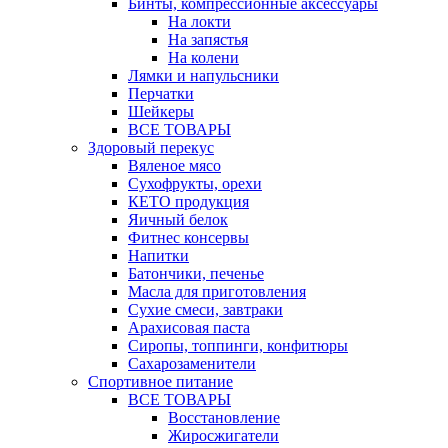
Бинты, компрессионные аксессуары
На локти
На запястья
На колени
Лямки и напульсники
Перчатки
Шейкеры
ВСЕ ТОВАРЫ
Здоровый перекус
Вяленое мясо
Сухофрукты, орехи
КЕТО продукция
Яичный белок
Фитнес консервы
Напитки
Батончики, печенье
Масла для приготовления
Сухие смеси, завтраки
Арахисовая паста
Сиропы, топпинги, конфитюры
Сахарозаменители
Спортивное питание
ВСЕ ТОВАРЫ
Восстановление
Жиросжигатели