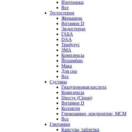
Изотоники
Все
Тестостерон
Женьшень
Витамин D
Экдистерон
ГАБА
DAA
Трибулус
ЗМА
Комплексы
Йохимбин
Мака
Для сна
Все
Суставы
Гиалуроновая кислота
Комплексы
Циссус (Cissus)
Витамин D
Коллаген
Глюкозамин, хондроитин, МСМ
Все
Глютамин
Капсулы, таблетки