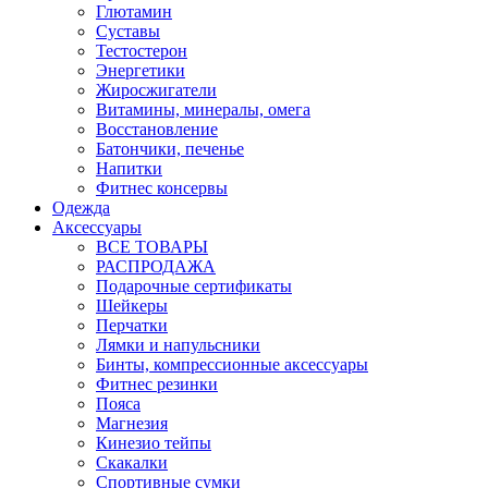
Глютамин
Суставы
Тестостерон
Энергетики
Жиросжигатели
Витамины, минералы, омега
Восстановление
Батончики, печенье
Напитки
Фитнес консервы
Одежда
Аксессуары
ВСЕ ТОВАРЫ
РАСПРОДАЖА
Подарочные сертификаты
Шейкеры
Перчатки
Лямки и напульсники
Бинты, компрессионные аксессуары
Фитнес резинки
Пояса
Магнезия
Кинезио тейпы
Скакалки
Спортивные сумки