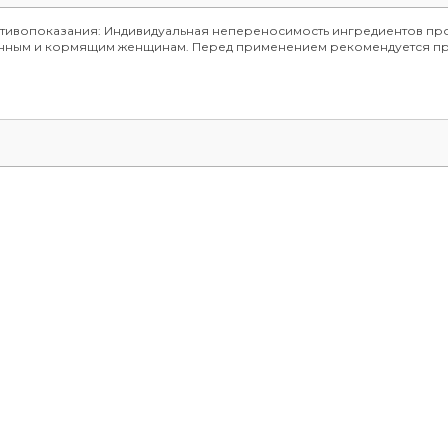
отивопоказания: Индивидуальная непереносимость ингредиентов про
менным и кормящим женщинам. Перед применением рекомендуется пр