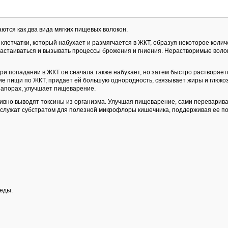
ются как два вида мягких пищевых волокон.
летчатки, который набухает и размягчается в ЖКТ, образуя некоторое колич
застаиваться и вызывать процессы брожения и гниения. Нерастворимые воло
ри попадании в ЖКТ он сначала также набухает, но затем быстро растворяет
ие пищи по ЖКТ, придает ей большую однородность, связывает жиры и глюкоз
запорах, улучшает пищеварение.
ивно выводят токсины из организма. Улучшая пищеварение, сами переварива
 служат субстратом для полезной микрофлоры кишечника, поддерживая ее п
 еды.