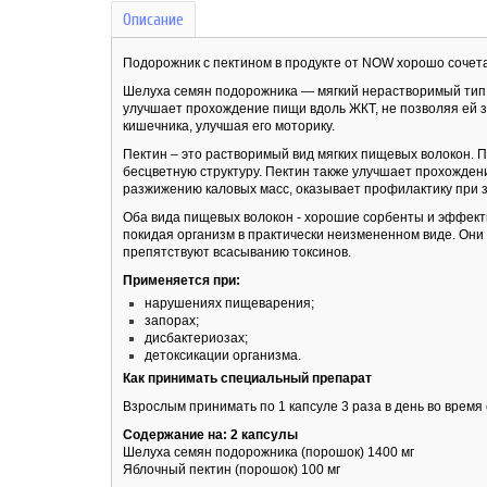
Описание
Подорожник с пектином в продукте от NOW хорошо сочета
Шелуха семян подорожника — мягкий нерастворимый тип к
улучшает прохождение пищи вдоль ЖКТ, не позволяя ей 
кишечника, улучшая его моторику.
Пектин – это растворимый вид мягких пищевых волокон. П
бесцветную структуру. Пектин также улучшает прохожден
разжижению каловых масс, оказывает профилактику при 
Оба вида пищевых волокон - хорошие сорбенты и эффект
покидая организм в практически неизмененном виде. Они
препятствуют всасыванию токсинов.
Применяется при:
нарушениях пищеварения;
запорах;
дисбактериозах;
детоксикации организма.
Как принимать специальный препарат
Взрослым принимать по 1 капсуле 3 раза в день во время
Содержание на: 2 капсулы
Шелуха семян подорожника (порошок) 1400 мг
Яблочный пектин (порошок) 100 мг