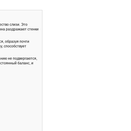
ество слизи. Это
кна раздражают стенки
ся, образуя почти
у, способствует
нию не подвергаются,
остоянный баланс, и