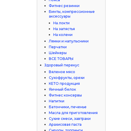
Фитнес резинки
Бинты, компрессионные
аксессуары
На локти
На запястья
На колени
Лямки и напульсники
Перчатки
Шейкеры
ВСЕ ТОВАРЫ
Здоровый перекус
Вяленое мясо
Сухофрукты, орехи
КЕТО продукция
Яичный белок
Фитнес консервы
Напитки
Батончики, печенье
Масла для приготовления
Сухие смеси, завтраки
Арахисовая паста
Сиропы, топпинги,