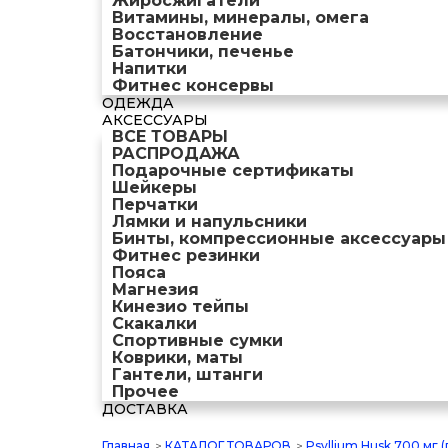
Жиросжигатели
Витамины, минералы, омега
Восстановление
Батончики, печенье
Напитки
Фитнес консервы
ОДЕЖДА
АКСЕССУАРЫ
ВСЕ ТОВАРЫ
РАСПРОДАЖА
Подарочные сертификаты
Шейкеры
Перчатки
Лямки и напульсники
Бинты, компрессионные аксессуары
Фитнес резинки
Пояса
Магнезия
Кинезио тейпы
Скакалки
Спортивные сумки
Коврики, маты
Гантели, штанги
Прочее
ДОСТАВКА
Главная
>
КАТАЛОГ ТОВАРОВ
>
Psyllium Husk 700 мг 