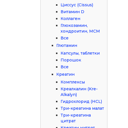
Циссус (Cissus)
Витамин D
Коллаген
Глюкозамин,
хондроитин, МСМ
Все
Глютамин
Капсулы, таблетки
Порошок
Все
Креатин
Комплексы
Креалкалин (Kre-
Alkalyn)
Гидрохлорид (HCL)
Три-креатина малат
Три-креатина
цитрат
Креатин нитрат