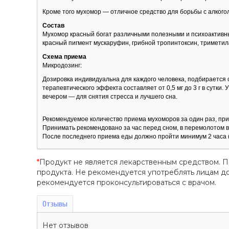
Кроме того мухомор — отличное средство для борьбы с алког
Состав
Мухомор красный богат различными полезными и психоактивным
красный пигмент мускаруфин, грибной тропинтоксин, триметил
Схема приема
Микродозинг:
Дозировка индивидуальна для каждого человека, подбирается 
терапевтического эффекта составляет от 0,5 мг до 3 г в сутк
вечером — для снятия стресса и лучшего сна.
Рекомендуемое количество приема мухоморов за один раз, пр
Принимать рекомендовано за час перед сном, в перемолотом в
После последнего приема еды должно пройти минимум 2 часа (
*
Продукт не является лекарственным средством. 
продукта. Не рекомендуется употреблять лицам 
рекомендуется проконсультироваться с врачом.
Отзывы
Нет отзывов