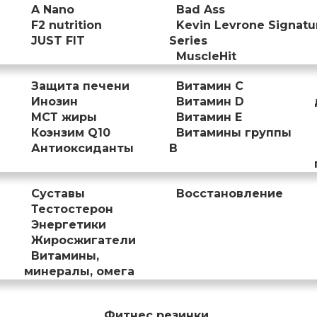
A Nano
Bad Ass
F2 nutrition
Kevin Levrone Signatu
JUST FIT
Series
MuscleHit
Защита печени
Витамин С
Инозин
Витамин D
МСТ жиры
Витамин Е
Коэнзим Q10
Витамины группы
Антиоксиданты
B
Суставы
Восстановление
Тестостерон
Энергетики
Жиросжигатели
Витамины,
минералы, омега
Фитнес резинки