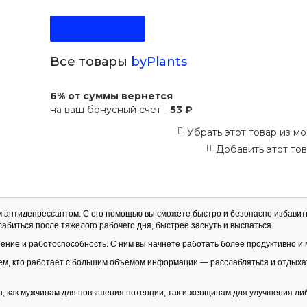
Подробнее
Все товары
byPlants
6% от суммы вернется
на ваш бонусный счет -
53 ₽
Убрать этот товар из мо
Добавить этот тов
 антидепрессантом. С его помощью вы сможете быстро и безопасно избавит
абиться после тяжелого рабочего дня, быстрее заснуть и выспаться.
оение и работоспособность. С ним вы начнете работать более продуктивно и
тем, кто работает с большим объемом информации — расслабляться и отдыха
 как мужчинам для повышения потенции, так и женщинам для улучшения либ