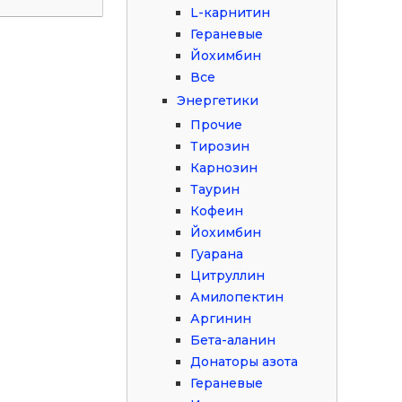
L-карнитин
Гераневые
Йохимбин
Все
Энергетики
Прочие
Тирозин
Карнозин
Таурин
Кофеин
Йохимбин
Гуарана
Цитруллин
Амилопектин
Аргинин
Бета-аланин
Донаторы азота
Гераневые