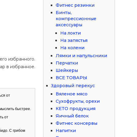
Фитнес резинки
Бинты,
компрессионные
аксессуары
На локти
На запястья
На колени
Лямки и напульсники
его избранного.
Перчатки
ар в избранное.
Шейкеры
ВСЕ ТОВАРЫ
Здоровый перекус
Вяленое мясо
ься от
Сухофрукты, орехи
КЕТО продукция
 мыслить быстрее.
Яичный белок
ть от
Фитнес консервы
Напитки
идо. С грибом