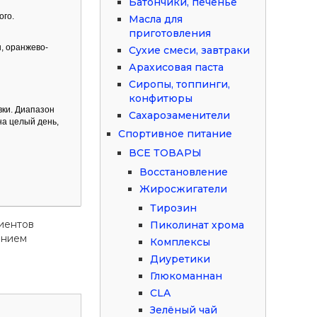
Батончики, печенье
ого.
Масла для
приготовления
, оранжево-
Сухие смеси, завтраки
Арахисовая паста
Сиропы, топпинги,
конфитюры
вки. Диапазон
Сахарозаменители
на целый день,
Спортивное питание
ВСЕ ТОВАРЫ
Восстановление
Жиросжигатели
Тирозин
иентов
Пиколинат хрома
ением
Комплексы
Диуретики
Глюкоманнан
CLA
Зелёный чай