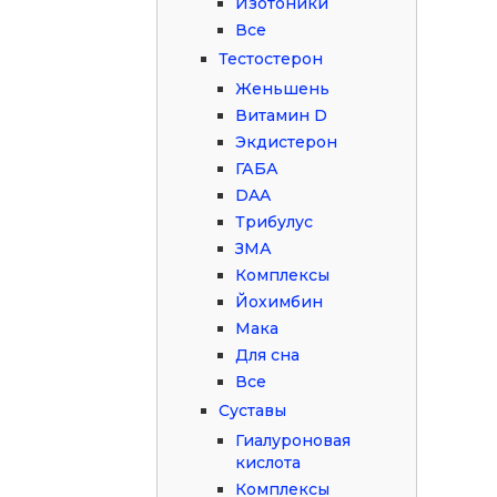
Изотоники
Все
Тестостерон
Женьшень
Витамин D
Экдистерон
ГАБА
DAA
Трибулус
ЗМА
Комплексы
Йохимбин
Мака
Для сна
Все
Суставы
Гиалуроновая
кислота
Комплексы