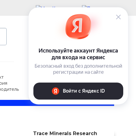
Учетная запись
Вход
0 ₽
кт
рия
водитель
Trace Minerals Research