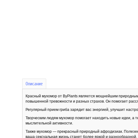
Описание
Красный мухомор от ByPlants является мощнейшим природным
повышенной тревожности и разных страхов. Он помогает рассл
Регулярный прием гриба зарядит вас энергией, улучшит настр
Творческим людям мухомор помогает находить новые идеи, а 
мыслительной активности.
Также мухомор — прекрасный природный афродизиак. Полезен,
ваша сексуальная жизнь станет более яркой и разнообразной.