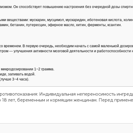
олизмом. Он способствует повышению настроения без очередной дозы спиртн
и веществами: мускарин, мусцимол, мускаридин, иботеновая кислота, холин
амин, бетанин, путересцин, эфирное масло, хитин, ферменты, ксантин.
со временем. В первую очередь, необходим начать с самой маленькой дозиро
и. Утром — улучшения активности мозговой деятельности и работоспособности 
и микродозировании 1−2 грамма.
иде, запивать водой.
лучше 3−4 часа).
Противопоказания: Индивидуальная непереносимость ингред
до 18 лет, беременным и кормящим женщинам. Перед примен