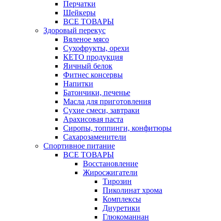
Перчатки
Шейкеры
ВСЕ ТОВАРЫ
Здоровый перекус
Вяленое мясо
Сухофрукты, орехи
КЕТО продукция
Яичный белок
Фитнес консервы
Напитки
Батончики, печенье
Масла для приготовления
Сухие смеси, завтраки
Арахисовая паста
Сиропы, топпинги, конфитюры
Сахарозаменители
Спортивное питание
ВСЕ ТОВАРЫ
Восстановление
Жиросжигатели
Тирозин
Пиколинат хрома
Комплексы
Диуретики
Глюкоманнан