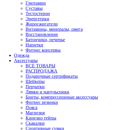
Глютамин
Суставы
Тестостерон
Энергетики
Жиросжигатели
Витамины, минералы, омега
Восстановление
Батончики, печенье
Напитки
Фитнес консервы
Одежда
Аксессуары
ВСЕ ТОВАРЫ
РАСПРОДАЖА
Подарочные сертификаты
Шейкеры
Перчатки
Лямки и напульсники
Бинты, компрессионные аксессуары
Фитнес резинки
Пояса
Магнезия
Кинезио тейпы
Скакалки
Спортивные сумки