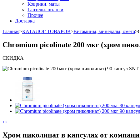
Коврики, маты
Гантели, штанги
Прочее
Доставка
Главная
>
КАТАЛОГ ТОВАРОВ
>
Витамины, минералы, омега
>
Chromium picolinate 200 мкг (хром пико
СКИДКА
‹
›
Хром пиколинат в капсулах от компани