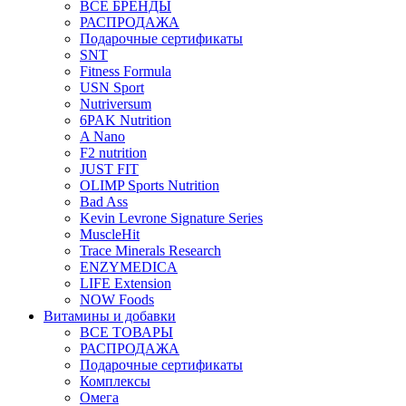
ВСЕ БРЕНДЫ
РАСПРОДАЖА
Подарочные сертификаты
SNT
Fitness Formula
USN Sport
Nutriversum
6PAK Nutrition
A Nano
F2 nutrition
JUST FIT
OLIMP Sports Nutrition
Bad Ass
Kevin Levrone Signature Series
MuscleHit
Trace Minerals Research
ENZYMEDICA
LIFE Extension
NOW Foods
Витамины и добавки
ВСЕ ТОВАРЫ
РАСПРОДАЖА
Подарочные сертификаты
Комплексы
Омега