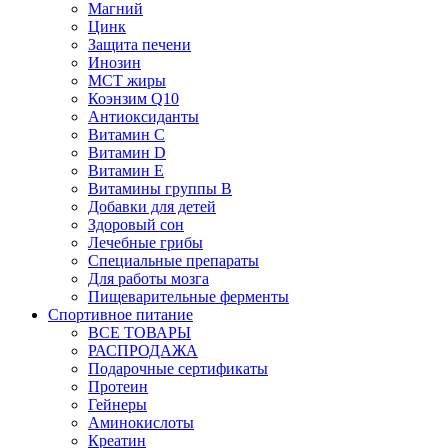
Магний
Цинк
Защита печени
Инозин
МСТ жиры
Коэнзим Q10
Антиоксиданты
Витамин С
Витамин D
Витамин Е
Витамины группы B
Добавки для детей
Здоровый сон
Лечебные грибы
Специальные препараты
Для работы мозга
Пищеварительные ферменты
Спортивное питание
ВСЕ ТОВАРЫ
РАСПРОДАЖА
Подарочные сертификаты
Протеин
Гейнеры
Аминокислоты
Креатин