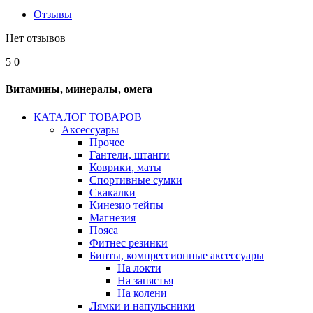
Отзывы
Нет отзывов
5
0
Витамины, минералы, омега
КАТАЛОГ ТОВАРОВ
Аксессуары
Прочее
Гантели, штанги
Коврики, маты
Спортивные сумки
Скакалки
Кинезио тейпы
Магнезия
Пояса
Фитнес резинки
Бинты, компрессионные аксессуары
На локти
На запястья
На колени
Лямки и напульсники