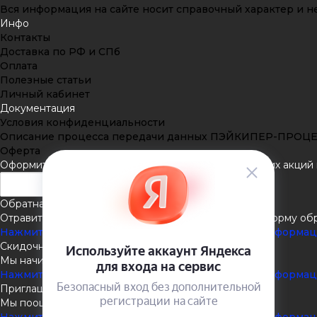
Вся информация на сайте носит справочный характер и не
Инфо
Контакты
Доставка по РФ и СПб
Оплата
Полезные статьи
Личный кабинет
Документация
Условия конфиденциальности
Описание процесса передачи данных ПЭЙКИПЕР-ПРОЦ
Оферта
Оформить подписку
Подпишитесь на рассылку наших акций и
Обратная связь
Отравить нам сообщение или задать вопрос через форму об
Нажмите здесь для получения дополнительной информа
Скидочная система
Мы начисляем кэшбэк с покупок
Нажмите здесь для получения дополнительной информа
Приглашаем к партнёрству
Мы поощеряем наших партнёров