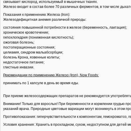
связывает кислород, используемый в мышечных тканях.
Железо входит в состав более 70 различных ферментов, в том числе дыхат
Показания к применению Железа (Iron):
Железодефицитная анемия различной природы:
состояния повышенной потребности в железе (беременность, лактация);
хроническое кровотечение;
гипохлогидрия (пониженная кислотность);
ожоговая болезнь;
постоперационные состояния;
целиакия, синдром мальабсорбции;
болезнь Крона, язвенные колиты;
недостаточное питание;
глистные инвазии.
Рекомендации по применению Железо (Iron), Now Foods:
принимать по 1 капсуле в день во время еды.
При приеме железосодержащих препаратов не рекомендуется употреблять м
Внимание! Только для взрослых! При беременности и кормлении грудью пр
указаний врача. Природные цветовые вариации могут возникнуть в этом пр
Противопоказания: гиперчувствительности к компонентам, гемохроматоз, г
Условия хранения: Хранить в прохладном, сухом, недоступном для детей м