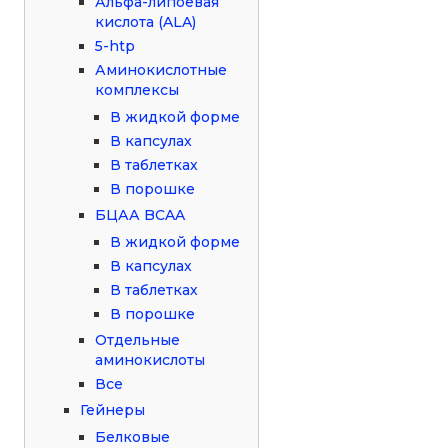
Альфа-липоевая
кислота (ALA)
5-htp
Аминокислотные
комплексы
В жидкой форме
В капсулах
В таблетках
В порошке
БЦАА BCAA
В жидкой форме
В капсулах
В таблетках
В порошке
Отдельные
аминокислоты
Все
Гейнеры
Белковые