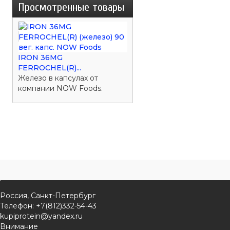
Просмотренные товары
IRON 36MG
FERROCHEL(R)...
Железо в капсулах от
компании NOW Foods.
Россия, Санкт-Петербург
Телефон: +7(812)332-54-43
kupiprotein@yandex.ru
Внимание