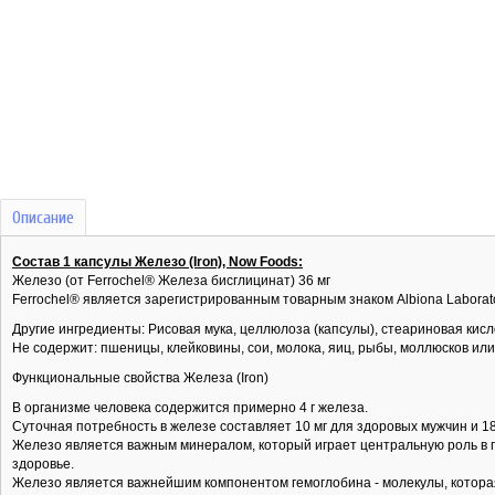
Описание
Состав 1 капсулы Железо (Iron), Now Foods:
Железо (от Ferrochel® Железа бисглицинат) 36 мг
Ferrochel® является зарегистрированным товарным знаком Albiona Laborator
Другие ингредиенты: Рисовая мука, целлюлоза (капсулы), стеариновая кисл
Не содержит: пшеницы, клейковины, сои, молока, яиц, рыбы, моллюсков ил
Функциональные свойства Железа (Iron)
В организме человека содержится примерно 4 г железа.
Суточная потребность в железе составляет 10 мг для здоровых мужчин и 1
Железо является важным минералом, который играет центральную роль в 
здоровье.
Железо является важнейшим компонентом гемоглобина - молекулы, которая 