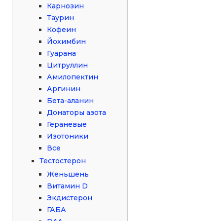
Карнозин
Таурин
Кофеин
Йохимбин
Гуарана
Цитруллин
Амилопектин
Аргинин
Бета-аланин
Донаторы азота
Гераневые
Изотоники
Все
Тестостерон
Женьшень
Витамин D
Экдистерон
ГАБА