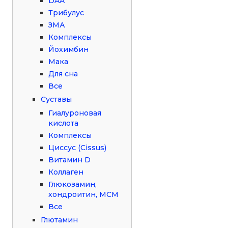
DAA
Трибулус
ЗМА
Комплексы
Йохимбин
Мака
Для сна
Все
Суставы
Гиалуроновая
кислота
Комплексы
Циссус (Cissus)
Витамин D
Коллаген
Глюкозамин,
хондроитин, МСМ
Все
Глютамин