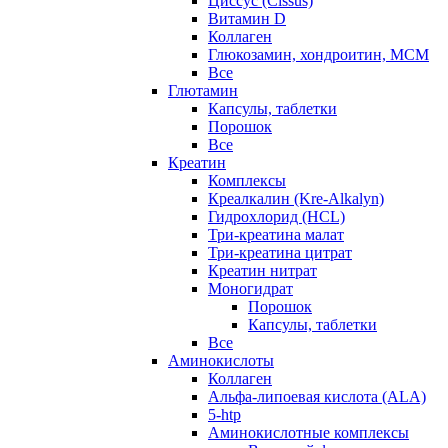
Циссус (Cissus)
Витамин D
Коллаген
Глюкозамин, хондроитин, МСМ
Все
Глютамин
Капсулы, таблетки
Порошок
Все
Креатин
Комплексы
Креалкалин (Kre-Alkalyn)
Гидрохлорид (HCL)
Три-креатина малат
Три-креатина цитрат
Креатин нитрат
Моногидрат
Порошок
Капсулы, таблетки
Все
Аминокислоты
Коллаген
Альфа-липоевая кислота (ALA)
5-htp
Аминокислотные комплексы