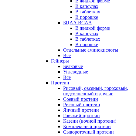
В жидкой форме
В капсулах
В таблетках
В порошке
БЦАА BCAA
В жидкой форме
В капсулах
В таблетках
В порошке
Отдельные аминокислоты
Все
Гейнеры
Белковые
Углеводные
Все
Протеин
Рисовый, овсяный, гороховый,
подсолнечный и другие
Соевый протеин
Рисовый протеин
Яичный протеин
Говяжий протеин
Казеин (ночной протеин)
Комплексный протеин
Сывороточный протеин