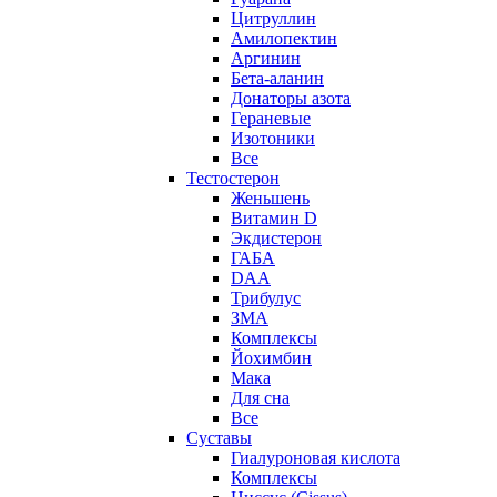
Цитруллин
Амилопектин
Аргинин
Бета-аланин
Донаторы азота
Гераневые
Изотоники
Все
Тестостерон
Женьшень
Витамин D
Экдистерон
ГАБА
DAA
Трибулус
ЗМА
Комплексы
Йохимбин
Мака
Для сна
Все
Суставы
Гиалуроновая кислота
Комплексы