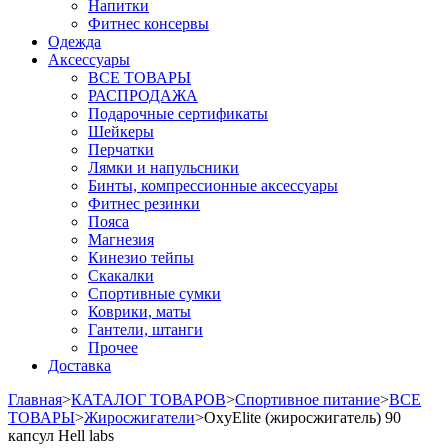
Напитки
Фитнес консервы
Одежда
Аксессуары
ВСЕ ТОВАРЫ
РАСПРОДАЖА
Подарочные сертификаты
Шейкеры
Перчатки
Лямки и напульсники
Бинты, компрессионные аксессуары
Фитнес резинки
Пояса
Магнезия
Кинезио тейпы
Скакалки
Спортивные сумки
Коврики, маты
Гантели, штанги
Прочее
Доставка
Главная
>
КАТАЛОГ ТОВАРОВ
>
Спортивное питание
>
ВСЕ
ТОВАРЫ
>
Жиросжигатели
>
OxyElite (жиросжигатель) 90
капсул Hell labs