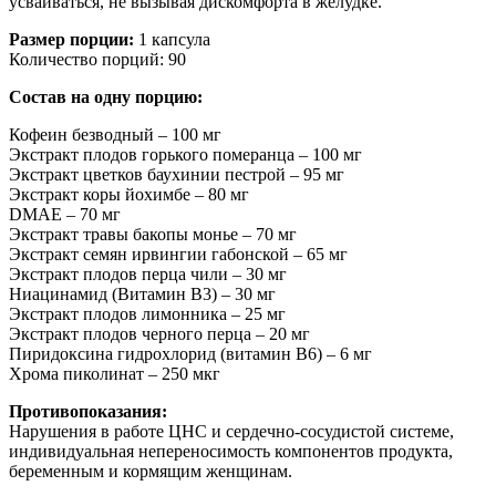
усваиваться, не вызывая дискомфорта в желудке.
Размер порции:
1 капсула
Количество порций: 90
Состав на одну порцию:
Кофеин безводный – 100 мг
Экстракт плодов горького померанца – 100 мг
Экстракт цветков баухинии пестрой – 95 мг
Экстракт коры йохимбе – 80 мг
DMAE – 70 мг
Экстракт травы бакопы монье – 70 мг
Экстракт семян ирвингии габонской – 65 мг
Экстракт плодов перца чили – 30 мг
Ниацинамид (Витамин В3) – 30 мг
Экстракт плодов лимонника – 25 мг
Экстракт плодов черного перца – 20 мг
Пиридоксина гидрохлорид (витамин В6) – 6 мг
Хрома пиколинат – 250 мкг
Противопоказания:
Нарушения в работе ЦНС и сердечно-сосудистой системе,
индивидуальная непереносимость компонентов продукта,
беременным и кормящим женщинам.