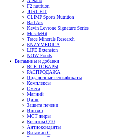
A Nano
F2 nutrition
JUST FIT
OLIMP Sports Nutrition
Bad Ass
Kevin Levrone Signature Series
MuscleHit
Trace Minerals Research
ENZYMEDICA
LIFE Extension
NOW Foods
Витамины и добавки
ВСЕ ТОВАРЫ
РАСПРОДАЖА
Подарочные сертификаты
Комплексы
Омега
Магний
Цинк
Защита печени
Инозин
МСТ жиры
Коэнзим Q10
Антиоксиданты
Витамин С