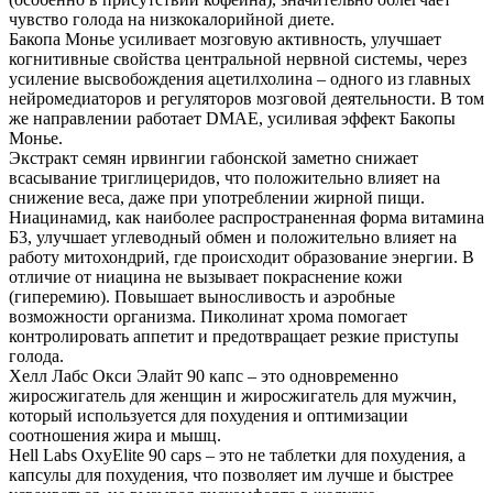
чувство голода на низкокалорийной диете.
Бакопа Монье усиливает мозговую активность, улучшает
когнитивные свойства центральной нервной системы, через
усиление высвобождения ацетилхолина – одного из главных
нейромедиаторов и регуляторов мозговой деятельности. В том
же направлении работает DMAE, усиливая эффект Бакопы
Монье.
Экстракт семян ирвингии габонской заметно снижает
всасывание триглицеридов, что положительно влияет на
снижение веса, даже при употреблении жирной пищи.
Ниацинамид, как наиболее распространенная форма витамина
Б3, улучшает углеводный обмен и положительно влияет на
работу митохондрий, где происходит образование энергии. В
отличие от ниацина не вызывает покраснение кожи
(гиперемию). Повышает выносливость и аэробные
возможности организма. Пиколинат хрома помогает
контролировать аппетит и предотвращает резкие приступы
голода.
Хелл Лабс Окси Элайт 90 капс – это одновременно
жиросжигатель для женщин и жиросжигатель для мужчин,
который используется для похудения и оптимизации
соотношения жира и мышц.
Hell Labs OxyElite 90 caps – это не таблетки для похудения, а
капсулы для похудения, что позволяет им лучше и быстрее