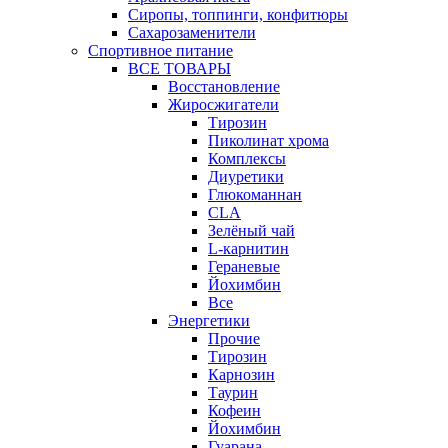
Сиропы, топпинги, конфитюры
Сахарозаменители
Спортивное питание
ВСЕ ТОВАРЫ
Восстановление
Жиросжигатели
Тирозин
Пиколинат хрома
Комплексы
Диуретики
Глюкоманнан
CLA
Зелёный чай
L-карнитин
Гераневые
Йохимбин
Все
Энергетики
Прочие
Тирозин
Карнозин
Таурин
Кофеин
Йохимбин
Гуарана