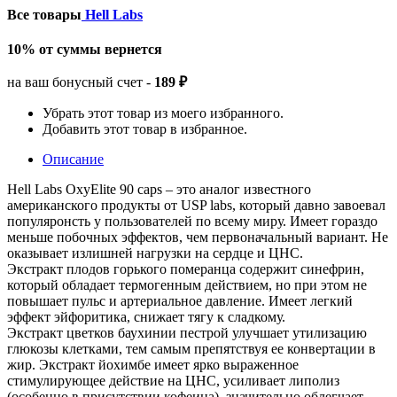
Все товары
Hell Labs
10% от суммы вернется
на ваш бонусный счет -
189 ₽
Убрать этот товар из моего избранного.
Добавить этот товар в избранное.
Описание
Hell Labs OxyElite 90 caps – это аналог известного
американского продукты от USP labs, который давно завоевал
популяронсть у пользователей по всему миру. Имеет гораздо
меньше побочных эффектов, чем первоначальный вариант. Не
оказывает излишней нагрузки на сердце и ЦНС.
Экстракт плодов горького померанца содержит синефрин,
который обладает термогенным действием, но при этом не
повышает пульс и артериальное давление. Имеет легкий
эффект эйфоритика, снижает тягу к сладкому.
Экстракт цветков баухинии пестрой улучшает утилизацию
глюкозы клетками, тем самым препятствуя ее конвертации в
жир. Экстракт йохимбе имеет ярко выраженное
стимулирующее действие на ЦНС, усиливает липолиз
(особенно в присутствии кофеина), значительно облегчает