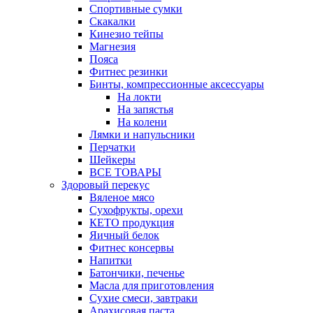
Спортивные сумки
Скакалки
Кинезио тейпы
Магнезия
Пояса
Фитнес резинки
Бинты, компрессионные аксессуары
На локти
На запястья
На колени
Лямки и напульсники
Перчатки
Шейкеры
ВСЕ ТОВАРЫ
Здоровый перекус
Вяленое мясо
Сухофрукты, орехи
КЕТО продукция
Яичный белок
Фитнес консервы
Напитки
Батончики, печенье
Масла для приготовления
Сухие смеси, завтраки
Арахисовая паста