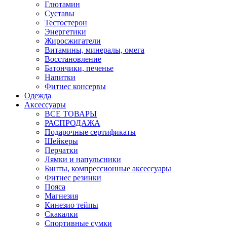
Глютамин
Суставы
Тестостерон
Энергетики
Жиросжигатели
Витамины, минералы, омега
Восстановление
Батончики, печенье
Напитки
Фитнес консервы
Одежда
Аксессуары
ВСЕ ТОВАРЫ
РАСПРОДАЖА
Подарочные сертификаты
Шейкеры
Перчатки
Лямки и напульсники
Бинты, компрессионные аксессуары
Фитнес резинки
Пояса
Магнезия
Кинезио тейпы
Скакалки
Спортивные сумки