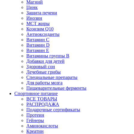
Магний
Цинк
Защита печени
Инозин
МСТ жиры
Коэнзим Q10
Антиоксиданты
Витамин С
Витамин D
Витамин Е
Витамины группы B
Добавки для детей
Здоровый сон
Лечебные грибы
Специальные препараты
Для работы мозга
Пищеварительные ферменты
Спортивное питание
ВСЕ ТОВАРЫ
РАСПРОДАЖА
Подарочные сертификаты
Протеин
Гейнеры
Аминокислоты
Креатин