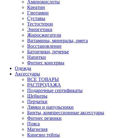
Аминокислоты
Креатин
Глютамин
Суставы
Тестостерон
Энергетики
Жиросжигатели
Витамины, минералы, омега
Восстановление
Батончики, печенье
Напитки
Фитнес консервы
Одежда
Аксессуары
ВСЕ ТОВАРЫ
РАСПРОДАЖА
Подарочные сертификаты
Шейкеры
Перчатки
Лямки и напульсники
Бинты, компрессионные аксессуары
Фитнес резинки
Пояса
Магнезия
Кинезио тейпы