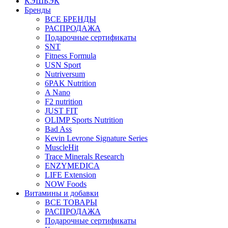
КЭШБЭК
Бренды
ВСЕ БРЕНДЫ
РАСПРОДАЖА
Подарочные сертификаты
SNT
Fitness Formula
USN Sport
Nutriversum
6PAK Nutrition
A Nano
F2 nutrition
JUST FIT
OLIMP Sports Nutrition
Bad Ass
Kevin Levrone Signature Series
MuscleHit
Trace Minerals Research
ENZYMEDICA
LIFE Extension
NOW Foods
Витамины и добавки
ВСЕ ТОВАРЫ
РАСПРОДАЖА
Подарочные сертификаты