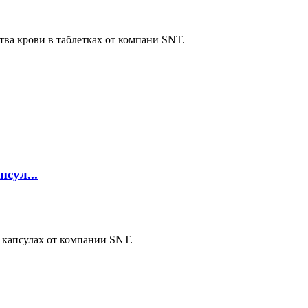
тва крови в таблетках от компани SNT.
псул...
 капсулах от компании SNT.