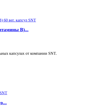
амины B)...
ьных капсулах от компании SNT.
...