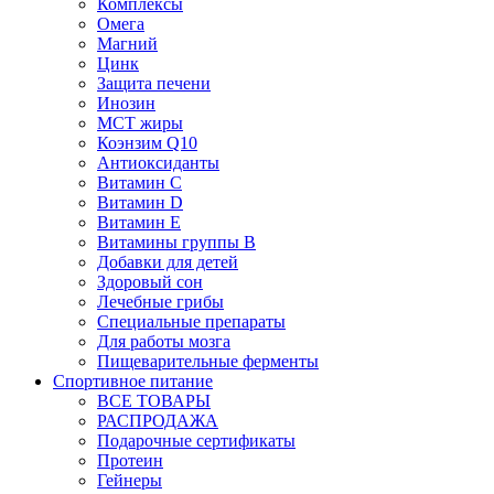
Комплексы
Омега
Магний
Цинк
Защита печени
Инозин
МСТ жиры
Коэнзим Q10
Антиоксиданты
Витамин С
Витамин D
Витамин Е
Витамины группы B
Добавки для детей
Здоровый сон
Лечебные грибы
Специальные препараты
Для работы мозга
Пищеварительные ферменты
Спортивное питание
ВСЕ ТОВАРЫ
РАСПРОДАЖА
Подарочные сертификаты
Протеин
Гейнеры