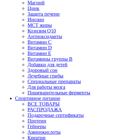
Магний
Цинк
Защита печени
Инозин
МСТ жиры
Коэнзим Q10
Антиоксиданты
Витамин С
Витамин D
Витамин Е
Витамины группы B
Добавки для детей
Здоровый сон
Лечебные грибы
Специальные препараты
Для работы мозга
Пищеварительные ферменты
Спортивное питание
ВСЕ ТОВАРЫ
РАСПРОДАЖА
Подарочные сертификаты
Протеин
Гейнеры
Аминокислоты
Креатин