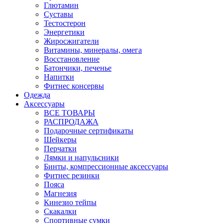
Глютамин
Суставы
Тестостерон
Энергетики
Жиросжигатели
Витамины, минералы, омега
Восстановление
Батончики, печенье
Напитки
Фитнес консервы
Одежда
Аксессуары
ВСЕ ТОВАРЫ
РАСПРОДАЖА
Подарочные сертификаты
Шейкеры
Перчатки
Лямки и напульсники
Бинты, компрессионные аксессуары
Фитнес резинки
Пояса
Магнезия
Кинезио тейпы
Скакалки
Спортивные сумки