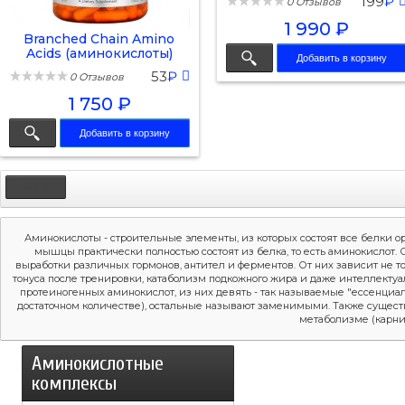
199
₽
0 Отзывов
1 990 ₽
Branched Chain Amino
Acids (аминокислоты)
Добавить в корзину
120...
53
₽
0 Отзывов
1 750 ₽
Добавить в корзину
Аминокислоты - строительные элементы, из которых состоят все белки о
мышцы практически полностью состоят из белка, то есть аминокислот. 
выработки различных гормонов, антител и ферментов. От них зависит не т
тонуса после тренировки, катаболизм подкожного жира и даже интеллектуа
протеиногенных аминокислот, из них девять - так называемые "ессенциа
достаточном количестве), остальные называют заменимыми. Также существ
метаболизме (карнит
Аминокислотные
комплексы