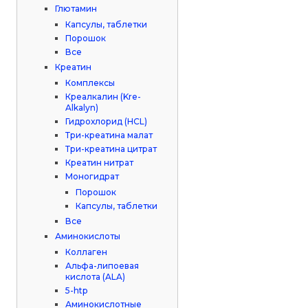
Глютамин
Капсулы, таблетки
Порошок
Все
Креатин
Комплексы
Креалкалин (Kre-
Alkalyn)
Гидрохлорид (HCL)
Три-креатина малат
Три-креатина цитрат
Креатин нитрат
Моногидрат
Порошок
Капсулы, таблетки
Все
Аминокислоты
Коллаген
Альфа-липоевая
кислота (ALA)
5-htp
Аминокислотные