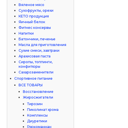
Вяленое мясо
Сухофрукты, орехи
КЕТО продукция
Яичный белок
Фитнес консервы
Напитки
Батончики, печенье
Масла для приготовления
Сухие смеси, завтраки
Арахисовая паста
Сиропы, топпинги,
конфитюры
Сахарозаменители
Спортивное питание
ВСЕ ТОВАРЫ
Восстановление
Жиросжигатели
Тирозин
Пиколинат хрома
Комплексы
Диуретики
Глюкоманнан