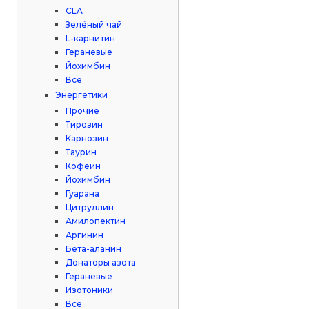
CLA
Зелёный чай
L-карнитин
Гераневые
Йохимбин
Все
Энергетики
Прочие
Тирозин
Карнозин
Таурин
Кофеин
Йохимбин
Гуарана
Цитруллин
Амилопектин
Аргинин
Бета-аланин
Донаторы азота
Гераневые
Изотоники
Все