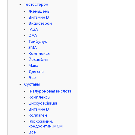
Тестостерон
Женьшень
Витамин D
Экдистерон
ГАБА
DAA
Трибулус
ЗМА
Комплексы
Йохимбин
Мака
Для сна
Все
Суставы
Гиалуроновая кислота
Комплексы
Циссус (Cissus)
Витамин D
Коллаген
Глюкозамин,
хондроитин, МСМ
Все