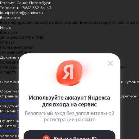
Россия, Санкт-Петербург
Телефон: +7(812)332-54-43
kupiprotein@yandex.ru
Внимание
Вся информация на сайте носит справочный характер и не является 
Инфо
Контакты
Доставка по РФ и СПб
Оплата
Полезные статьи
Личный кабинет
Документация
Условия конфиденциальности
Описание процесса передачи данных ПЭЙКИПЕР-ПРОЦЕССИНГ
Оферта
Оформить подписку
Подпишитесь на рассылку наших акций и купоно
Обратная связь
Отравить нам сообщение или задать вопрос через форму обратной 
Нажмите здесь для получения дополнительной информации
Скидочная система
Мы начисляем кэшбэк с покупок
Нажмите здесь для получения дополнительной информации
Приглашаем к партнёрству
Мы поощеряем наших партнёров
Нажмите здесь для получения дополнительной информации
Условия доставки