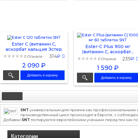
Ester C (витамин C,
Ester-C Plus 900 мг
аскорбат кальция Эстер
(витамин C, аскорбат...
C)...
314
₽
0 Отзывов
239
₽
0 Отзывов
2 090 ₽
1 590 ₽
Добавить в корзину
Добавить в корзину
SNT
универсальным для приема как профессиональными сп
производственный цикл происходит в Европе, с соблюдени
Добавки
SNT
тестируются европейскими учеными перед тем как по
Категории