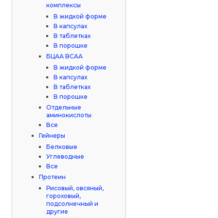
комплексы
В жидкой форме
В капсулах
В таблетках
В порошке
БЦАА BCAA
В жидкой форме
В капсулах
В таблетках
В порошке
Отдельные
аминокислоты
Все
Гейнеры
Белковые
Углеводные
Все
Протеин
Рисовый, овсяный,
гороховый,
подсолнечный и
другие