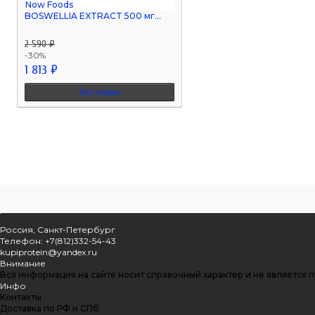
BOSWELLIA EXTRACT 500 мг...
2 590 ₽
-30%
1 813 ₽
Все скидки
Россия, Санкт-Петербург
Телефон: +7(812)332-54-43
kupiprotein@yandex.ru
Внимание
Вся информация на сайте носит справочный характер и не является 
Инфо
Контакты
Доставка по РФ и СПб