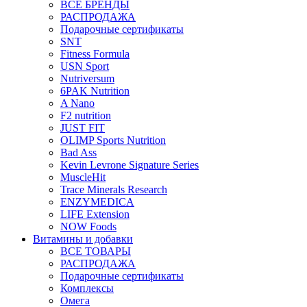
ВСЕ БРЕНДЫ
РАСПРОДАЖА
Подарочные сертификаты
SNT
Fitness Formula
USN Sport
Nutriversum
6PAK Nutrition
A Nano
F2 nutrition
JUST FIT
OLIMP Sports Nutrition
Bad Ass
Kevin Levrone Signature Series
MuscleHit
Trace Minerals Research
ENZYMEDICA
LIFE Extension
NOW Foods
Витамины и добавки
ВСЕ ТОВАРЫ
РАСПРОДАЖА
Подарочные сертификаты
Комплексы
Омега