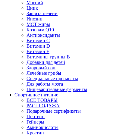
Магний
Цинк
Защита печени
Инозин
МСТ жиры
Коэнзим Q10
Антиоксиданты
Витамин С
Витамин D
Витамин Е
Витамины группы B
Добавки для детей
Здоровый сон
Лечебные грибы
Специальные препараты
Для работы мозга
Пищеварительные ферменты
Спортивное питание
ВСЕ ТОВАРЫ
РАСПРОДАЖА
Подарочные сертификаты
Протеин
Гейнеры
Аминокислоты
Креатин