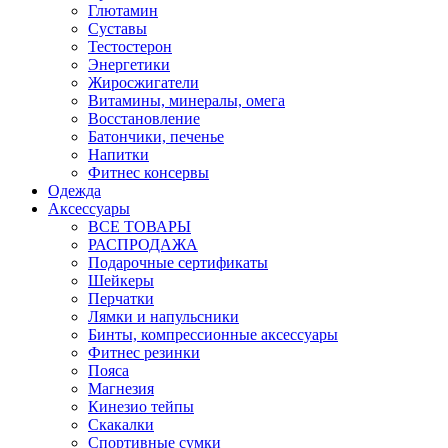
Глютамин
Суставы
Тестостерон
Энергетики
Жиросжигатели
Витамины, минералы, омега
Восстановление
Батончики, печенье
Напитки
Фитнес консервы
Одежда
Аксессуары
ВСЕ ТОВАРЫ
РАСПРОДАЖА
Подарочные сертификаты
Шейкеры
Перчатки
Лямки и напульсники
Бинты, компрессионные аксессуары
Фитнес резинки
Пояса
Магнезия
Кинезио тейпы
Скакалки
Спортивные сумки