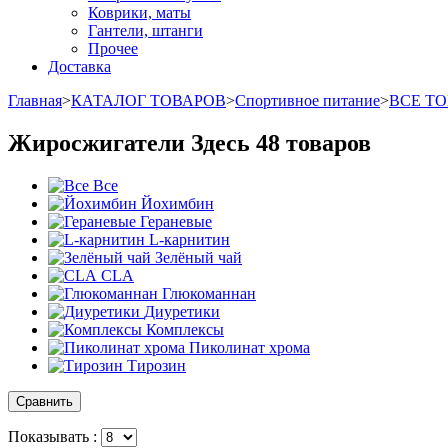
Коврики, маты
Гантели, штанги
Прочее
Доставка
Главная
>
КАТАЛОГ ТОВАРОВ
>
Спортивное питание
>
ВСЕ Т
Жиросжигатели
Здесь 48 товаров
Все
Йохимбин
Гераневые
L-карнитин
Зелёный чай
CLA
Глюкоманнан
Диуретики
Комплексы
Пиколинат хрома
Тирозин
Показывать :