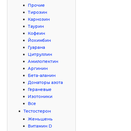
Прочие
Тирозин
Карнозин
Таурин
Кофеин
Йохимбин
Гуарана
Цитруллин
Амилопектин
Аргинин
Бета-аланин
Донаторы азота
Гераневые
Изотоники
Все
Тестостерон
Женьшень
Витамин D