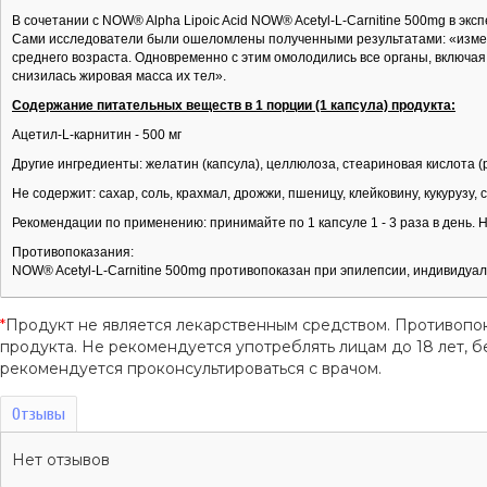
В сочетании с NOW® Alpha Lipoic Acid NOW® Acetyl-L-Carnitine 500mg в э
Сами исследователи были ошеломлены полученными результатами: «измен
среднего возраста. Одновременно с этим омолодились все органы, включая
снизилась жировая масса их тел».
Содержание питательных веществ в 1 порции (1 капсула) продукта:
Ацетил-L-карнитин - 500 мг
Другие ингредиенты: желатин (капсула), целлюлоза, стеариновая кислота (
Не содержит: сахар, соль, крахмал, дрожжи, пшеницу, клейковину, кукурузу,
Рекомендации по применению: принимайте по 1 капсуле 1 - 3 раза в день.
Противопоказания:
NOW® Acetyl-L-Carnitine 500mg противопоказан при эпилепсии, индивидуа
*
Продукт не является лекарственным средством. Противопо
продукта. Не рекомендуется употреблять лицам до 18 лет
рекомендуется проконсультироваться с врачом.
Отзывы
Нет отзывов