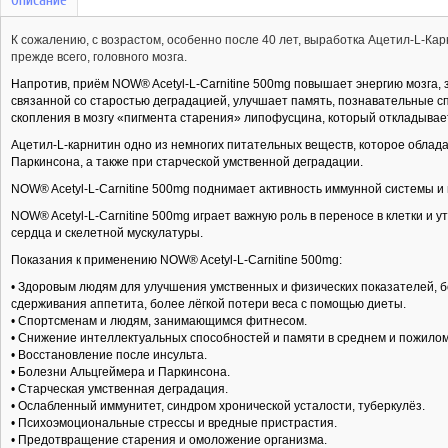
К сожалению
, с возрастом, особенно после 40 лет, выработка Ацетил-L-Ка
прежде всего, головного мозга.
Напротив, приём NOW® Acetyl-L-Carnitine 500mg повышает энергию мозга, 
связанной со старостью деградацией, улучшает память, познавательные сп
скопления в мозгу «пигмента старения» липофусцина, который откладывае
Ацетил-L-карнитин одно из немногих питательных веществ, которое облад
Паркинсона, а также при старческой умственной деградации.
NOW® Acetyl-L-Carnitine 500mg поднимает активность иммунной системы и 
NOW® Acetyl-L-Carnitine 500mg играет важную роль в переносе в клетки и
сердца и скелетной мускулатуры.
Показания к применению NOW® Acetyl-L-Carnitine 500mg:
• Здоровым людям для улучшения умственных и физических показателей, б
сдерживания аппетита, более лёгкой потери веса с помощью диеты.
• Спортсменам и людям, занимающимся фитнесом.
• Снижение интеллектуальных способностей и памяти в среднем и пожилом
• Восстановление после инсульта.
• Болезни Альцгеймера и Паркинсона.
• Старческая умственная деградация.
• Ослабленный иммунитет, синдром хронической усталости, туберкулёз.
• Психоэмоциональные стрессы и вредные пристрастия.
• Предотвращение старения и омоложение организма.