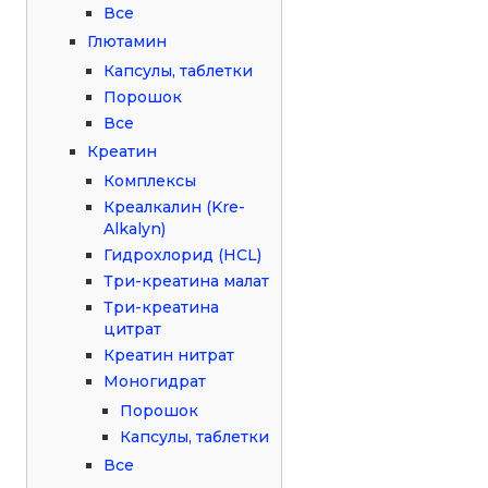
Все
Глютамин
Капсулы, таблетки
Порошок
Все
Креатин
Комплексы
Креалкалин (Kre-
Alkalyn)
Гидрохлорид (HCL)
Три-креатина малат
Три-креатина
цитрат
Креатин нитрат
Моногидрат
Порошок
Капсулы, таблетки
Все