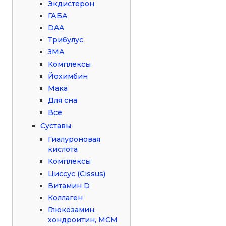
Экдистерон
ГАБА
DAA
Трибулус
ЗМА
Комплексы
Йохимбин
Мака
Для сна
Все
Суставы
Гиалуроновая
кислота
Комплексы
Циссус (Cissus)
Витамин D
Коллаген
Глюкозамин,
хондроитин, МСМ