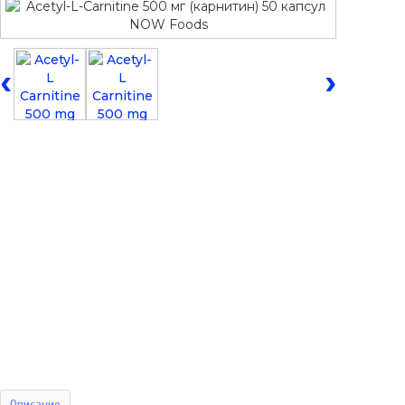
‹
›
Описание