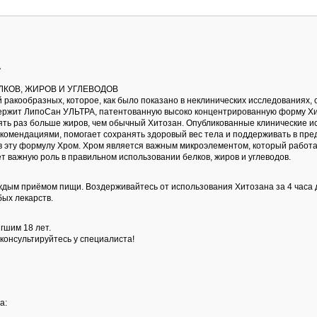
А
КОВ, ЖИРОВ И УГЛЕВОДОВ
 ракообразных, которое, как было показано в неклинических исследованиях,
держит ЛипоСан УЛЬТРА, патентованную высоко концентрированную форму Хит
ять раз больше жиров, чем обычный Хитозан. Опубликованные клинические и
екомендациями, помогает сохранять здоровый вес тела и поддерживать в пр
в эту формулу Хром. Хром является важным микроэлементом, который работа
т важную роль в правильном использовании белков, жиров и углеводов.
аждым приёмом пищи. Воздерживайтесь от использования Хитозана за 4 часа 
бых лекарств.
гшим 18 лет.
консультируйтесь у специалиста!
а: