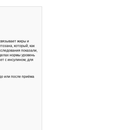
 связывает жиры и
озана, который, как
сследования показали,
еделах нормы уровень
ет с инсулином, для
до или после приёма