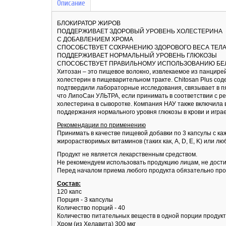
Описание
БЛОКИРАТОР ЖИРОВ
ПОДДЕРЖИВАЕТ ЗДОРОВЫЙ УРОВЕНЬ ХОЛЕСТЕРИНА
С ДОБАВЛЕНИЕМ ХРОМА
СПОСОБСТВУЕТ СОХРАНЕНИЮ ЗДОРОВОГО ВЕСА ТЕЛ
ПОДДЕРЖИВАЕТ НОРМАЛЬНЫЙ УРОВЕНЬ ГЛЮКОЗЫ
СПОСОБСТВУЕТ ПРАВИЛЬНОМУ ИСПОЛЬЗОВАНИЮ БЕЛ
Хитозан – это пищевое волокно, извлекаемое из панцирей
холестерин в пищеварительном тракте. Chitosan Plus со
подтвердили лабораторные исследования, связывает в п
что ЛипоСан УЛЬТРА, если принимать в соответствии с р
холестерина в сыворотке. Компания НАУ также включила 
поддержания нормального уровня глюкозы в крови и играе
Рекомендации по применению
Принимать в качестве пищевой добавки по 3 капсулы с к
жирорастворимых витаминов (таких как, A, D, E, K) или лю
Продукт не является лекарственным средством.
Не рекомендуем использовать продукцию лицам, не дости
Перед началом приема любого продукта обязательно про
Состав:
120 капс
Порция - 3 капсулы
Количество порций - 40
Количество питательных веществ в одной порции продукт
Хром (из Хелавита) 300 мкг