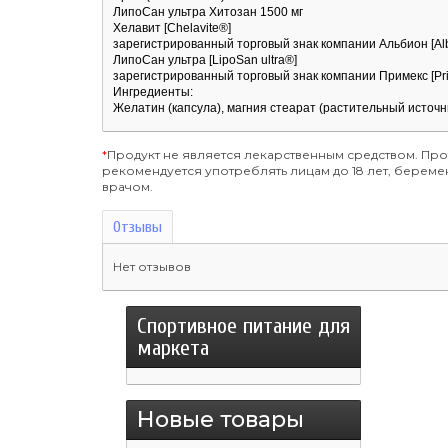
ЛипоСан ультра Хитозан 1500 мг
Хелавит [Chelavite®]
зарегистрированный торговый знак компании Альбион [Albi
ЛипоСан ультра [LipoSan ultra®]
зарегистрированный торговый знак компании Примекс [Pr
Ингредиенты:
Желатин (капсула), магния стеарат (растительный источни
*
Продукт не является лекарственным средством. Пр
рекомендуется употреблять лицам до 18 лет, бере
врачом.
Отзывы
Нет отзывов
Спортивное питание для
маркета
Новые товары