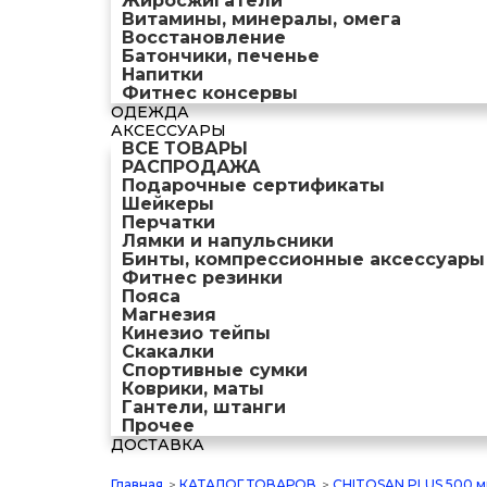
Жиросжигатели
Витамины, минералы, омега
Восстановление
Батончики, печенье
Напитки
Фитнес консервы
ОДЕЖДА
АКСЕССУАРЫ
ВСЕ ТОВАРЫ
РАСПРОДАЖА
Подарочные сертификаты
Шейкеры
Перчатки
Лямки и напульсники
Бинты, компрессионные аксессуары
Фитнес резинки
Пояса
Магнезия
Кинезио тейпы
Скакалки
Спортивные сумки
Коврики, маты
Гантели, штанги
Прочее
ДОСТАВКА
Главная
>
КАТАЛОГ ТОВАРОВ
>
CHITOSAN PLUS 500 мг