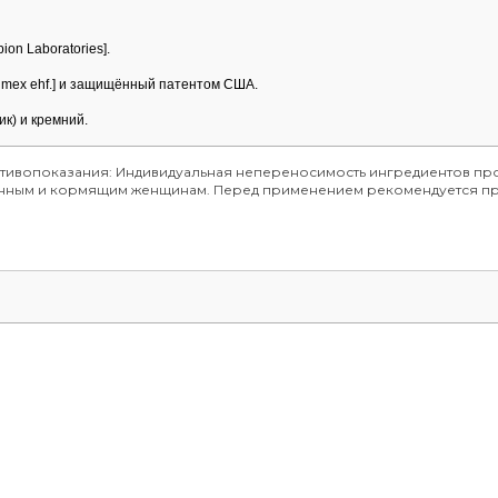
on Laboratories].
imex ehf.] и защищённый патентом США.
к) и кремний.
отивопоказания: Индивидуальная непереносимость ингредиентов про
менным и кормящим женщинам. Перед применением рекомендуется пр