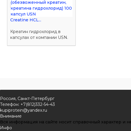
Creatine HCL...
Креатин гидрохлорид в
капсулах от компании USN.
Россия, Санкт-Петербург
Телефон: +7(812)332-54-43
kupiprotein@yandex.ru
Внимание
Вся информация на сайте носит справочный характер и не
Инфо