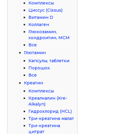
Комплексы
Циссус (Cissus)
Витамин D
Коллаген
Глюкозамин,
хондроитин, МСМ
Все
Глютамин
Капсулы, таблетки
Порошок
Все
Креатин
Комплексы
Креалкалин (Kre-
Alkalyn)
Гидрохлорид (HCL)
Три-креатина малат
Три-креатина
цитрат