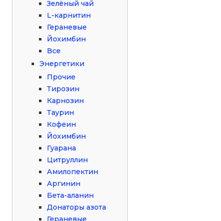
Зелёный чай
L-карнитин
Гераневые
Йохимбин
Все
Энергетики
Прочие
Тирозин
Карнозин
Таурин
Кофеин
Йохимбин
Гуарана
Цитруллин
Амилопектин
Аргинин
Бета-аланин
Донаторы азота
Гераневые