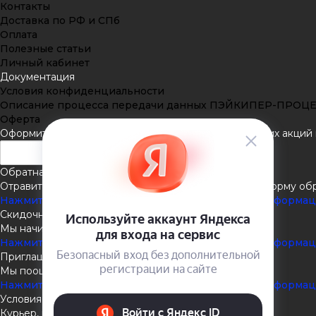
Контакты
Доставка по РФ и СПб
Оплата
Полезные статьи
Личный кабинет
Документация
Условия конфиденциальности
Описание процесса передачи данных ПЭЙКИПЕР-ПРОЦ
Оферта
Оформить подписку
Подпишитесь на рассылку наших акций и
Обратная связь
Отравить нам сообщение или задать вопрос через форму об
Нажмите здесь для получения дополнительной информа
Скидочная система
Мы начисляем кэшбэк с покупок
Нажмите здесь для получения дополнительной информа
Приглашаем к партнёрству
Мы поощеряем наших партнёров
Нажмите здесь для получения дополнительной информа
Условия доставки
Курьер, пункты выдачи, Почта России