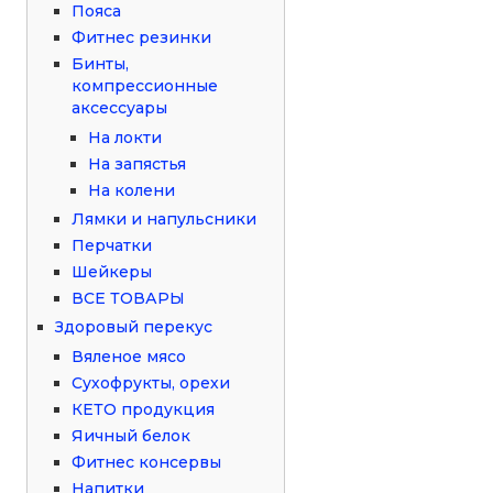
Пояса
Фитнес резинки
Бинты,
компрессионные
аксессуары
На локти
На запястья
На колени
Лямки и напульсники
Перчатки
Шейкеры
ВСЕ ТОВАРЫ
Здоровый перекус
Вяленое мясо
Сухофрукты, орехи
КЕТО продукция
Яичный белок
Фитнес консервы
Напитки