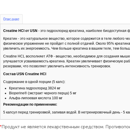
Описание
Creatine HCl от USN
- это гидрохлорид креатина, наиболее биодоступная ф
Креатин - это натуральное вещество, которое содержится в теле любого че
физическое упражнение не пройдет с полной отдачей. Около 95% креатина
увеличить их энергоемкость. Чем больше креатина в вашем теле, тем боль
Creatine HCL восполняет АТФ - вещество, необходимое для создания мыше
улучшается усваиваемость креатина. Креатин увеличивает физическую ра
резервами, что позволяет увеличить интенсивность тренировок.
Состав USN Creatine HCl
Содержание в одной порции (5 капс):
Креатина гидрохлорид 3824 мг
Bioperine® (экстракт черного перца) 5 мг
Альфа-липоевая кислота 100 мг
Рекомендации по применению:
5 капсул перед тренировкой, запивая водой. В нетренировочный день - 5 ка
*
Продукт не является лекарственным средством. Противопо