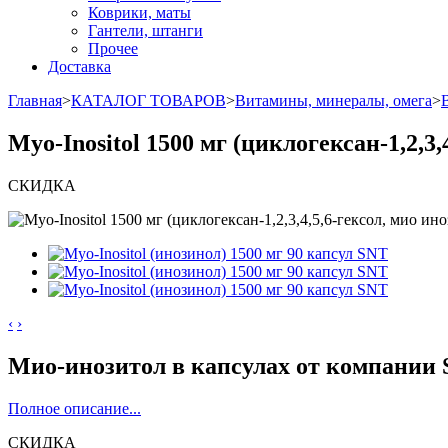
Коврики, маты
Гантели, штанги
Прочее
Доставка
Главная
>
КАТАЛОГ ТОВАРОВ
>
Витамины, минералы, омега
>
Myo-Inositol 1500 мг (циклогексан-1,2,3
СКИДКА
‹
›
Мио-инозитол в капсулах от компании 
Полное описание...
СКИДКА