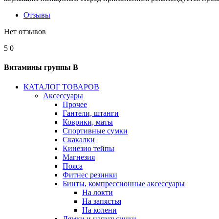
Отзывы
Нет отзывов
5
0
Витамины группы B
КАТАЛОГ ТОВАРОВ
Аксессуары
Прочее
Гантели, штанги
Коврики, маты
Спортивные сумки
Скакалки
Кинезио тейпы
Магнезия
Пояса
Фитнес резинки
Бинты, компрессионные аксессуары
На локти
На запястья
На колени
Лямки и напульсники