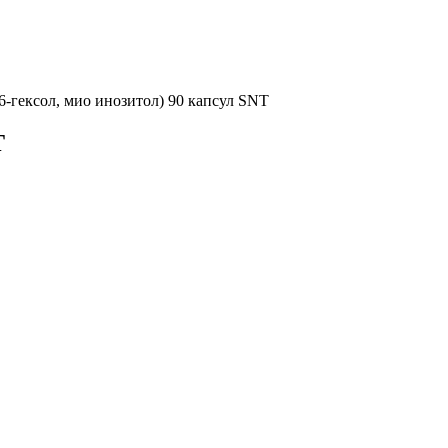
5,6-гексол, мио инозитол) 90 капсул SNT
T