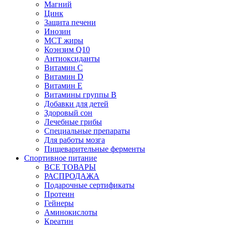
Магний
Цинк
Защита печени
Инозин
МСТ жиры
Коэнзим Q10
Антиоксиданты
Витамин С
Витамин D
Витамин Е
Витамины группы B
Добавки для детей
Здоровый сон
Лечебные грибы
Специальные препараты
Для работы мозга
Пищеварительные ферменты
Спортивное питание
ВСЕ ТОВАРЫ
РАСПРОДАЖА
Подарочные сертификаты
Протеин
Гейнеры
Аминокислоты
Креатин