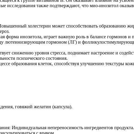
сящееся к группе витаминов B. Он оказывает влияние на усвоен
ые исследования также подтверждают, что мио-инозитол оказыв
 Повышенный холестерин может способствовать образованию жир
ероз.
ная форма инозитола, играет важную роль в балансе гормонов 
ду лютеинизирующим гормоном (ЛГ) и фолликулостимулирующим
твует снижению уровня стресса, поднимает настроение и содей
ьности психического состояния.
оцессе образования клеток, способствуя улучшению текстуры ко
дения, говяжий желатин (капсула).
ания: Индивидуальная непереносимость ингредиентов продукта. 
сультироваться с врачом.