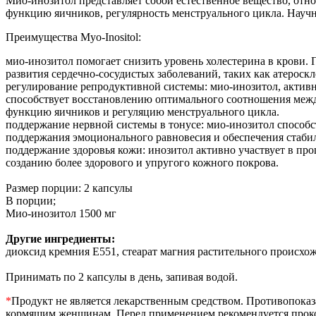
Мио-инозитол представляет собой естественное вещество, отно
функцию яичников, регулярность менструального цикла. Научн
Преимущества Myo-Inositol:
мио-инозитол помогает снизить уровень холестерина в крови.
развития сердечно-сосудистых заболеваний, таких как атероскл
регулирование репродуктивной системы: мио-инозитол, актив
способствует восстановлению оптимального соотношения меж
функцию яичников и регуляцию менструального цикла.
поддержание нервной системы в тонусе: мио-инозитол способс
поддержания эмоционального равновесия и обеспечения стабил
поддержание здоровья кожи: инозитол активно участвует в пр
созданию более здорового и упругого кожного покрова.
Размер порции: 2 капсулы
В порции;
Мио-инозитол 1500 мг
Другие ингредиенты:
диоксид кремния Е551, стеарат магния растительного происхож
Принимать по 2 капсулы в день, запивая водой.
*
Продукт не является лекарственным средством. Противопоказ
кормящим женщинам. Перед применением рекомендуется прокон