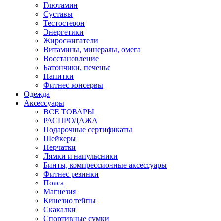
Глютамин
Суставы
Тестостерон
Энергетики
Жиросжигатели
Витамины, минералы, омега
Восстановление
Батончики, печенье
Напитки
Фитнес консервы
Одежда
Аксессуары
ВСЕ ТОВАРЫ
РАСПРОДАЖА
Подарочные сертификаты
Шейкеры
Перчатки
Лямки и напульсники
Бинты, компрессионные аксессуары
Фитнес резинки
Пояса
Магнезия
Кинезио тейпы
Скакалки
Спортивные сумки