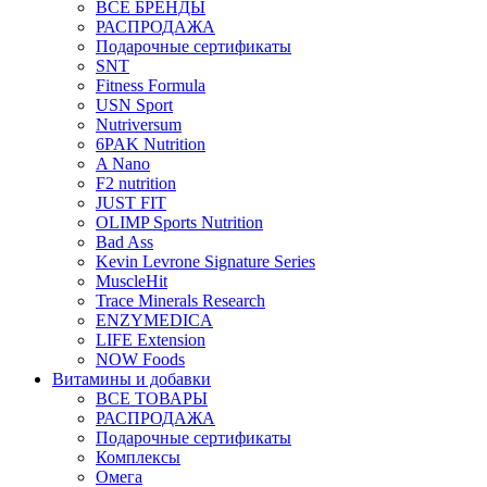
ВСЕ БРЕНДЫ
РАСПРОДАЖА
Подарочные сертификаты
SNT
Fitness Formula
USN Sport
Nutriversum
6PAK Nutrition
A Nano
F2 nutrition
JUST FIT
OLIMP Sports Nutrition
Bad Ass
Kevin Levrone Signature Series
MuscleHit
Trace Minerals Research
ENZYMEDICA
LIFE Extension
NOW Foods
Витамины и добавки
ВСЕ ТОВАРЫ
РАСПРОДАЖА
Подарочные сертификаты
Комплексы
Омега