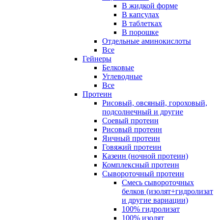
В жидкой форме
В капсулах
В таблетках
В порошке
Отдельные аминокислоты
Все
Гейнеры
Белковые
Углеводные
Все
Протеин
Рисовый, овсяный, гороховый,
подсолнечный и другие
Соевый протеин
Рисовый протеин
Яичный протеин
Говяжий протеин
Казеин (ночной протеин)
Комплексный протеин
Сывороточный протеин
Смесь сывороточных
белков (изолят+гидролизат
и другие вариации)
100% гидролизат
100% изолят