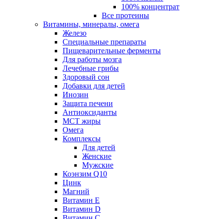
100% концентрат
Все протеины
Витамины, минералы, омега
Железо
Специальные препараты
Пищеварительные ферменты
Для работы мозга
Лечебные грибы
Здоровый сон
Добавки для детей
Инозин
Защита печени
Антиоксиданты
МСТ жиры
Омега
Комплексы
Для детей
Женские
Мужские
Коэнзим Q10
Цинк
Магний
Витамин Е
Витамин D
Витамин С