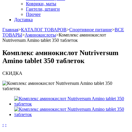
Коврики, маты
Гантели, штанги
Прочее
Доставка
Главная
>
КАТАЛОГ ТОВАРОВ
>
Спортивное питание
>
ВСЕ
ТОВАРЫ
>
Аминокислоты
>
Комплекс аминокислот
Nutriversum Amino tablet 350 таблеток
Комплекс аминокислот Nutriversum
Amino tablet 350 таблеток
СКИДКА
‹
›