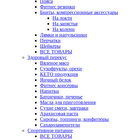
Пояса
Фитнес резинки
Бинты, компрессионные аксессуары
На локти
На запястья
На колени
Лямки и напульсники
Перчатки
Шейкеры
ВСЕ ТОВАРЫ
Здоровый перекус
Вяленое мясо
Сухофрукты, орехи
КЕТО продукция
Яичный белок
Фитнес консервы
Напитки
Батончики, печенье
Масла для приготовления
Сухие смеси, завтраки
Арахисовая паста
Сиропы, топпинги, конфитюры
Сахарозаменители
Спортивное питание
ВСЕ ТОВАРЫ