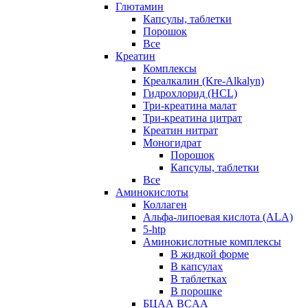
Глютамин
Капсулы, таблетки
Порошок
Все
Креатин
Комплексы
Креалкалин (Kre-Alkalyn)
Гидрохлорид (HCL)
Три-креатина малат
Три-креатина цитрат
Креатин нитрат
Моногидрат
Порошок
Капсулы, таблетки
Все
Аминокислоты
Коллаген
Альфа-липоевая кислота (ALA)
5-htp
Аминокислотные комплексы
В жидкой форме
В капсулах
В таблетках
В порошке
БЦАА BCAA