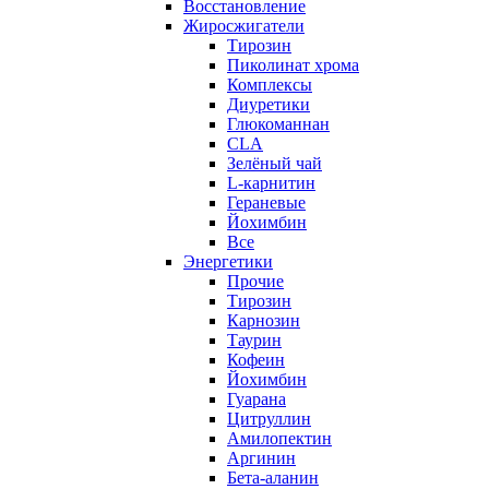
Восстановление
Жиросжигатели
Тирозин
Пиколинат хрома
Комплексы
Диуретики
Глюкоманнан
CLA
Зелёный чай
L-карнитин
Гераневые
Йохимбин
Все
Энергетики
Прочие
Тирозин
Карнозин
Таурин
Кофеин
Йохимбин
Гуарана
Цитруллин
Амилопектин
Аргинин
Бета-аланин