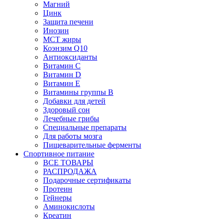
Магний
Цинк
Защита печени
Инозин
МСТ жиры
Коэнзим Q10
Антиоксиданты
Витамин С
Витамин D
Витамин Е
Витамины группы B
Добавки для детей
Здоровый сон
Лечебные грибы
Специальные препараты
Для работы мозга
Пищеварительные ферменты
Спортивное питание
ВСЕ ТОВАРЫ
РАСПРОДАЖА
Подарочные сертификаты
Протеин
Гейнеры
Аминокислоты
Креатин