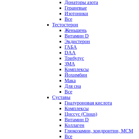
Донаторы азота
Гераневые
Изотоники
Все
Тестостерон
Женьшень
Витамин D
Экдистерон
ГАБА
DAA
Трибулус
ЗМА
Комплексы
Йохимбин
Мака
Для сна
Все
Суставы
Гиалуроновая кислота
Комплексы
Циссус (Cissus)
Витамин D
Коллаген
Глюкозамин, хондроитин, МСМ
Все