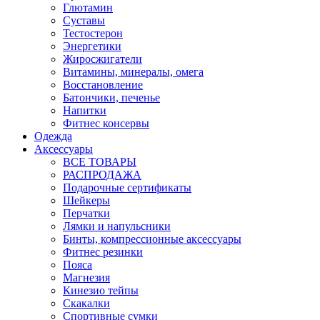
Глютамин
Суставы
Тестостерон
Энергетики
Жиросжигатели
Витамины, минералы, омега
Восстановление
Батончики, печенье
Напитки
Фитнес консервы
Одежда
Аксессуары
ВСЕ ТОВАРЫ
РАСПРОДАЖА
Подарочные сертификаты
Шейкеры
Перчатки
Лямки и напульсники
Бинты, компрессионные аксессуары
Фитнес резинки
Пояса
Магнезия
Кинезио тейпы
Скакалки
Спортивные сумки