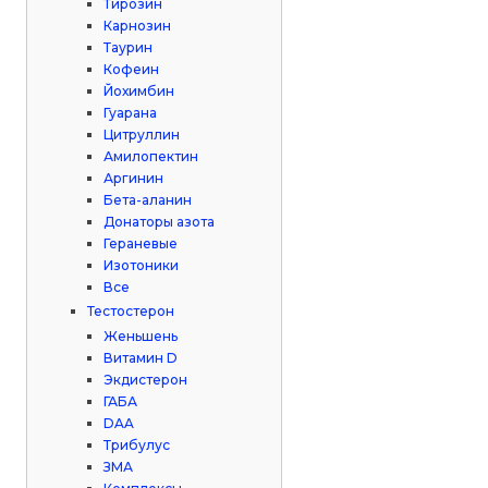
Тирозин
Карнозин
Таурин
Кофеин
Йохимбин
Гуарана
Цитруллин
Амилопектин
Аргинин
Бета-аланин
Донаторы азота
Гераневые
Изотоники
Все
Тестостерон
Женьшень
Витамин D
Экдистерон
ГАБА
DAA
Трибулус
ЗМА