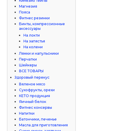
Кинезио тейпы
Магнезия
Пояса
Фитнес резинки
Бинты, компрессионные
аксессуары
На локти
На запястья
На колени
Лямки и напульсники
Перчатки
Шейкеры
ВСЕ ТОВАРЫ
Здоровый перекус
Вяленое мясо
Сухофрукты, орехи
КЕТО продукция
Яичный белок
Фитнес консервы
Напитки
Батончики, печенье
Масла для приготовления
Сухие смеси, завтраки