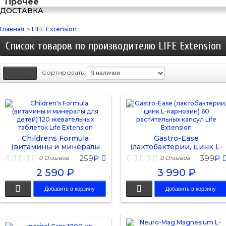
Прочее
ДОСТАВКА
Главная
>
LIFE Extension
Список товаров по производителю LIFE Extension
Сортировать:
Childrens Formula
Gastro-Ease
(витамины и минералы
(лактобактерии, цинк L-
для...
карнозин) 60...
259
₽
399
₽
0 Отзывов
0 Отзывов
2 590 ₽
3 990 ₽
Добавить в корзину
Добавить в корзину