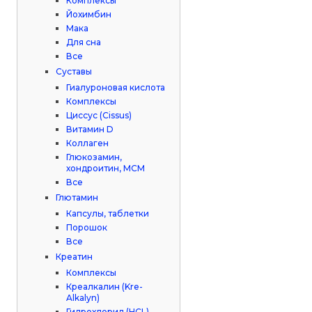
Комплексы
Йохимбин
Мака
Для сна
Все
Суставы
Гиалуроновая кислота
Комплексы
Циссус (Cissus)
Витамин D
Коллаген
Глюкозамин,
хондроитин, МСМ
Все
Глютамин
Капсулы, таблетки
Порошок
Все
Креатин
Комплексы
Креалкалин (Kre-
Alkalyn)
Гидрохлорид (HCL)