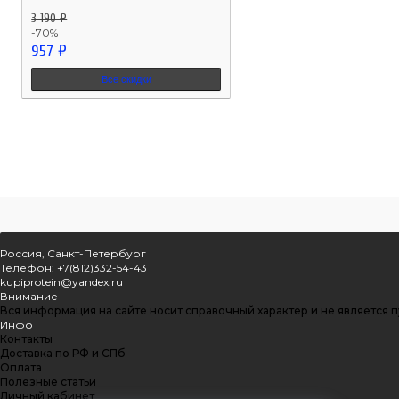
3 190 ₽
-70%
957 ₽
Все скидки
Россия, Санкт-Петербург
Телефон: +7(812)332-54-43
kupiprotein@yandex.ru
Внимание
Вся информация на сайте носит справочный характер и не является 
Инфо
Контакты
Доставка по РФ и СПб
Оплата
Полезные статьи
Личный кабинет