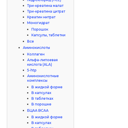
Три-креатина малат
Три-креатина цитрат
Креатин нитрат
Моногидрат
Порошок
Капсулы, таблетки
Все
Аминокислоты
Коллаген
Альфа-липоевая
кислота (ALA)
5-htp
Аминокислотные
комплексы
В жидкой форме
В капсулах
В таблетках
В порошке
БЦАА BCAA
В жидкой форме
В капсулах