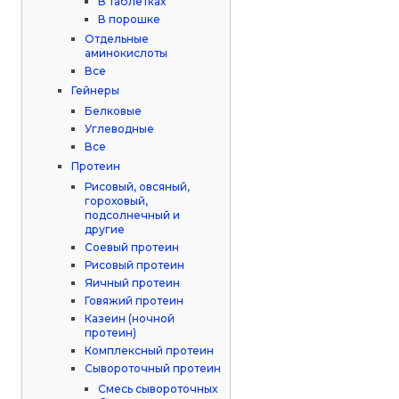
В таблетках
В порошке
Отдельные
аминокислоты
Все
Гейнеры
Белковые
Углеводные
Все
Протеин
Рисовый, овсяный,
гороховый,
подсолнечный и
другие
Соевый протеин
Рисовый протеин
Яичный протеин
Говяжий протеин
Казеин (ночной
протеин)
Комплексный протеин
Сывороточный протеин
Смесь сывороточных