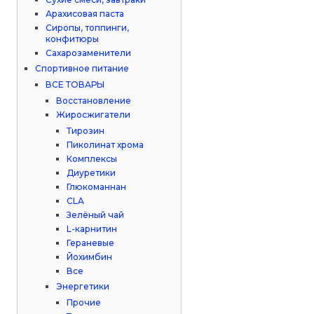
Арахисовая паста
Сиропы, топпинги,
конфитюры
Сахарозаменители
Спортивное питание
ВСЕ ТОВАРЫ
Восстановление
Жиросжигатели
Тирозин
Пиколинат хрома
Комплексы
Диуретики
Глюкоманнан
CLA
Зелёный чай
L-карнитин
Гераневые
Йохимбин
Все
Энергетики
Прочие