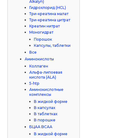
Alkalyn)
Гидрохлорид (HCL)
Три-креатина малат
Три-креатина цитрат
Креатин нитрат
Моногидрат
Порошок
Капсулы, таблетки
Все
Аминокислоты
Коллаген
Альфа-липоевая
кислота (ALA)
5-htp
Аминокислотные
комплексы
В жидкой форме
В капсулах
В таблетках
В порошке
БЦАА BCAA
В жидкой форме