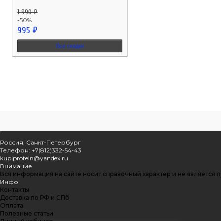
1 990 ₽
-50%
995 ₽
Все скидки
Россия, Санкт-Петербург
Телефон: +7(812)332-54-43
kupiprotein@yandex.ru
Внимание
Вся информация на сайте носит справочный характер и не является 
Инфо
Контакты
Доставка по РФ и СПб
Оплата
Полезные статьи