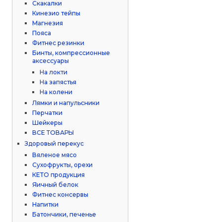
Скакалки
Кинезио тейпы
Магнезия
Пояса
Фитнес резинки
Бинты, компрессионные
аксессуары
На локти
На запястья
На колени
Лямки и напульсники
Перчатки
Шейкеры
ВСЕ ТОВАРЫ
Здоровый перекус
Вяленое мясо
Сухофрукты, орехи
КЕТО продукция
Яичный белок
Фитнес консервы
Напитки
Батончики, печенье