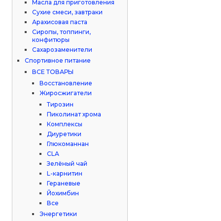
Масла для приготовления
Сухие смеси, завтраки
Арахисовая паста
Сиропы, топпинги,
конфитюры
Сахарозаменители
Спортивное питание
ВСЕ ТОВАРЫ
Восстановление
Жиросжигатели
Тирозин
Пиколинат хрома
Комплексы
Диуретики
Глюкоманнан
CLA
Зелёный чай
L-карнитин
Гераневые
Йохимбин
Все
Энергетики