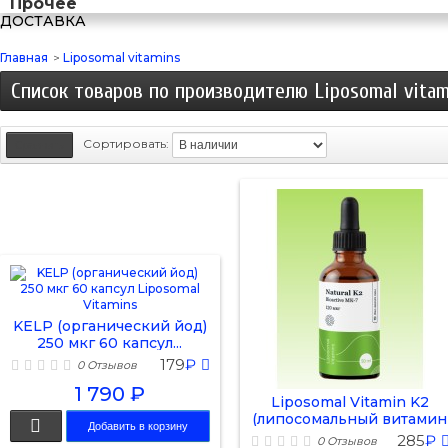
Прочее
ДОСТАВКА
Главная
>
Liposomal vitamins
Список товаров по производителю Liposomal vitam
Сортировать:
KELP (органический йод)
250 мкг 60 капсул...
179
₽
0 Отзывов
1 790 ₽
Liposomal Vitamin K2
(липосомальный витамин
Добавить в корзину
K2...
285
₽
0 Отзывов