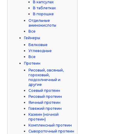
В капсулах
В таблетках
В порошке
Отдельные
аминокислоты
Все
Гейнеры
Белковые
Углеводные
Все
Протеин
Рисовый, овсяный,
гороховый,
подсолнечный и
другие
Соевый протеин
Рисовый протеин
Яичный протеин
Говяжий протеин
Казеин (ночной
протеин)
Комплексный протеин
Сывороточный протеин