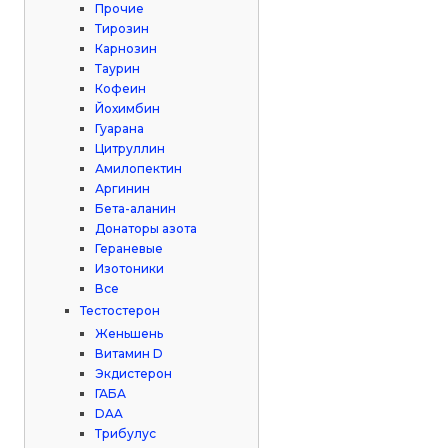
Прочие
Тирозин
Карнозин
Таурин
Кофеин
Йохимбин
Гуарана
Цитруллин
Амилопектин
Аргинин
Бета-аланин
Донаторы азота
Гераневые
Изотоники
Все
Тестостерон
Женьшень
Витамин D
Экдистерон
ГАБА
DAA
Трибулус