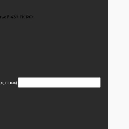
тьей 437 ГК РФ.
 данных)