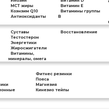
Инозин
Витамин D
МСТ жиры
Витамин Е
Коэнзим Q10
Витамины группы
Антиоксиданты
B
Суставы
Восстановление
Тестостерон
Энергетики
Жиросжигатели
Витамины,
минералы, омега
Фитнес резинки
Пояса
ники
Магнезия
ионные
Кинезио тейпы