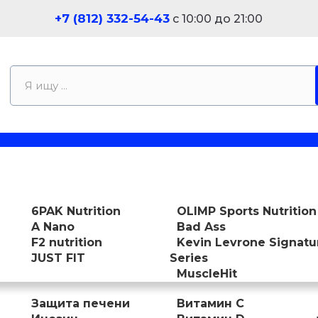
+7 (812) 332-54-43
с 10:00 до 21:00
6PAK Nutrition
OLIMP Sports Nutrition
A Nano
Bad Ass
F2 nutrition
Kevin Levrone Signatu
JUST FIT
Series
MuscleHit
Защита печени
Витамин С