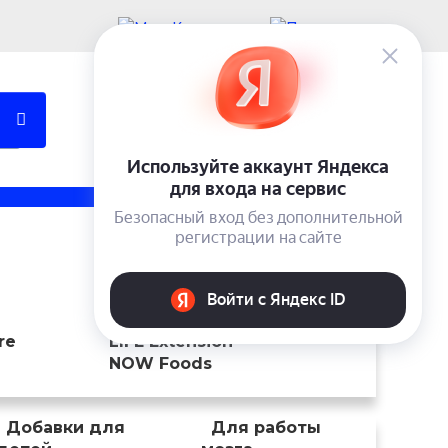
Учетная запись
Вход
0 ₽
Trace Minerals Research
ENZYMEDICA
re
LIFE Extension
NOW Foods
Добавки для
Для работы