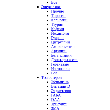
Все
Энергетики
Прочие
Тирозин
Карнозин
Таурин
Кофеин
Йохимбин
Гуарана
Цитруллин
Амилопектин
Аргинин
Бета-аланин
Донаторы азота
Гераневые
Изотоники
Все
Тестостерон
Женьшень
Витамин D
Экдистерон
ГАБА
DAA
Трибулус
ЗМА