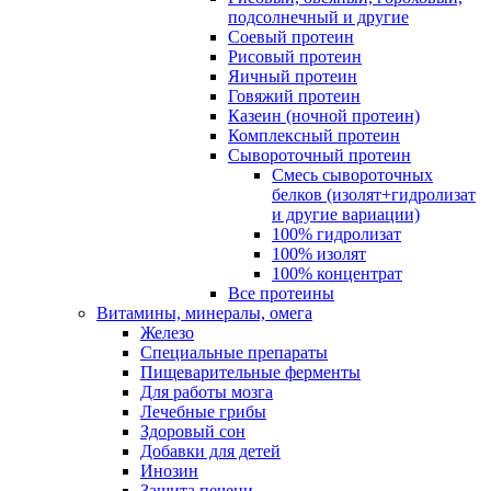
подсолнечный и другие
Соевый протеин
Рисовый протеин
Яичный протеин
Говяжий протеин
Казеин (ночной протеин)
Комплексный протеин
Сывороточный протеин
Смесь сывороточных
белков (изолят+гидролизат
и другие вариации)
100% гидролизат
100% изолят
100% концентрат
Все протеины
Витамины, минералы, омега
Железо
Специальные препараты
Пищеварительные ферменты
Для работы мозга
Лечебные грибы
Здоровый сон
Добавки для детей
Инозин
Защита печени