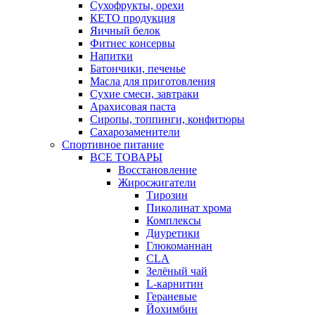
Сухофрукты, орехи
КЕТО продукция
Яичный белок
Фитнес консервы
Напитки
Батончики, печенье
Масла для приготовления
Сухие смеси, завтраки
Арахисовая паста
Сиропы, топпинги, конфитюры
Сахарозаменители
Спортивное питание
ВСЕ ТОВАРЫ
Восстановление
Жиросжигатели
Тирозин
Пиколинат хрома
Комплексы
Диуретики
Глюкоманнан
CLA
Зелёный чай
L-карнитин
Гераневые
Йохимбин