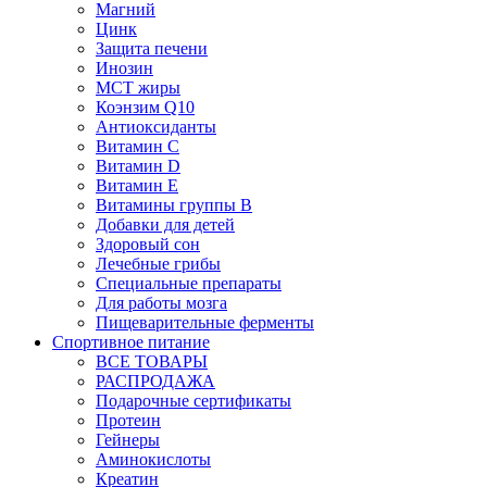
Магний
Цинк
Защита печени
Инозин
МСТ жиры
Коэнзим Q10
Антиоксиданты
Витамин С
Витамин D
Витамин Е
Витамины группы B
Добавки для детей
Здоровый сон
Лечебные грибы
Специальные препараты
Для работы мозга
Пищеварительные ферменты
Спортивное питание
ВСЕ ТОВАРЫ
РАСПРОДАЖА
Подарочные сертификаты
Протеин
Гейнеры
Аминокислоты
Креатин