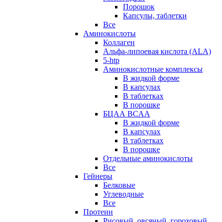
Порошок
Капсулы, таблетки
Все
Аминокислоты
Коллаген
Альфа-липоевая кислота (ALA)
5-htp
Аминокислотные комплексы
В жидкой форме
В капсулах
В таблетках
В порошке
БЦАА BCAA
В жидкой форме
В капсулах
В таблетках
В порошке
Отдельные аминокислоты
Все
Гейнеры
Белковые
Углеводные
Все
Протеин
Рисовый, овсяный, гороховый,