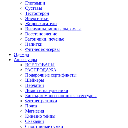
Глютамин
Суставы
Тестостерон
Энергетики
Жиросжигатели
Витамины, минералы, омега
Восстановление
Батончики, печенье
Напитки
Фитнес консервы
Одежда
Аксессуары
ВСЕ ТОВАРЫ
РАСПРОДАЖА
Подарочные сертификаты
Шейкеры
Перчатки
Лямки и напульсники
Бинты, компрессионные аксессуары
Фитнес резинки
Пояса
Магнезия
Кинезио тейпы
Скакалки
Спортивные сумки