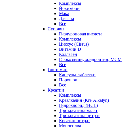
Комплексы
Йохимбин
Мака
Для сна
Все
Суставы
Гиалуроновая кислота
Комплексы
Циссус (Cissus)
Витамин D
Коллаген
Глюкозамин, хондроитин, МСМ
Все
Глютамин
Капсулы, таблетки
Порошок
Все
Креатин
Комплексы
Креалкалин (Kre-Alkalyn)
Гидрохлорид (HCL)
Три-креатина малат
Три-креатина цитрат
Креатин нитрат
Моногидрат