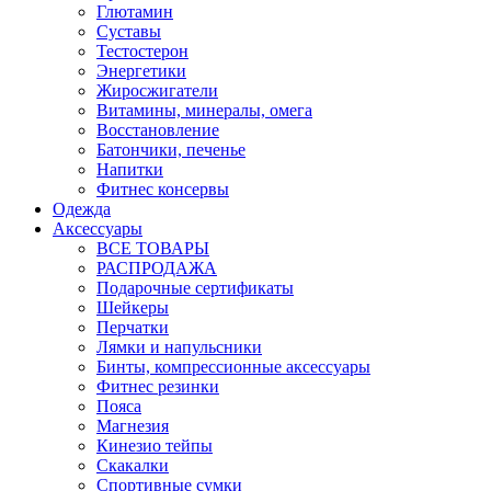
Глютамин
Суставы
Тестостерон
Энергетики
Жиросжигатели
Витамины, минералы, омега
Восстановление
Батончики, печенье
Напитки
Фитнес консервы
Одежда
Аксессуары
ВСЕ ТОВАРЫ
РАСПРОДАЖА
Подарочные сертификаты
Шейкеры
Перчатки
Лямки и напульсники
Бинты, компрессионные аксессуары
Фитнес резинки
Пояса
Магнезия
Кинезио тейпы
Скакалки
Спортивные сумки