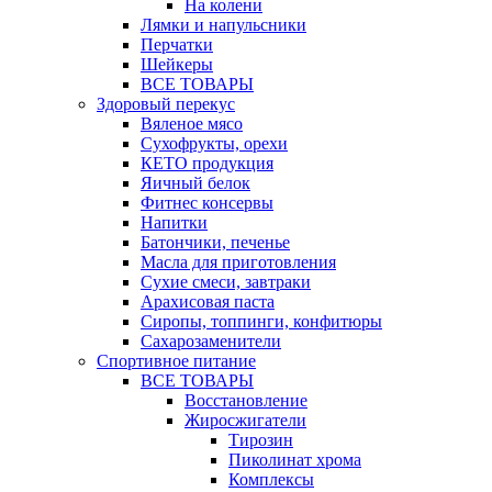
На колени
Лямки и напульсники
Перчатки
Шейкеры
ВСЕ ТОВАРЫ
Здоровый перекус
Вяленое мясо
Сухофрукты, орехи
КЕТО продукция
Яичный белок
Фитнес консервы
Напитки
Батончики, печенье
Масла для приготовления
Сухие смеси, завтраки
Арахисовая паста
Сиропы, топпинги, конфитюры
Сахарозаменители
Спортивное питание
ВСЕ ТОВАРЫ
Восстановление
Жиросжигатели
Тирозин
Пиколинат хрома
Комплексы