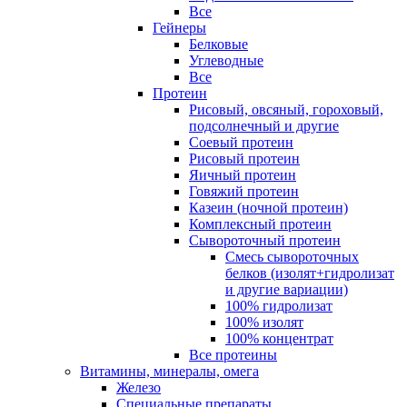
Все
Гейнеры
Белковые
Углеводные
Все
Протеин
Рисовый, овсяный, гороховый,
подсолнечный и другие
Соевый протеин
Рисовый протеин
Яичный протеин
Говяжий протеин
Казеин (ночной протеин)
Комплексный протеин
Сывороточный протеин
Смесь сывороточных
белков (изолят+гидролизат
и другие вариации)
100% гидролизат
100% изолят
100% концентрат
Все протеины
Витамины, минералы, омега
Железо
Специальные препараты