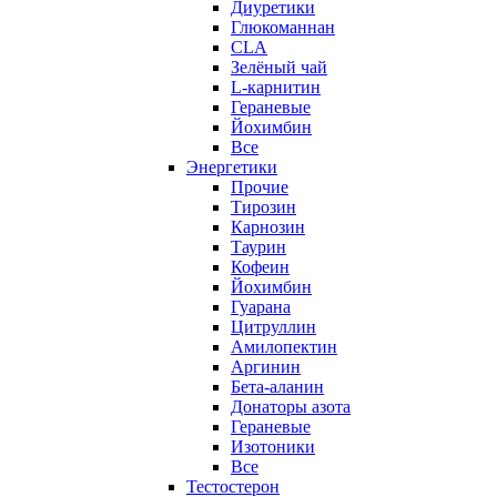
Диуретики
Глюкоманнан
CLA
Зелёный чай
L-карнитин
Гераневые
Йохимбин
Все
Энергетики
Прочие
Тирозин
Карнозин
Таурин
Кофеин
Йохимбин
Гуарана
Цитруллин
Амилопектин
Аргинин
Бета-аланин
Донаторы азота
Гераневые
Изотоники
Все
Тестостерон