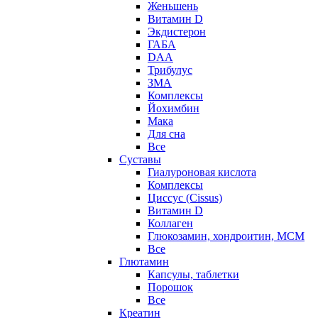
Женьшень
Витамин D
Экдистерон
ГАБА
DAA
Трибулус
ЗМА
Комплексы
Йохимбин
Мака
Для сна
Все
Суставы
Гиалуроновая кислота
Комплексы
Циссус (Cissus)
Витамин D
Коллаген
Глюкозамин, хондроитин, МСМ
Все
Глютамин
Капсулы, таблетки
Порошок
Все
Креатин