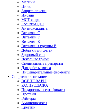
Магний
Цинк
Защита печени
Инозин
МСТ жиры
Коэнзим Q10
Антиоксиданты
Витамин С
Витамин D
Витамин Е
Витамины группы B
Добавки для детей
Здоровый сон
Лечебные грибы
Специальные препараты
Для работы мозга
Пищеварительные ферменты
Спортивное питание
ВСЕ ТОВАРЫ
РАСПРОДАЖА
Подарочные сертификаты
Протеин
Гейнеры
Аминокислоты
Креатин