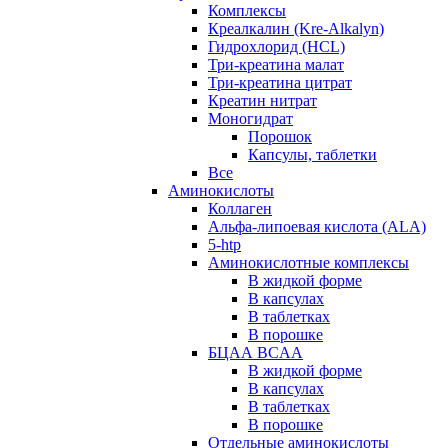
Комплексы
Креалкалин (Kre-Alkalyn)
Гидрохлорид (HCL)
Три-креатина малат
Три-креатина цитрат
Креатин нитрат
Моногидрат
Порошок
Капсулы, таблетки
Все
Аминокислоты
Коллаген
Альфа-липоевая кислота (ALA)
5-htp
Аминокислотные комплексы
В жидкой форме
В капсулах
В таблетках
В порошке
БЦАА BCAA
В жидкой форме
В капсулах
В таблетках
В порошке
Отдельные аминокислоты