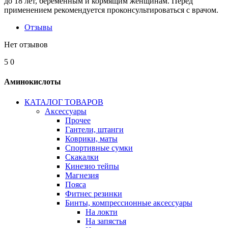
до 18 лет, беременным и кормящим женщинам. Перед
применением рекомендуется проконсультироваться с врачом.
Отзывы
Нет отзывов
5
0
Аминокислоты
КАТАЛОГ ТОВАРОВ
Аксессуары
Прочее
Гантели, штанги
Коврики, маты
Спортивные сумки
Скакалки
Кинезио тейпы
Магнезия
Пояса
Фитнес резинки
Бинты, компрессионные аксессуары
На локти
На запястья