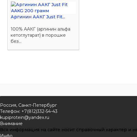
Аргинин ААКГ Just Fit...
100% ААКГ (аргинин альфа
кетоглутарат) в порошке
без...
Россия, Санкт-Петербург
Телефон: +7(812)332-54-43
kupiprotein@yandex.ru
Внимание
Вся информация на сайте носит справочный характер и не
Инфо