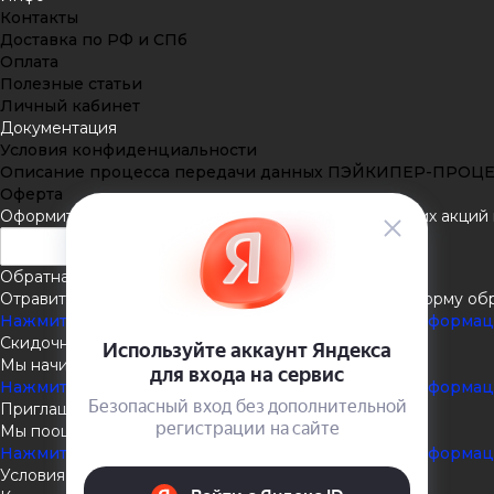
Контакты
Доставка по РФ и СПб
Оплата
Полезные статьи
Личный кабинет
Документация
Условия конфиденциальности
Описание процесса передачи данных ПЭЙКИПЕР-ПРОЦ
Оферта
Оформить подписку
Подпишитесь на рассылку наших акций и
Обратная связь
Отравить нам сообщение или задать вопрос через форму об
Нажмите здесь для получения дополнительной информа
Скидочная система
Мы начисляем кэшбэк с покупок
Нажмите здесь для получения дополнительной информа
Приглашаем к партнёрству
Мы поощеряем наших партнёров
Нажмите здесь для получения дополнительной информа
Условия доставки