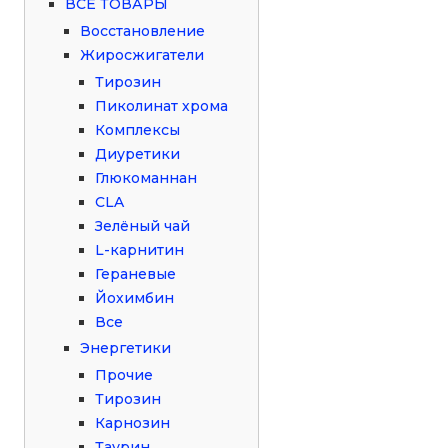
ВСЕ ТОВАРЫ
Восстановление
Жиросжигатели
Тирозин
Пиколинат хрома
Комплексы
Диуретики
Глюкоманнан
CLA
Зелёный чай
L-карнитин
Гераневые
Йохимбин
Все
Энергетики
Прочие
Тирозин
Карнозин
Таурин