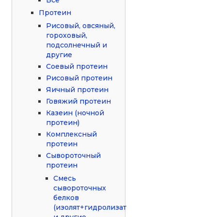
Протеин
Рисовый, овсяный,
гороховый,
подсолнечный и
другие
Соевый протеин
Рисовый протеин
Яичный протеин
Говяжий протеин
Казеин (ночной
протеин)
Комплексный
протеин
Сывороточный
протеин
Смесь
сывороточных
белков
(изолят+гидролизат
и другие