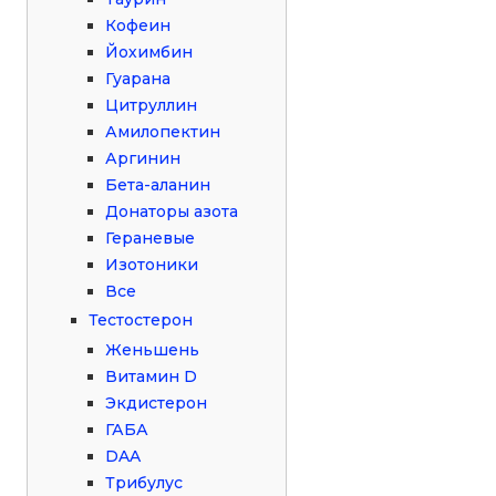
Кофеин
Йохимбин
Гуарана
Цитруллин
Амилопектин
Аргинин
Бета-аланин
Донаторы азота
Гераневые
Изотоники
Все
Тестостерон
Женьшень
Витамин D
Экдистерон
ГАБА
DAA
Трибулус