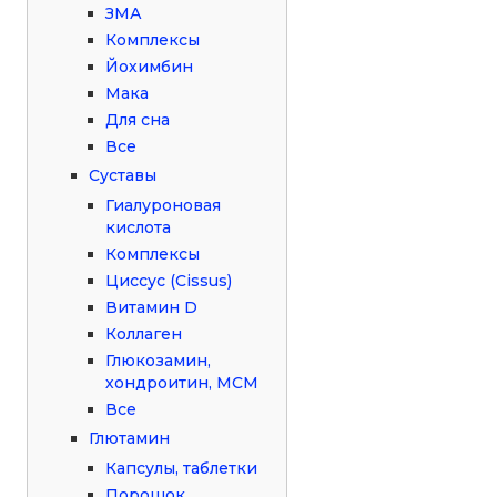
ЗМА
Комплексы
Йохимбин
Мака
Для сна
Все
Суставы
Гиалуроновая
кислота
Комплексы
Циссус (Cissus)
Витамин D
Коллаген
Глюкозамин,
хондроитин, МСМ
Все
Глютамин
Капсулы, таблетки
Порошок