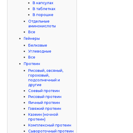
В капсулах
В таблетках
В порошке
Отдельные
аминокислоты
Все
Гейнеры
Белковые
Углеводные
Все
Протеин
Рисовый, овсяный,
гороховый,
подсолнечный и
другие
Соевый протеин
Рисовый протеин
Яичный протеин
Говяжий протеин
Казеин (ночной
протеин)
Комплексный протеин
Сывороточный протеин