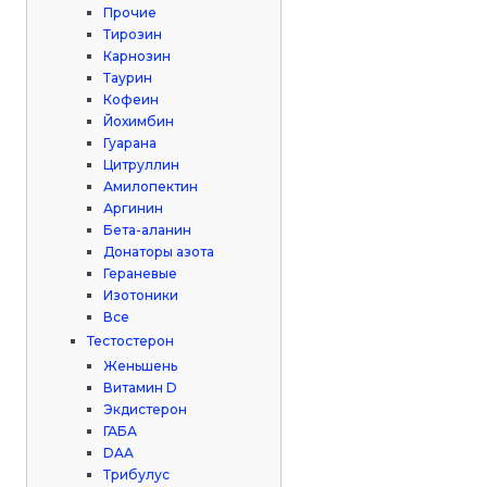
Прочие
Тирозин
Карнозин
Таурин
Кофеин
Йохимбин
Гуарана
Цитруллин
Амилопектин
Аргинин
Бета-аланин
Донаторы азота
Гераневые
Изотоники
Все
Тестостерон
Женьшень
Витамин D
Экдистерон
ГАБА
DAA
Трибулус