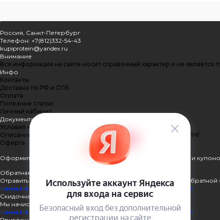
Россия, Санкт-Петербург
Телефон: +7(812)332-54-43
kupiprotein@yandex.ru
Внимание
Вся информация на сайте носит справочный характер и не является 
Инфо
Контакты
Доставка по РФ и СПб
Оплата
Полезные статьи
Личный кабинет
Документация
Условия конфиденциальности
Описание процесса передачи данных ПЭЙКИПЕР-ПРОЦЕССИНГ
Оферта
Оформить подписку
Подпишитесь на рассылку наших акций и купоно
Обратная связь
Отравить нам сообщение или задать вопрос через форму обратной 
Нажмите здесь для получения дополнительной информации
Скидочная система
Мы начисляем кэшбэк с покупок
Нажмите здесь для получения дополнительной информации
Приглашаем к партнёрству