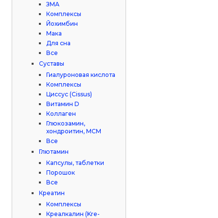
ЗМА
Комплексы
Йохимбин
Мака
Для сна
Все
Суставы
Гиалуроновая кислота
Комплексы
Циссус (Cissus)
Витамин D
Коллаген
Глюкозамин,
хондроитин, МСМ
Все
Глютамин
Капсулы, таблетки
Порошок
Все
Креатин
Комплексы
Креалкалин (Kre-