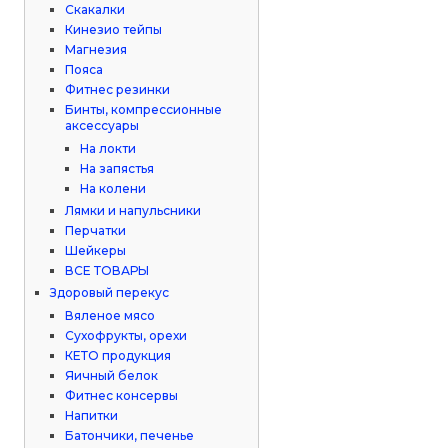
Скакалки
Кинезио тейпы
Магнезия
Пояса
Фитнес резинки
Бинты, компрессионные
аксессуары
На локти
На запястья
На колени
Лямки и напульсники
Перчатки
Шейкеры
ВСЕ ТОВАРЫ
Здоровый перекус
Вяленое мясо
Сухофрукты, орехи
КЕТО продукция
Яичный белок
Фитнес консервы
Напитки
Батончики, печенье