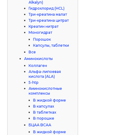
Alkalyn)
Гидрохлорид (HCL)
Три-креатина малат
Три-креатина цитрат
Креатин нитрат
Моногидрат
Порошок
Капсулы, таблетки
Все
Аминокислоты
Коллаген
Альфа-липоевая
кислота (ALA)
5-htp
Аминокислотные
комплексы
В жидкой форме
В капсулах
В таблетках
В порошке
БЦАА BCAA
В жидкой форме