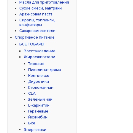
Масла для приготовления
Сухие смеси, завтраки
Арахисовая паста
Сиропы, топпинги,
конфитюры
Сахарозаменители
Спортивное питание
ВСЕ ТОВАРЫ
Восстановление
Жиросжигатели
Тирозин
Пиколинат хрома
Комплексы
Диуретики
Глюкоманнан
CLA
Зелёный чай
L-карнитин
Гераневые
Йохимбин
Все
Энергетики