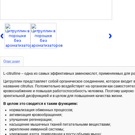
‹
›
Описание
L-citrulline – одна из самых эффективных аминокислот, применяемых для 
Цитруллин представляет собой органическое соединение, которое входит в
название citrullus. Положительно воздействует на организм как самостоят
кровоснабжение и повышая работоспособность человека. Поэтому широко 
эректильной дисфункцией и в целом для повышения качества жизни.
В целом это сводится к таким функциям:
нормализация обменных процессов;
активизация кровообращения;
улучшение регенерации;
насыщение мышечных тканей питательными веществами;
укрепление иммунной системы;
удержание азота, приводящее к росту объема мышц;