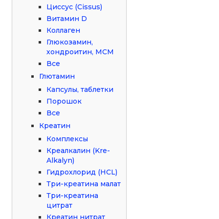
Циссус (Cissus)
Витамин D
Коллаген
Глюкозамин,
хондроитин, МСМ
Все
Глютамин
Капсулы, таблетки
Порошок
Все
Креатин
Комплексы
Креалкалин (Kre-
Alkalyn)
Гидрохлорид (HCL)
Три-креатина малат
Три-креатина
цитрат
Креатин нитрат