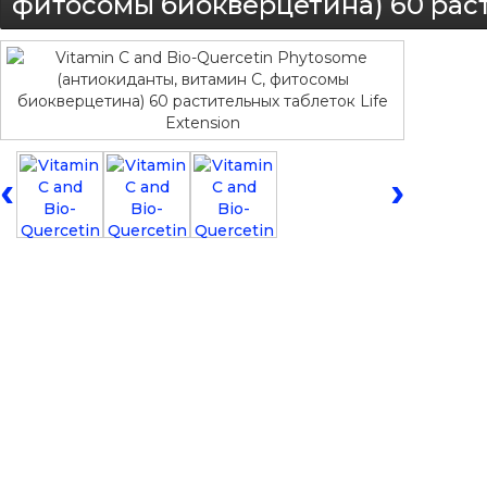
фитосомы биокверцетина) 60 расти
‹
›