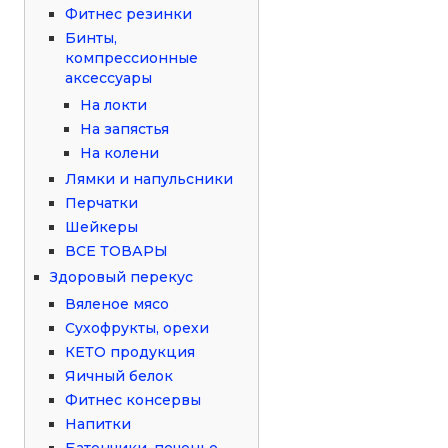
Фитнес резинки
Бинты,
компрессионные
аксессуары
На локти
На запястья
На колени
Лямки и напульсники
Перчатки
Шейкеры
ВСЕ ТОВАРЫ
Здоровый перекус
Вяленое мясо
Сухофрукты, орехи
КЕТО продукция
Яичный белок
Фитнес консервы
Напитки
Батончики, печенье