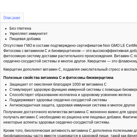
Описание
Без глютена
Укрепляет иммунитет
Пищевая добавка
Отсутствие ГМО в составе подтверждено сертификатом Non GMO LE Certifi
Фитосома с витамином C и биокверцетином — это высокоэффективная доба
фитосомную систему доставки растительного происхождения. Витамин C п
сердечно-сосудистой системы и многое другое. Кверцетин — это флавонои
Кверцетин дополняет витамин C, подавляя окислительный стресс и воспал
Полезные свойства витамина С и фитосомы биокверцетина
Защищает от окисления благодаря 1000 мг витамина C
Стимулирует здоровую функцию иммунной системы с помощью биокве
Способствует образованию коллагена и здоровому усвоению железа
Поддерживает здоровье сердечно-сосудистой системы
Антиоксидантная защита, здоровая иммунная система и многое другое
Получение достаточного количества витамина C жизненно важно для здоров
получать витамин C необходимо из рациона или пищевых добавок. Фактиче
некоторые аспекты здоровья сердечно-сосудистой системы.
Кроме того, биологическая активность витамина C дополнена полезными д
биофлавоноиды часто вместе содержатся в здоровой пище, такой как фрукт