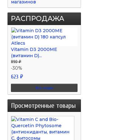
магазинов
РАСПРОДАЖА
Vitamin D3 2000ME
(витамин D)...
890 ₽
-30%
623 ₽
Все скидки
Просмотренные товары
Vitamin
Антиокиданты
C
витамин
and...
С
и