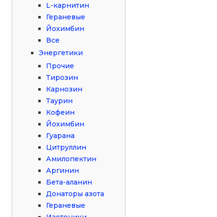
L-карнитин
Гераневые
Йохимбин
Все
Энергетики
Прочие
Тирозин
Карнозин
Таурин
Кофеин
Йохимбин
Гуарана
Цитруллин
Амилопектин
Аргинин
Бета-аланин
Донаторы азота
Гераневые
Изотоники