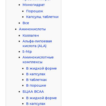
Моногидрат
Порошок
Капсулы, таблетки
Все
Аминокислоты
Коллаген
Альфа-липоевая
кислота (ALA)
5-htp
Аминокислотные
комплексы
В жидкой форме
В капсулах
В таблетках
В порошке
БЦАА BCAA
В жидкой форме
В капсулах