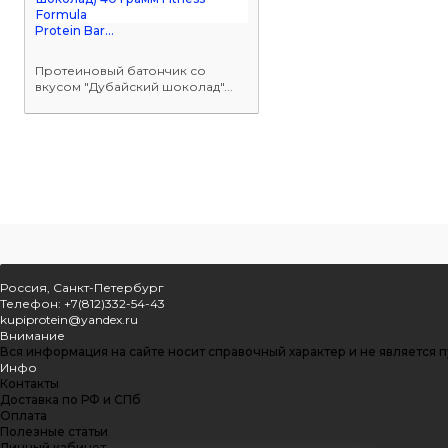
Protein Bar...
Протеиновый батончик со
вкусом "Дубайский шоколад"...
Россия, Санкт-Петербург
Телефон: +7(812)332-54-43
kupiprotein@yandex.ru
Внимание
Вся информация на сайте носит справочный характер и не является 
Инфо
Контакты
Доставка по РФ и СПб
Оплата
Полезные статьи
Личный кабинет