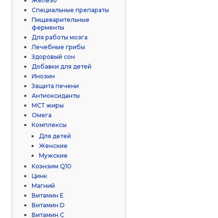
Железо
Специальные препараты
Пищеварительные
ферменты
Для работы мозга
Лечебные грибы
Здоровый сон
Добавки для детей
Инозин
Защита печени
Антиоксиданты
МСТ жиры
Омега
Комплексы
Для детей
Женские
Мужские
Коэнзим Q10
Цинк
Магний
Витамин Е
Витамин D
Витамин С