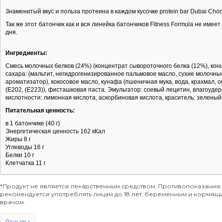
Знаменитый вкус и польза протеина в каждом кусочке protein bar Dubai Cho
Так же этот батончик как и вся линейка батончиков Fitness Formula не имее
дня.
Ингредиенты:
Смесь молочных белков (24%) (концентрат сывороточного белка (12%), кон
сахара: (мальтит, негидрогенизированное пальмовое масло, сухие молочны
ароматизатор), кокосовое масло, кунафа (пшеничная мука, вода, крахмал,
(Е202, (Е223)), фисташковая паста. Эмульгатор: соевый лецитин, влагоудер
кислотности: лимонная кислота, аскорбиновая кислота, краситель: зеленый
Питательная ценность:
в 1 батончике (40 г)
Энергетическая ценность 162 кКал
Жиры 8 г
Углеводы 16 г
Белки 10 г
Клетчатка 11 г
*
Продукт не является лекарственным средством. Противопоказания:
рекомендуется употреблять лицам до 18 лет, беременным и кормя
врачом.