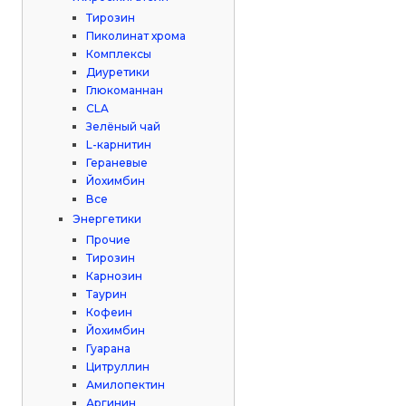
Тирозин
Пиколинат хрома
Комплексы
Диуретики
Глюкоманнан
CLA
Зелёный чай
L-карнитин
Гераневые
Йохимбин
Все
Энергетики
Прочие
Тирозин
Карнозин
Таурин
Кофеин
Йохимбин
Гуарана
Цитруллин
Амилопектин
Аргинин