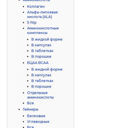
Коллаген
Альфа-липоевая
кислота (ALA)
5-htp
Аминокислотные
комплексы
В жидкой форме
В капсулах
В таблетках
В порошке
БЦАА BCAA
В жидкой форме
В капсулах
В таблетках
В порошке
Отдельные
аминокислоты
Все
Гейнеры
Белковые
Углеводные
Все