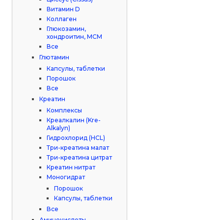
Витамин D
Коллаген
Глюкозамин,
хондроитин, МСМ
Все
Глютамин
Капсулы, таблетки
Порошок
Все
Креатин
Комплексы
Креалкалин (Kre-
Alkalyn)
Гидрохлорид (HCL)
Три-креатина малат
Три-креатина цитрат
Креатин нитрат
Моногидрат
Порошок
Капсулы, таблетки
Все
Аминокислоты