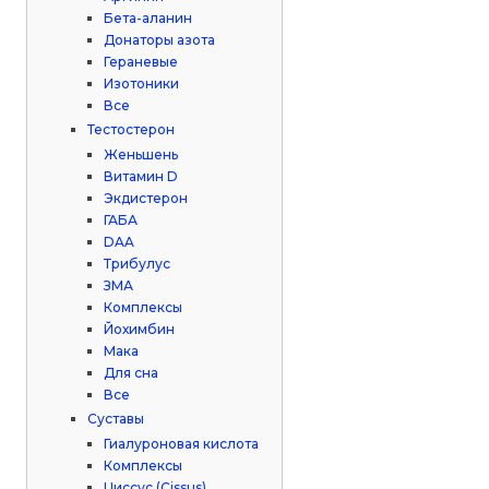
Бета-аланин
Донаторы азота
Гераневые
Изотоники
Все
Тестостерон
Женьшень
Витамин D
Экдистерон
ГАБА
DAA
Трибулус
ЗМА
Комплексы
Йохимбин
Мака
Для сна
Все
Суставы
Гиалуроновая кислота
Комплексы
Циссус (Cissus)