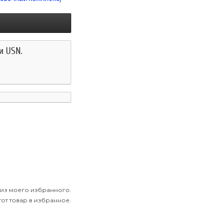
и USN.
 из моего избранного.
от товар в избранное.