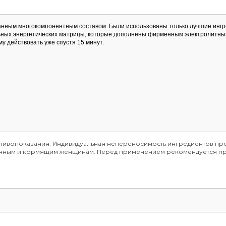
танным многокомпонентным составом. Были использованы только лучшие ингр
ьных энергетических матрицы, которые дополнены фирменным электролитны
у действовать уже спустя 15 минут.
отивопоказания: Индивидуальная непереносимость ингредиентов про
менным и кормящим женщинам. Перед применением рекомендуется пр