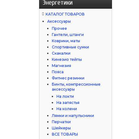
Энергетики
КАТАЛОГ ТОВАРОВ
Аксессуары
Прочее
Гантели, штанги
Коврики, маты
Спортивные сумки
Скакалки
Кинезио тейпы
Магнезия
Пояса
Фитнес резинки
Бинты, компрессионные
аксессуары
На локти
На запястья
На колени
Лямки и напульсники
Перчатки
Шейкеры
ВСЕ ТОВАРЫ