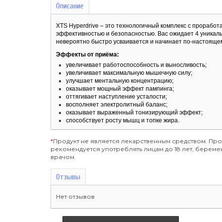
Описание
XTS Hyperdrive – это технологичный комплекс с прорабо
эффективностью и безопасностью. Вас ожидает 4 уникал
невероятно быстро усваивается и начинает по-настоящем
Эффекты от приёма:
увеличивает работоспособность и выносливость;
увеличивает максимальную мышечную силу;
улучшает ментальную концентрацию;
оказывает мощный эффект пампинга;
оттягивает наступление усталости;
восполняет электролитный баланс;
оказывает выраженный тонизирующий эффект;
способствует росту мышц и топке жира.
*
Продукт не является лекарственным средством. Пр
рекомендуется употреблять лицам до 18 лет, бере
врачом.
Отзывы
Нет отзывов