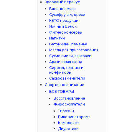
Здоровый перекус
Вяленое мясо
Сухофрукты, орехи
КЕТО продукция
Яичный белок
Фитнес консервы
Напитки
Батончики, печенье
Масла для приготовления
Сухие смеси, завтраки
Арахисовая паста
Сиропы, топпинги,
конфитюры
Сахарозаменители
Спортивное питание
ВСЕ ТОВАРЫ
Восстановление
Жиросжигатели
Тирозин
Пиколинат хрома
Комплексы
Диуретики