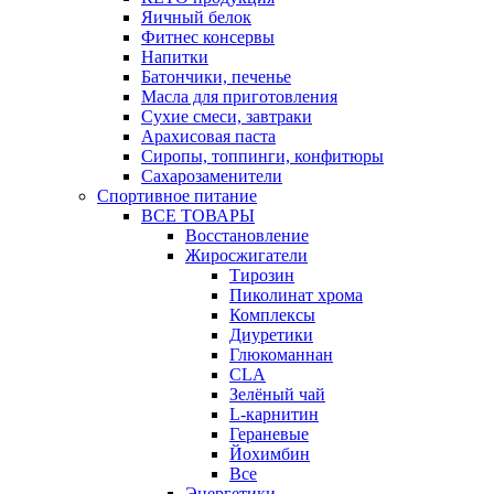
Яичный белок
Фитнес консервы
Напитки
Батончики, печенье
Масла для приготовления
Сухие смеси, завтраки
Арахисовая паста
Сиропы, топпинги, конфитюры
Сахарозаменители
Спортивное питание
ВСЕ ТОВАРЫ
Восстановление
Жиросжигатели
Тирозин
Пиколинат хрома
Комплексы
Диуретики
Глюкоманнан
CLA
Зелёный чай
L-карнитин
Гераневые
Йохимбин
Все
Энергетики