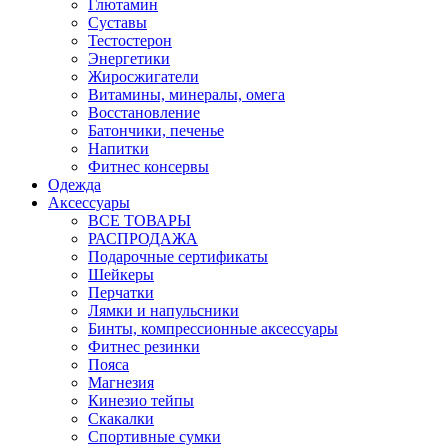
Глютамин
Суставы
Тестостерон
Энергетики
Жиросжигатели
Витамины, минералы, омега
Восстановление
Батончики, печенье
Напитки
Фитнес консервы
Одежда
Аксессуары
ВСЕ ТОВАРЫ
РАСПРОДАЖА
Подарочные сертификаты
Шейкеры
Перчатки
Лямки и напульсники
Бинты, компрессионные аксессуары
Фитнес резинки
Пояса
Магнезия
Кинезио тейпы
Скакалки
Спортивные сумки