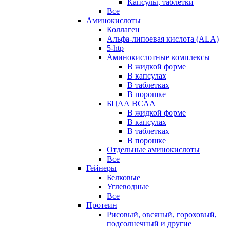
Капсулы, таблетки
Все
Аминокислоты
Коллаген
Альфа-липоевая кислота (ALA)
5-htp
Аминокислотные комплексы
В жидкой форме
В капсулах
В таблетках
В порошке
БЦАА BCAA
В жидкой форме
В капсулах
В таблетках
В порошке
Отдельные аминокислоты
Все
Гейнеры
Белковые
Углеводные
Все
Протеин
Рисовый, овсяный, гороховый,
подсолнечный и другие