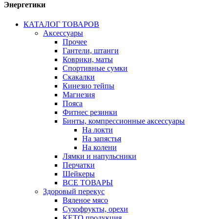
Энергетики
КАТАЛОГ ТОВАРОВ
Аксессуары
Прочее
Гантели, штанги
Коврики, маты
Спортивные сумки
Скакалки
Кинезио тейпы
Магнезия
Пояса
Фитнес резинки
Бинты, компрессионные аксессуары
На локти
На запястья
На колени
Лямки и напульсники
Перчатки
Шейкеры
ВСЕ ТОВАРЫ
Здоровый перекус
Вяленое мясо
Сухофрукты, орехи
КЕТО продукция