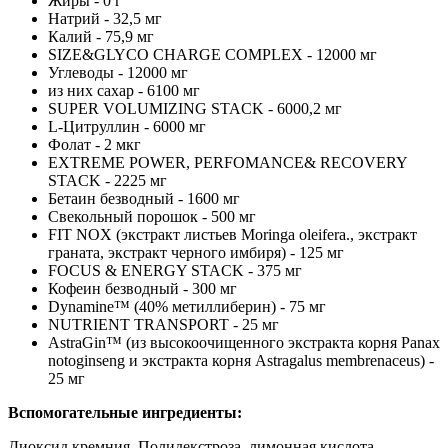
Жиры - 0 г
Натрий - 32,5 мг
Калий - 75,9 мг
SIZE&GLYCO CHARGE COMPLEX - 12000 мг
Углеводы - 12000 мг
из них сахар - 6100 мг
SUPER VOLUMIZING STACK - 6000,2 мг
L-Цитруллин - 6000 мг
Фолат - 2 мкг
EXTREME POWER, PERFOMANCE& RECOVERY
STACK - 2225 мг
Бетаин безводный - 1600 мг
Свекольный порошок - 500 мг
FIT NOX (экстракт листьев Moringa oleifera., экстракт
граната, экстракт черного имбиря) - 125 мг
FOCUS & ENERGY STACK - 375 мг
Кофеин безводный - 300 мг
Dynamine™ (40% метиллиберин) - 75 мг
NUTRIENT TRANSPORT - 25 мг
AstraGin™ (из высокоочищенного экстракта корня Panax
notoginseng и экстракта корня Astragalus membrenaceus) -
25 мг
Вспомогательные ингредиенты:
Диоксид кремния, Полидекстроза, лимонная кислота,