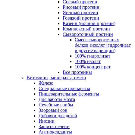
Соевый протеин
Рисовый протеин
Яичный протеин
Говяжий протеин
Казеин (ночной протеин)
Комплексный протеин
Сывороточный протеин
Смесь сывороточных
белков (изолят+гидролизат
и другие вариации)
100% гидролизат
100% изолят
100% концентрат
Все протеины
Витамины, минералы, омега
Железо
Специальные препараты
Пищеварительные ферменты
Для работы мозга
Лечебные грибы
Здоровый сон
Добавки для детей
Инозин
Защита печени
Антиоксиданты