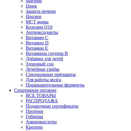
Магний
Цинк
Защита печени
Инозин
МСТ жиры
Коэнзим Q10
Антиоксиданты
Витамин С
Витамин D
Витамин Е
Витамины группы B
Добавки для детей
Здоровый сон
Лечебные грибы
Специальные препараты
Для работы мозга
Пищеварительные ферменты
Спортивное питание
ВСЕ ТОВАРЫ
РАСПРОДАЖА
Подарочные сертификаты
Протеин
Гейнеры
Аминокислоты
Креатин