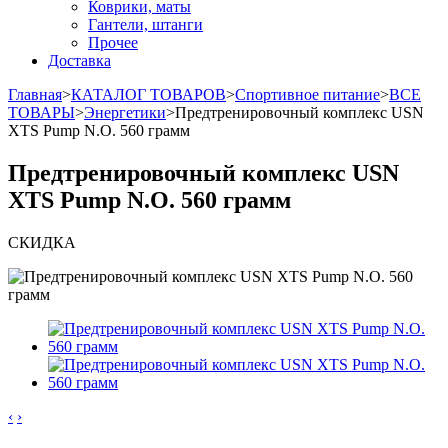
Коврики, маты
Гантели, штанги
Прочее
Доставка
Главная
>
КАТАЛОГ ТОВАРОВ
>
Спортивное питание
>
ВСЕ
ТОВАРЫ
>
Энергетики
>
Предтренировочный комплекс USN
XTS Pump N.O. 560 грамм
Предтренировочный комплекс USN
XTS Pump N.O. 560 грамм
СКИДКА
‹
›