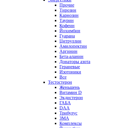
Прочие
Тирозин
Карнозин
Таурин
Кофеин
Йохимбин
Гуарана
Цитруллин
Амилопектин
Аргинин
Бета-аланин
Донаторы азота
Гераневые
Изотоники
Все
Тестостерон
Женьшень
Витамин D
Экдистерон
ГАБА
DAA
Трибулус
ЗМА
Комплексы