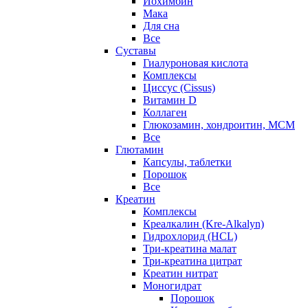
Йохимбин
Мака
Для сна
Все
Суставы
Гиалуроновая кислота
Комплексы
Циссус (Cissus)
Витамин D
Коллаген
Глюкозамин, хондроитин, МСМ
Все
Глютамин
Капсулы, таблетки
Порошок
Все
Креатин
Комплексы
Креалкалин (Kre-Alkalyn)
Гидрохлорид (HCL)
Три-креатина малат
Три-креатина цитрат
Креатин нитрат
Моногидрат
Порошок