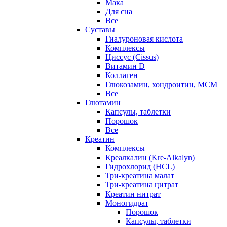
Мака
Для сна
Все
Суставы
Гиалуроновая кислота
Комплексы
Циссус (Cissus)
Витамин D
Коллаген
Глюкозамин, хондроитин, МСМ
Все
Глютамин
Капсулы, таблетки
Порошок
Все
Креатин
Комплексы
Креалкалин (Kre-Alkalyn)
Гидрохлорид (HCL)
Три-креатина малат
Три-креатина цитрат
Креатин нитрат
Моногидрат
Порошок
Капсулы, таблетки