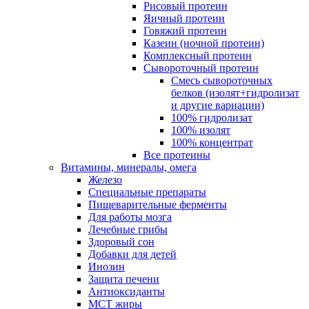
Рисовый протеин
Яичный протеин
Говяжий протеин
Казеин (ночной протеин)
Комплексный протеин
Сывороточный протеин
Смесь сывороточных
белков (изолят+гидролизат
и другие вариации)
100% гидролизат
100% изолят
100% концентрат
Все протеины
Витамины, минералы, омега
Железо
Специальные препараты
Пищеварительные ферменты
Для работы мозга
Лечебные грибы
Здоровый сон
Добавки для детей
Инозин
Защита печени
Антиоксиданты
МСТ жиры