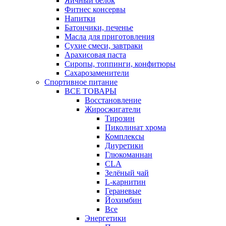
Яичный белок
Фитнес консервы
Напитки
Батончики, печенье
Масла для приготовления
Сухие смеси, завтраки
Арахисовая паста
Сиропы, топпинги, конфитюры
Сахарозаменители
Спортивное питание
ВСЕ ТОВАРЫ
Восстановление
Жиросжигатели
Тирозин
Пиколинат хрома
Комплексы
Диуретики
Глюкоманнан
CLA
Зелёный чай
L-карнитин
Гераневые
Йохимбин
Все
Энергетики