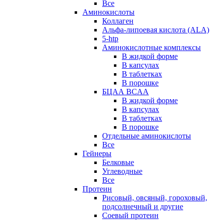
Все
Аминокислоты
Коллаген
Альфа-липоевая кислота (ALA)
5-htp
Аминокислотные комплексы
В жидкой форме
В капсулах
В таблетках
В порошке
БЦАА BCAA
В жидкой форме
В капсулах
В таблетках
В порошке
Отдельные аминокислоты
Все
Гейнеры
Белковые
Углеводные
Все
Протеин
Рисовый, овсяный, гороховый,
подсолнечный и другие
Соевый протеин