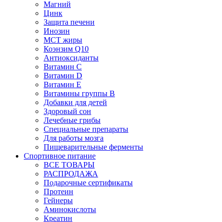
Магний
Цинк
Защита печени
Инозин
МСТ жиры
Коэнзим Q10
Антиоксиданты
Витамин С
Витамин D
Витамин Е
Витамины группы B
Добавки для детей
Здоровый сон
Лечебные грибы
Специальные препараты
Для работы мозга
Пищеварительные ферменты
Спортивное питание
ВСЕ ТОВАРЫ
РАСПРОДАЖА
Подарочные сертификаты
Протеин
Гейнеры
Аминокислоты
Креатин