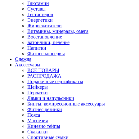
Глютамин
Суставы
Тестостерон
Энергетики
Жиросжигатели
Витамины, минералы, омега
Восстановление
Батончики, печенье
Напитки
Фитнес консервы
Одежда
Аксессуары
ВСЕ ТОВАРЫ
РАСПРОДАЖА
Подарочные сертификаты
Шейкеры
Перчатки
Лямки и напульсники
Бинты, компрессионные аксессуары
Фитнес резинки
Пояса
Магнезия
Кинезио тейпы
Скакалки
Спортивные сумки