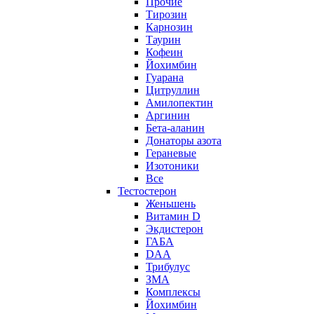
Прочие
Тирозин
Карнозин
Таурин
Кофеин
Йохимбин
Гуарана
Цитруллин
Амилопектин
Аргинин
Бета-аланин
Донаторы азота
Гераневые
Изотоники
Все
Тестостерон
Женьшень
Витамин D
Экдистерон
ГАБА
DAA
Трибулус
ЗМА
Комплексы
Йохимбин