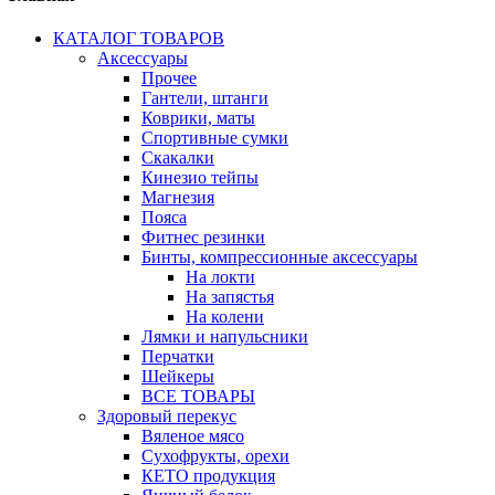
КАТАЛОГ ТОВАРОВ
Аксессуары
Прочее
Гантели, штанги
Коврики, маты
Спортивные сумки
Скакалки
Кинезио тейпы
Магнезия
Пояса
Фитнес резинки
Бинты, компрессионные аксессуары
На локти
На запястья
На колени
Лямки и напульсники
Перчатки
Шейкеры
ВСЕ ТОВАРЫ
Здоровый перекус
Вяленое мясо
Сухофрукты, орехи
КЕТО продукция