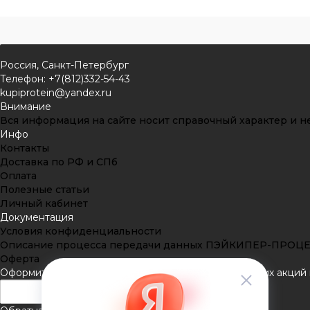
Россия, Санкт-Петербург
Телефон: +7(812)332-54-43
kupiprotein@yandex.ru
Внимание
Вся информация на сайте носит справочный характер и не
Инфо
Контакты
Доставка по РФ и СПб
Оплата
Полезные статьи
Личный кабинет
Документация
Условия конфиденциальности
Описание процесса передачи данных ПЭЙКИПЕР-ПРОЦ
Оферта
Оформить подписку
Подпишитесь на рассылку наших акций и