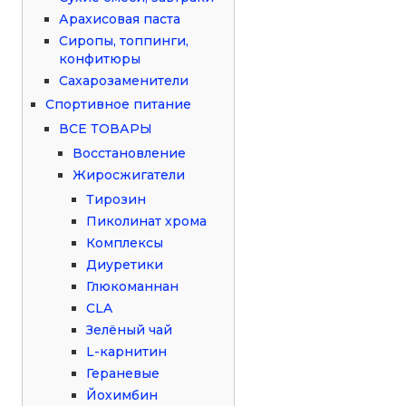
Арахисовая паста
Сиропы, топпинги,
конфитюры
Сахарозаменители
Спортивное питание
ВСЕ ТОВАРЫ
Восстановление
Жиросжигатели
Тирозин
Пиколинат хрома
Комплексы
Диуретики
Глюкоманнан
CLA
Зелёный чай
L-карнитин
Гераневые
Йохимбин