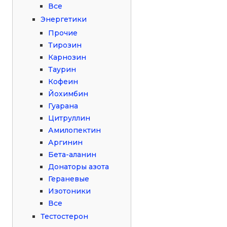
Все
Энергетики
Прочие
Тирозин
Карнозин
Таурин
Кофеин
Йохимбин
Гуарана
Цитруллин
Амилопектин
Аргинин
Бета-аланин
Донаторы азота
Гераневые
Изотоники
Все
Тестостерон