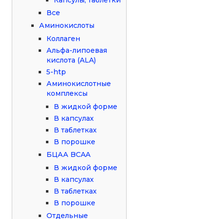
Все
Аминокислоты
Коллаген
Альфа-липоевая
кислота (ALA)
5-htp
Аминокислотные
комплексы
В жидкой форме
В капсулах
В таблетках
В порошке
БЦАА BCAA
В жидкой форме
В капсулах
В таблетках
В порошке
Отдельные