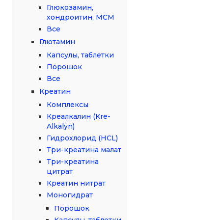
Глюкозамин,
хондроитин, МСМ
Все
Глютамин
Капсулы, таблетки
Порошок
Все
Креатин
Комплексы
Креалкалин (Kre-
Alkalyn)
Гидрохлорид (HCL)
Три-креатина малат
Три-креатина
цитрат
Креатин нитрат
Моногидрат
Порошок
Капсулы, таблетки