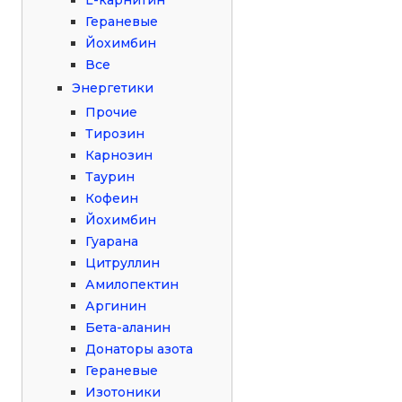
Гераневые
Йохимбин
Все
Энергетики
Прочие
Тирозин
Карнозин
Таурин
Кофеин
Йохимбин
Гуарана
Цитруллин
Амилопектин
Аргинин
Бета-аланин
Донаторы азота
Гераневые
Изотоники