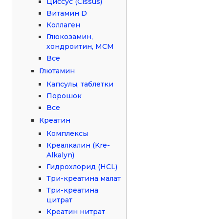
Циссус (Cissus)
Витамин D
Коллаген
Глюкозамин,
хондроитин, МСМ
Все
Глютамин
Капсулы, таблетки
Порошок
Все
Креатин
Комплексы
Креалкалин (Kre-
Alkalyn)
Гидрохлорид (HCL)
Три-креатина малат
Три-креатина
цитрат
Креатин нитрат