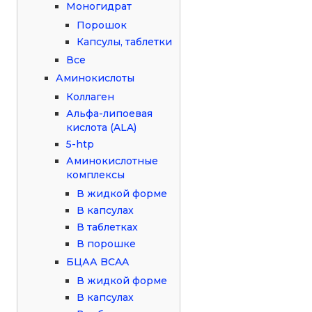
Моногидрат
Порошок
Капсулы, таблетки
Все
Аминокислоты
Коллаген
Альфа-липоевая
кислота (ALA)
5-htp
Аминокислотные
комплексы
В жидкой форме
В капсулах
В таблетках
В порошке
БЦАА BCAA
В жидкой форме
В капсулах