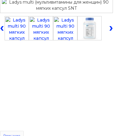
‹
›
Описание