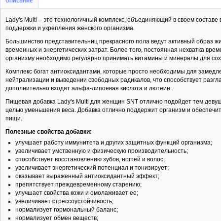
Lady's Multi – это технологичный комплекс, объединяющий в своем состав
поддержки и укрепления женского организма.
Большинство представительниц прекрасного пола ведут активный образ жиз
временных и энергетических затрат. Более того, постоянная нехватка вре
организму необходимо регулярно принимать витамины и минералы для сох
Комплекс богат антиоксидантами, которые просто необходимы для замедле
нейтрализации и выведении свободных радикалов, что способствует разгл
дополнительно входят альфа-липоевая кислота и лютеин.
Пищевая добавка Lady's Multi для женщин SNT отлично подойдет тем деву
целью уменьшения веса. Добавка отлично поддержит организм и обеспечи
пищи.
Полезные свойства добавки:
улучшает работу иммунитета и других защитных функций организма;
увеличивает умственную и физическую производительность;
способствует восстановлению зубов, ногтей и волос;
увеличивает энергетический потенциал и тонизирует;
оказывает выраженный антиоксидантный эффект;
препятствует преждевременному старению;
улучшает свойства кожи и омолаживает ее;
увеличивает стрессоустойчивость;
нормализует гормональный баланс;
нормализует обмен веществ;