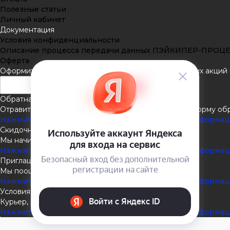
Полезные статьи
Личный кабинет
Документация
Условия конфиденциальности
Описание процесса передачи данных ПЭЙКИПЕР-ПРОЦ
Оферта
Оформить подписку
Подпишитесь на рассылку наших акций и
Обратная связь
Отравить нам сообщение или задать вопрос через форму об
Нажмите здесь для получения дополнительной информа
Скидочная система
Мы начисляем кэшбэк с покупок
Нажмите здесь для получения дополнительной информа
Приглашаем к партнёрству
Мы поощеряем наших партнёров
Нажмите здесь для получения дополнительной информа
Условия доставки
Курьер, пункты выдачи, Почта России
Нажмите здесь для получения дополнительной информа