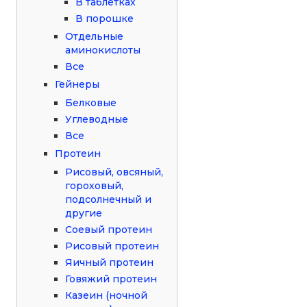
В таблетках
В порошке
Отдельные
аминокислоты
Все
Гейнеры
Белковые
Углеводные
Все
Протеин
Рисовый, овсяный,
гороховый,
подсолнечный и
другие
Соевый протеин
Рисовый протеин
Яичный протеин
Говяжий протеин
Казеин (ночной