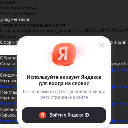
Оплата
Полезные статьи
Личный кабинет
Документация
Условия конфиденциальности
Описание процесса передачи данных ПЭЙКИПЕР-ПРОЦ
Оферта
Оформить подписку
Подпишитесь на рассылку наших акций и
Обратная связь
Отравить нам сообщение или задать вопрос через форму об
Нажмите здесь для получения дополнительной информа
Скидочная система
Мы начисляем кэшбэк с покупок
Нажмите здесь для получения дополнительной информа
Приглашаем к партнёрству
Мы поощеряем наших партнёров
Нажмите здесь для получения дополнительной информа
Условия доставки
Курьер, пункты выдачи, Почта России
Нажмите здесь для получения дополнительной информа