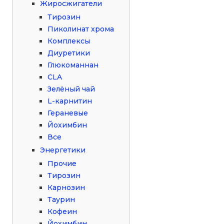
Жиросжигатели
Тирозин
Пиколинат хрома
Комплексы
Диуретики
Глюкоманнан
CLA
Зелёный чай
L-карнитин
Гераневые
Йохимбин
Все
Энергетики
Прочие
Тирозин
Карнозин
Таурин
Кофеин
Йохимбин