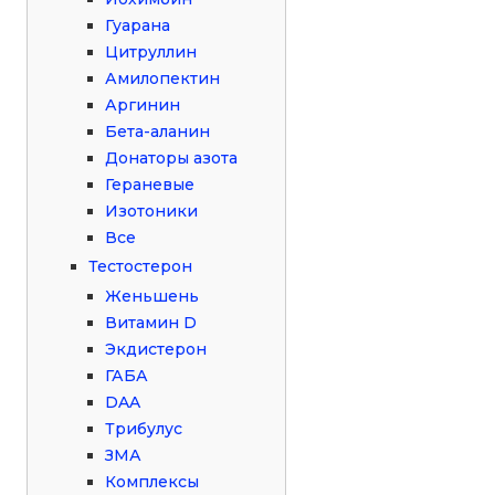
Гуарана
Цитруллин
Амилопектин
Аргинин
Бета-аланин
Донаторы азота
Гераневые
Изотоники
Все
Тестостерон
Женьшень
Витамин D
Экдистерон
ГАБА
DAA
Трибулус
ЗМА
Комплексы