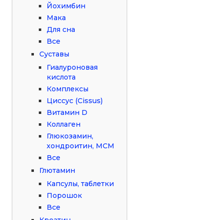
Йохимбин
Мака
Для сна
Все
Суставы
Гиалуроновая
кислота
Комплексы
Циссус (Cissus)
Витамин D
Коллаген
Глюкозамин,
хондроитин, МСМ
Все
Глютамин
Капсулы, таблетки
Порошок
Все
Креатин