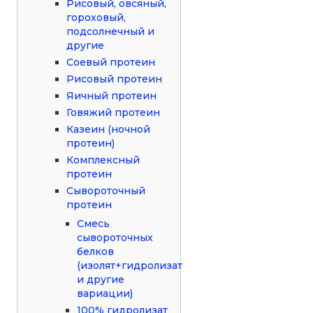
Рисовый, овсяный,
гороховый,
подсолнечный и
другие
Соевый протеин
Рисовый протеин
Яичный протеин
Говяжий протеин
Казеин (ночной
протеин)
Комплексный
протеин
Сывороточный
протеин
Смесь
сывороточных
белков
(изолят+гидролизат
и другие
вариации)
100% гидролизат