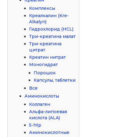
Комплексы
Креалкалин (Kre-
Alkalyn)
Гидрохлорид (HCL)
Три-креатина малат
Три-креатина
цитрат
Креатин нитрат
Моногидрат
Порошок
Капсулы, таблетки
Все
Аминокислоты
Коллаген
Альфа-липоевая
кислота (ALA)
5-htp
Аминокислотные