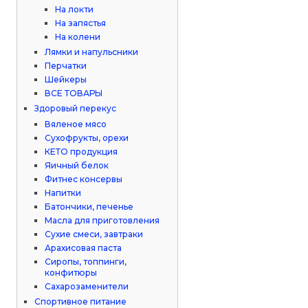
На локти
На запястья
На колени
Лямки и напульсники
Перчатки
Шейкеры
ВСЕ ТОВАРЫ
Здоровый перекус
Вяленое мясо
Сухофрукты, орехи
КЕТО продукция
Яичный белок
Фитнес консервы
Напитки
Батончики, печенье
Масла для приготовления
Сухие смеси, завтраки
Арахисовая паста
Сиропы, топпинги,
конфитюры
Сахарозаменители
Спортивное питание