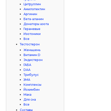
Цитруллин
Амилопектин
Аргинин
Бета-аланин
Донаторы азота
Гераневые
Изотоники
Все
Тестостерон
Женьшень
Витамин D
Экдистерон
ГАБА
DAA
Трибулус
ЗМА
Комплексы
Йохимбин
Мака
Для сна
Все
Суставы