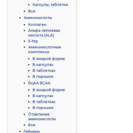
Капсулы, таблетки
Все
Аминокислоты
Коллаген
Альфа-липоевая
кислота (ALA)
5-htp
Аминокислотные
комплексы
В жидкой форме
В капсулах
В таблетках
В порошке
БЦАА BCAA
В жидкой форме
В капсулах
В таблетках
В порошке
Отдельные
аминокислоты
Все
Гейнеры