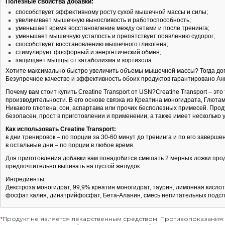
Полезные свойства добавки:
способствует эффективному росту сухой мышечной массы и силы;
увеличивает мышечную выносливость и работоспособность;
уменьшает время восстановление между сетами и после тренинга;
уменьшает мышечную усталость и препятствует появлению судорог;
способствует восстановлению мышечного гликогена;
стимулирует фосфорный и энергетический обмен;
защищает мышцы от катаболизма и кортизола.
Хотите максимально быстро увеличить объемы мышечной массы? Тогда до
Безупречное качество и эффективность обоих продуктов гарантировано Анг
Почему вам стоит купить Creatine Transport от USN?Creatine Transport – 
производительности. В его основе связка из Креатина моногидрата, Глюта
Никакого глютена, сои, аспартама или прочих бесполезных примесей. Прод
безопасен, прост в приготовлении и применении, а также имеет несколько
Как использовать Creatine Transport:
в дни тренировок – по порции за 30-60 минут до тренинга и по его заверше
в остальные дни – по порции в любое время.
Для приготовления добавки вам понадобится смешать 2 мерных ложки проду
предпочтительно выпивать на пустой желудок.
Ингредиенты:
Декстроза моногидрат, 99,9% креатин моногидрат, таурин, лимонная кислот
фосфат калия, динатрийфосфат, Бета-Аланин, смесь непитательных подсла
*
Продукт не является лекарственным средством. Противопоказания: