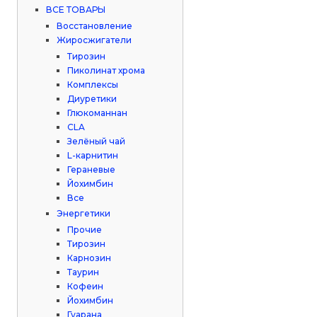
ВСЕ ТОВАРЫ
Восстановление
Жиросжигатели
Тирозин
Пиколинат хрома
Комплексы
Диуретики
Глюкоманнан
CLA
Зелёный чай
L-карнитин
Гераневые
Йохимбин
Все
Энергетики
Прочие
Тирозин
Карнозин
Таурин
Кофеин
Йохимбин
Гуарана