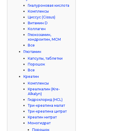
Гиалуроновая кислота
Комплексы
Циссус (Cissus)
Витамин D
Коллаген
Глюкозамин,
хондроитин, МСМ
Все
Глютамин
Капсулы, таблетки
Порошок
Все
Креатин
Комплексы
Креалкалин (Kre-
Alkalyn)
Гидрохлорид (HCL)
Три-креатина малат
Три-креатина цитрат
Креатин нитрат
Моногидрат
Порошок