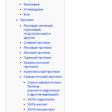
Белковые
Углеводные
Все
Протеин
Рисовый, овсяный,
гороховый,
подсолнечный и
другие
Соевый протеин
Рисовый протеин
Яичный протеин
Говяжий протеин
Казеин (ночной
протеин)
Комплексный протеин
Сывороточный протеин
Смесь сывороточных
белков
(изолят+гидролизат
и другие вариации)
100% гидролизат
100% изолят
100% концентрат