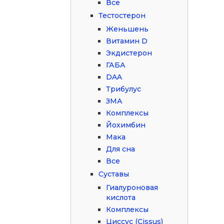
Все
Тестостерон
Женьшень
Витамин D
Экдистерон
ГАБА
DAA
Трибулус
ЗМА
Комплексы
Йохимбин
Мака
Для сна
Все
Суставы
Гиалуроновая
кислота
Комплексы
Циссус (Cissus)