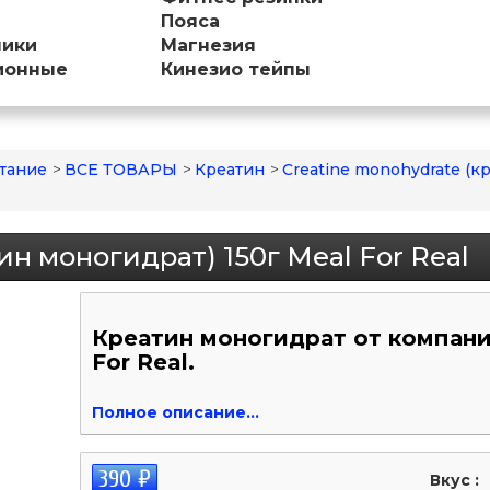
Пояса
ники
Магнезия
ионные
Кинезио тейпы
тание
>
ВСЕ ТОВАРЫ
>
Креатин
>
Creatine monohydrate (к
ин моногидрат) 150г Meal For Real
Креатин моногидрат от компани
For Real.
Полное описание...
390 ₽
Вкус :