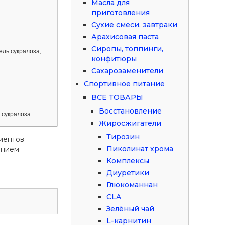
Масла для
приготовления
Сухие смеси, завтраки
Арахисовая паста
Сиропы, топпинги,
ель сукралоза,
конфитюры
Сахарозаменители
Спортивное питание
ВСЕ ТОВАРЫ
Восстановление
 сукралоза
Жиросжигатели
Тирозин
иентов
Пиколинат хрома
ением
Комплексы
Диуретики
Глюкоманнан
CLA
Зелёный чай
L-карнитин