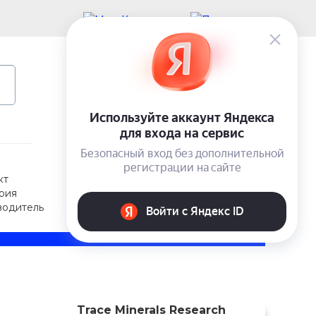
Учетная запись
Вход
0 ₽
кт
рия
водитель
Trace Minerals Research