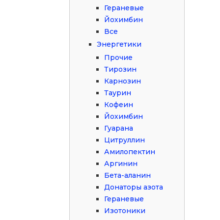
Гераневые
Йохимбин
Все
Энергетики
Прочие
Тирозин
Карнозин
Таурин
Кофеин
Йохимбин
Гуарана
Цитруллин
Амилопектин
Аргинин
Бета-аланин
Донаторы азота
Гераневые
Изотоники