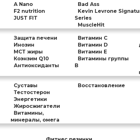
A Nano
Bad Ass
F2 nutrition
Kevin Levrone Signatu
JUST FIT
Series
MuscleHit
Защита печени
Витамин С
Инозин
Витамин D
МСТ жиры
Витамин Е
Коэнзим Q10
Витамины группы
Антиоксиданты
B
Суставы
Восстановление
Тестостерон
Энергетики
Жиросжигатели
Витамины,
минералы, омега
Фитнес резинки