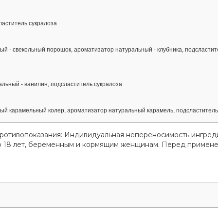
ластитель сукралоза
й - свекольный порошок, ароматизатор натуральный - клубника, подсластит
льный - ванилин, подсластитель сукралоза
ый карамельный колер, ароматизатор натуральный карамель, подсластитель
Противопоказания: Индивидуальная непереносимость ингред
до 18 лет, беременным и кормящим женщинам. Перед примен