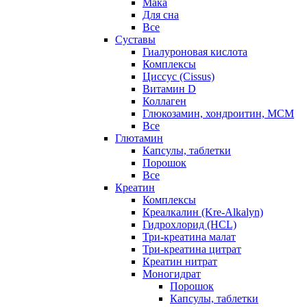
Мака
Для сна
Все
Суставы
Гиалуроновая кислота
Комплексы
Циссус (Cissus)
Витамин D
Коллаген
Глюкозамин, хондроитин, МСМ
Все
Глютамин
Капсулы, таблетки
Порошок
Все
Креатин
Комплексы
Креалкалин (Kre-Alkalyn)
Гидрохлорид (HCL)
Три-креатина малат
Три-креатина цитрат
Креатин нитрат
Моногидрат
Порошок
Капсулы, таблетки