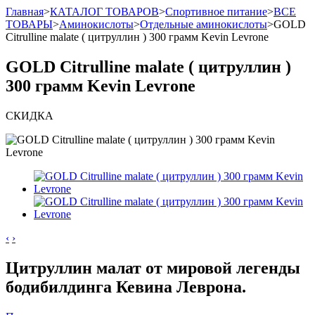
Главная
>
КАТАЛОГ ТОВАРОВ
>
Спортивное питание
>
ВСЕ
ТОВАРЫ
>
Аминокислоты
>
Отдельные аминокислоты
>
GOLD
Citrulline malate ( цитруллин ) 300 грамм Kevin Levrone
GOLD Citrulline malate ( цитруллин )
300 грамм Kevin Levrone
СКИДКА
‹
›
Цитруллин малат от мировой легенды
бодибилдинга Кевина Леврона.