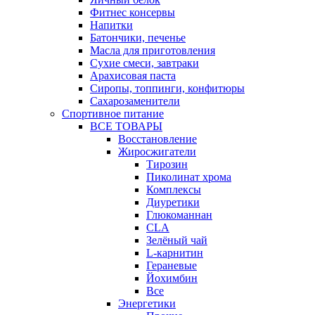
Фитнес консервы
Напитки
Батончики, печенье
Масла для приготовления
Сухие смеси, завтраки
Арахисовая паста
Сиропы, топпинги, конфитюры
Сахарозаменители
Спортивное питание
ВСЕ ТОВАРЫ
Восстановление
Жиросжигатели
Тирозин
Пиколинат хрома
Комплексы
Диуретики
Глюкоманнан
CLA
Зелёный чай
L-карнитин
Гераневые
Йохимбин
Все
Энергетики