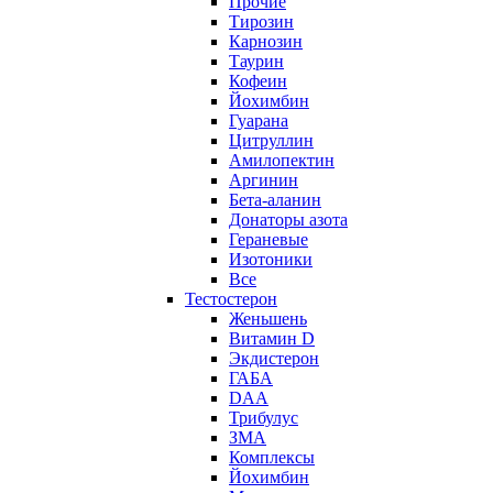
Прочие
Тирозин
Карнозин
Таурин
Кофеин
Йохимбин
Гуарана
Цитруллин
Амилопектин
Аргинин
Бета-аланин
Донаторы азота
Гераневые
Изотоники
Все
Тестостерон
Женьшень
Витамин D
Экдистерон
ГАБА
DAA
Трибулус
ЗМА
Комплексы
Йохимбин