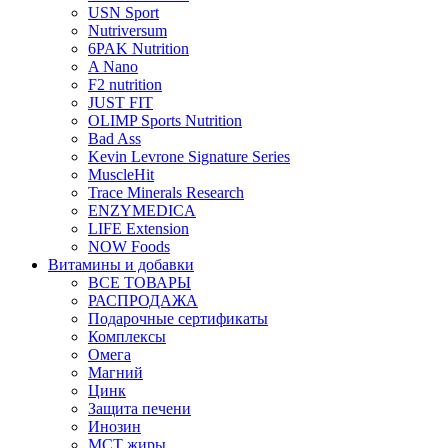
USN Sport
Nutriversum
6PAK Nutrition
A Nano
F2 nutrition
JUST FIT
OLIMP Sports Nutrition
Bad Ass
Kevin Levrone Signature Series
MuscleHit
Trace Minerals Research
ENZYMEDICA
LIFE Extension
NOW Foods
Витамины и добавки
ВСЕ ТОВАРЫ
РАСПРОДАЖА
Подарочные сертификаты
Комплексы
Омега
Магний
Цинк
Защита печени
Инозин
МСТ жиры