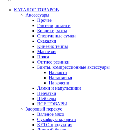
КАТАЛОГ ТОВАРОВ
Аксессуары
Прочее
Гантели, штанги
Коврики, маты
Спортивные сумки
Скакалки
Кинезио тейпы
Магнезия
Пояса
Фитнес резинки
Бинты, компрессионные аксессуары
На локти
На запястья
На колени
Лямки и напульсники
Перчатки
Шейкеры
ВСЕ ТОВАРЫ
Здоровый перекус
Вяленое мясо
Сухофрукты, орехи
КЕТО продукция
Яичный белок