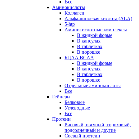
Все
Аминокислоты
Коллаген
Альфа-липоевая кислота (ALA)
5-htp
Аминокислотные комплексы
В жидкой форме
В капсулах
В таблетках
В порошке
БЦАА BCAA
В жидкой форме
В капсулах
В таблетках
В порошке
Отдельные аминокислоты
Все
Гейнеры
Белковые
Углеводные
Все
Протеин
Рисовый, овсяный, гороховый,
подсолнечный и другие
Соевый протеин