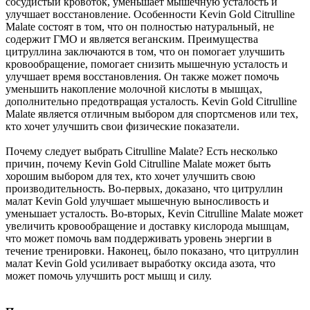
сосудистый кровоток, уменьшает мышечную усталость и
улучшает восстановление. Особенности Kevin Gold Citrulline
Malate состоят в том, что он полностью натуральный, не
содержит ГМО и является веганским. Преимущества
цитруллина заключаются в том, что он помогает улучшить
кровообращение, помогает снизить мышечную усталость и
улучшает время восстановления. Он также может помочь
уменьшить накопление молочной кислоты в мышцах,
дополнительно предотвращая усталость. Kevin Gold Citrulline
Malate является отличным выбором для спортсменов или тех,
кто хочет улучшить свои физические показатели.
Почему следует выбрать Citrulline Malate? Есть несколько
причин, почему Kevin Gold Citrulline Malate может быть
хорошим выбором для тех, кто хочет улучшить свою
производительность. Во-первых, доказано, что цитруллин
малат Kevin Gold улучшает мышечную выносливость и
уменьшает усталость. Во-вторых, Kevin Citrulline Malate может
увеличить кровообращение и доставку кислорода мышцам,
что может помочь вам поддерживать уровень энергии в
течение тренировки. Наконец, было показано, что цитруллин
малат Kevin Gold усиливает выработку оксида азота, что
может помочь улучшить рост мышц и силу.