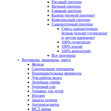
Рисовый протеин
Яичный протеин
Говяжий протеин
Казеин (ночной протеин)
Комплексный протеин
Сывороточный протеин
Смесь сывороточных
белков (изолят+гидролизат
и другие вариации)
100% гидролизат
100% изолят
100% концентрат
Все протеины
Витамины, минералы, омега
Железо
Специальные препараты
Пищеварительные ферменты
Для работы мозга
Лечебные грибы
Здоровый сон
Добавки для детей
Инозин
Защита печени
Антиоксиданты
МСТ жиры