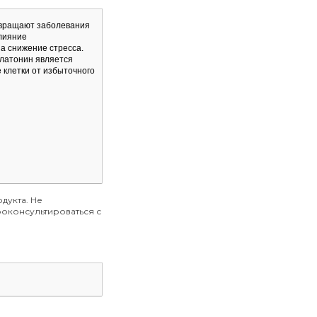
твращают заболевания
влияние
на снижение стресса.
елатонин является
 клетки от избыточного
дукта. Не
оконсультироваться с