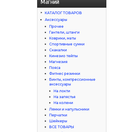
Магний
КАТАЛОГ ТОВАРОВ
Аксессуары
Прочее
Гантели, штанги
Коврики, маты
Спортивные сумки
Скакалки
Кинезио тейпы
Магнезия
Пояса
Фитнес резинки
Бинты, компрессионные
аксессуары
На локти
На запястья
На колени
Лямки и напульсники
Перчатки
Шейкеры
ВСЕ ТОВАРЫ