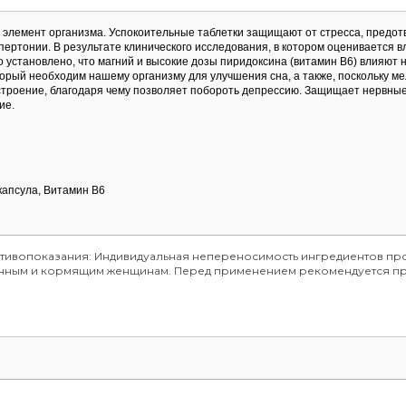
 элемент организма. Успокоительные таблетки защищают от стресса, предо
пертонии. В результате клинического исследования, в котором оценивается 
 установлено, что магний и высокие дозы пиридоксина (витамин B6) влияют 
торый необходим нашему организму для улучшения сна, а также, поскольку м
строение, благодаря чему позволяет побороть депрессию. Защищает нервные
ие.
капсула, Витамин В6
отивопоказания: Индивидуальная непереносимость ингредиентов про
менным и кормящим женщинам. Перед применением рекомендуется пр