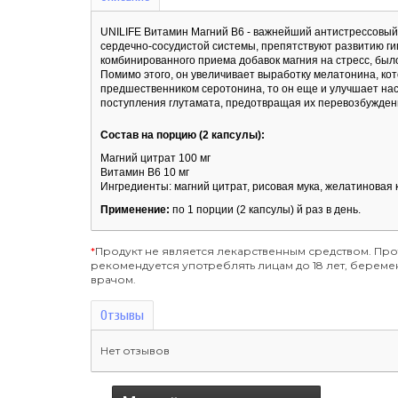
UNILIFE Витамин Магний B6 - важнейший антистрессовый
сердечно-сосудистой системы, препятствуют развитию ги
комбинированного приема добавок магния на стресс, было
Помимо этого, он увеличивает выработку мелатонина, ко
предшественником серотонина, то он еще и улучшает на
поступления глутамата, предотвращая их перевозбужден
Состав на порцию (2 капсулы):
Магний цитрат 100 мг
Витамин В6 10 мг
Ингредиенты: магний цитрат, рисовая мука, желатиновая 
Применение:
по 1 порции (2 капсулы) й раз в день.
*
Продукт не является лекарственным средством. Пр
рекомендуется употреблять лицам до 18 лет, бере
врачом.
Отзывы
Нет отзывов