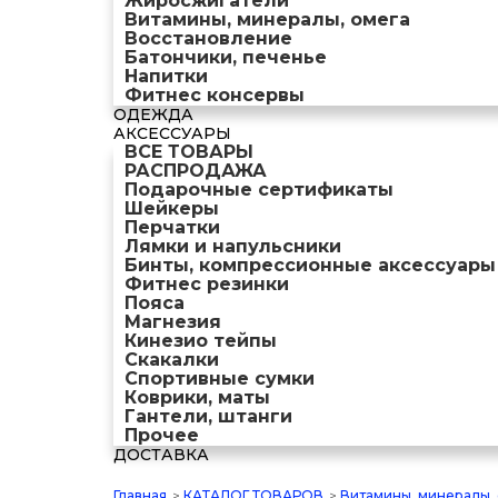
Жиросжигатели
Витамины, минералы, омега
Восстановление
Батончики, печенье
Напитки
Фитнес консервы
ОДЕЖДА
АКСЕССУАРЫ
ВСЕ ТОВАРЫ
РАСПРОДАЖА
Подарочные сертификаты
Шейкеры
Перчатки
Лямки и напульсники
Бинты, компрессионные аксессуары
Фитнес резинки
Пояса
Магнезия
Кинезио тейпы
Скакалки
Спортивные сумки
Коврики, маты
Гантели, штанги
Прочее
ДОСТАВКА
Главная
>
КАТАЛОГ ТОВАРОВ
>
Витамины, минералы,