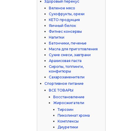
Здоровый перекус
Вяленое мясо
Сухофрукты, орехи
КЕТО продукция
Яичный белок
Фитнес консервы
Напитки
Батончики, печенье
Масла для приготовления
Сухие смеси, завтраки
Арахисовая паста
Сиропы, топпинги,
конфитюры
Сахарозаменители
Спортивное питание
ВСЕ ТОВАРЫ
Восстановление
Жиросжигатели
Тирозин
Пиколинат хрома
Комплексы
Диуретики