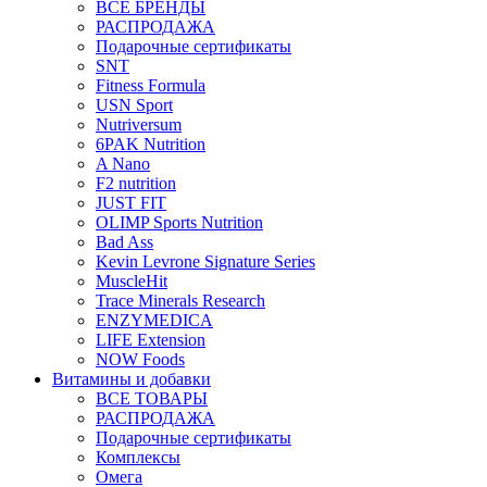
ВСЕ БРЕНДЫ
РАСПРОДАЖА
Подарочные сертификаты
SNT
Fitness Formula
USN Sport
Nutriversum
6PAK Nutrition
A Nano
F2 nutrition
JUST FIT
OLIMP Sports Nutrition
Bad Ass
Kevin Levrone Signature Series
MuscleHit
Trace Minerals Research
ENZYMEDICA
LIFE Extension
NOW Foods
Витамины и добавки
ВСЕ ТОВАРЫ
РАСПРОДАЖА
Подарочные сертификаты
Комплексы
Омега