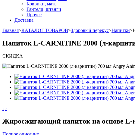
Коврики, маты
Гантели, штанги
Прочее
Доставка
Главная
>
КАТАЛОГ ТОВАРОВ
>
Здоровый перекус
>
Напитки
>
Н
Напиток L-CARNITINE 2000 (л-карнитин
СКИДКА
‹
›
Жиросжигающий напиток на основе L-к
Полное описание...