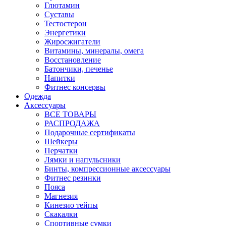
Глютамин
Суставы
Тестостерон
Энергетики
Жиросжигатели
Витамины, минералы, омега
Восстановление
Батончики, печенье
Напитки
Фитнес консервы
Одежда
Аксессуары
ВСЕ ТОВАРЫ
РАСПРОДАЖА
Подарочные сертификаты
Шейкеры
Перчатки
Лямки и напульсники
Бинты, компрессионные аксессуары
Фитнес резинки
Пояса
Магнезия
Кинезио тейпы
Скакалки
Спортивные сумки