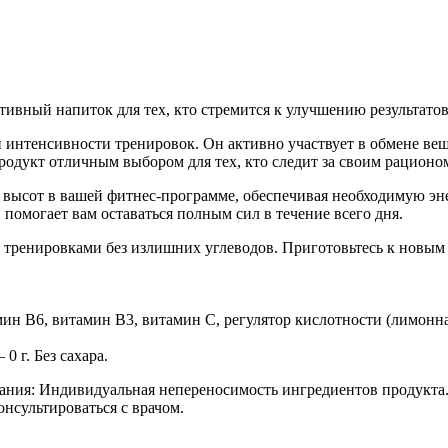
ный напиток для тех, кто стремится к улучшению результатов 
интенсивности тренировок. Он активно участвует в обмене вещ
родукт отличным выбором для тех, кто следит за своим рационом
высот в вашей фитнес-программе, обеспечивая необходимую э
помогает вам оставаться полным сил в течение всего дня.
я тренировками без излишних углеводов. Приготовьтесь к новы
мин В6, витамин В3, витамин С, регулятор кислотности (лимонн
0 г. Без сахара.
ания: Индивидуальная непереносимость ингредиентов продукта. 
сультироваться с врачом.