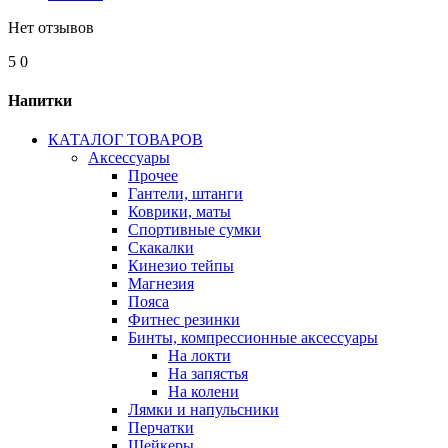
Нет отзывов
5
0
Напитки
КАТАЛОГ ТОВАРОВ
Аксессуары
Прочее
Гантели, штанги
Коврики, маты
Спортивные сумки
Скакалки
Кинезио тейпы
Магнезия
Пояса
Фитнес резинки
Бинты, компрессионные аксессуары
На локти
На запястья
На колени
Лямки и напульсники
Перчатки
Шейкеры