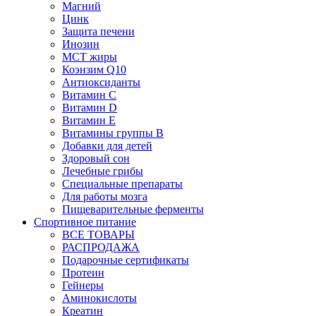
Магний
Цинк
Защита печени
Инозин
МСТ жиры
Коэнзим Q10
Антиоксиданты
Витамин С
Витамин D
Витамин Е
Витамины группы B
Добавки для детей
Здоровый сон
Лечебные грибы
Специальные препараты
Для работы мозга
Пищеварительные ферменты
Спортивное питание
ВСЕ ТОВАРЫ
РАСПРОДАЖА
Подарочные сертификаты
Протеин
Гейнеры
Аминокислоты
Креатин