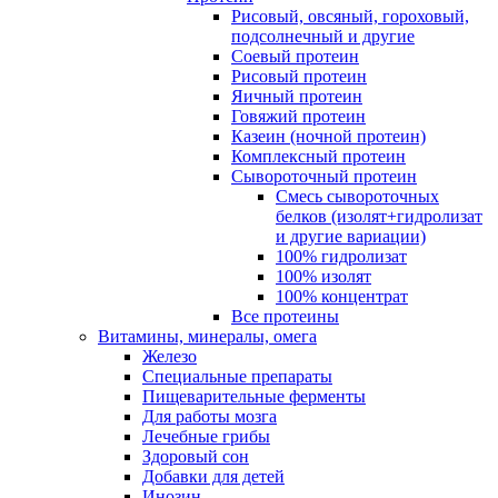
Рисовый, овсяный, гороховый,
подсолнечный и другие
Соевый протеин
Рисовый протеин
Яичный протеин
Говяжий протеин
Казеин (ночной протеин)
Комплексный протеин
Сывороточный протеин
Смесь сывороточных
белков (изолят+гидролизат
и другие вариации)
100% гидролизат
100% изолят
100% концентрат
Все протеины
Витамины, минералы, омега
Железо
Специальные препараты
Пищеварительные ферменты
Для работы мозга
Лечебные грибы
Здоровый сон
Добавки для детей
Инозин