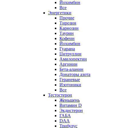
Йохимбин
Все
Энергетики
Прочие
Тирозин
Карнозин
Таурин
Кофеин
Йохимбин
Гуарана
Цитруллин
Амилопектин
Аргинин
Бета-аланин
Донаторы азота
Гераневые
Изотоники
Все
Тестостерон
Женьшень
Витамин D
Экдистерон
ГАБА
DAA
Трибулус