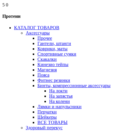
5
0
Протеин
КАТАЛОГ ТОВАРОВ
Аксессуары
Прочее
Гантели, штанги
Коврики, маты
Спортивные сумки
Скакалки
Кинезио тейпы
Магнезия
Пояса
Фитнес резинки
Бинты, компрессионные аксессуары
На локти
На запястья
На колени
Лямки и напульсники
Перчатки
Шейкеры
ВСЕ ТОВАРЫ
Здоровый перекус