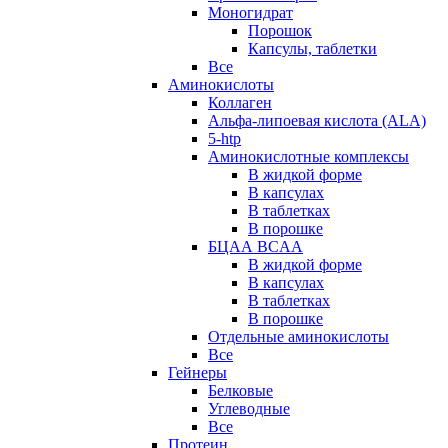
Моногидрат
Порошок
Капсулы, таблетки
Все
Аминокислоты
Коллаген
Альфа-липоевая кислота (ALA)
5-htp
Аминокислотные комплексы
В жидкой форме
В капсулах
В таблетках
В порошке
БЦАА BCAA
В жидкой форме
В капсулах
В таблетках
В порошке
Отдельные аминокислоты
Все
Гейнеры
Белковые
Углеводные
Все
Протеин