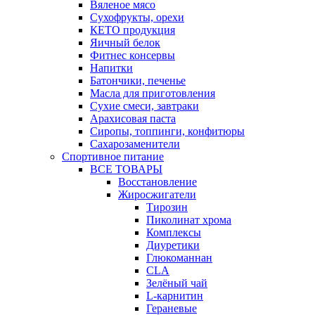
Вяленое мясо
Сухофрукты, орехи
КЕТО продукция
Яичный белок
Фитнес консервы
Напитки
Батончики, печенье
Масла для приготовления
Сухие смеси, завтраки
Арахисовая паста
Сиропы, топпинги, конфитюры
Сахарозаменители
Спортивное питание
ВСЕ ТОВАРЫ
Восстановление
Жиросжигатели
Тирозин
Пиколинат хрома
Комплексы
Диуретики
Глюкоманнан
CLA
Зелёный чай
L-карнитин
Гераневые