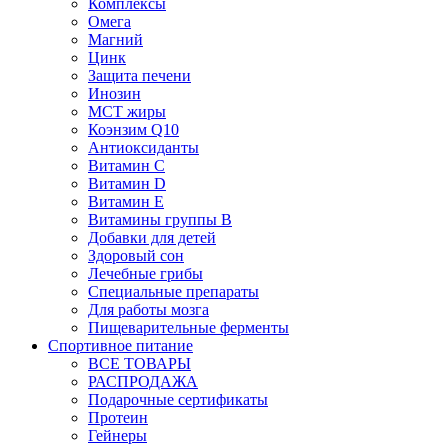
Комплексы
Омега
Магний
Цинк
Защита печени
Инозин
МСТ жиры
Коэнзим Q10
Антиоксиданты
Витамин С
Витамин D
Витамин Е
Витамины группы B
Добавки для детей
Здоровый сон
Лечебные грибы
Специальные препараты
Для работы мозга
Пищеварительные ферменты
Спортивное питание
ВСЕ ТОВАРЫ
РАСПРОДАЖА
Подарочные сертификаты
Протеин
Гейнеры