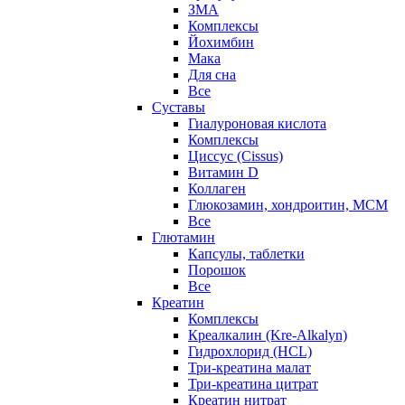
ЗМА
Комплексы
Йохимбин
Мака
Для сна
Все
Суставы
Гиалуроновая кислота
Комплексы
Циссус (Cissus)
Витамин D
Коллаген
Глюкозамин, хондроитин, МСМ
Все
Глютамин
Капсулы, таблетки
Порошок
Все
Креатин
Комплексы
Креалкалин (Kre-Alkalyn)
Гидрохлорид (HCL)
Три-креатина малат
Три-креатина цитрат
Креатин нитрат