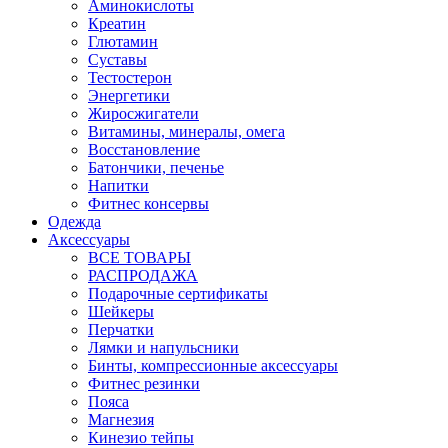
Аминокислоты
Креатин
Глютамин
Суставы
Тестостерон
Энергетики
Жиросжигатели
Витамины, минералы, омега
Восстановление
Батончики, печенье
Напитки
Фитнес консервы
Одежда
Аксессуары
ВСЕ ТОВАРЫ
РАСПРОДАЖА
Подарочные сертификаты
Шейкеры
Перчатки
Лямки и напульсники
Бинты, компрессионные аксессуары
Фитнес резинки
Пояса
Магнезия
Кинезио тейпы