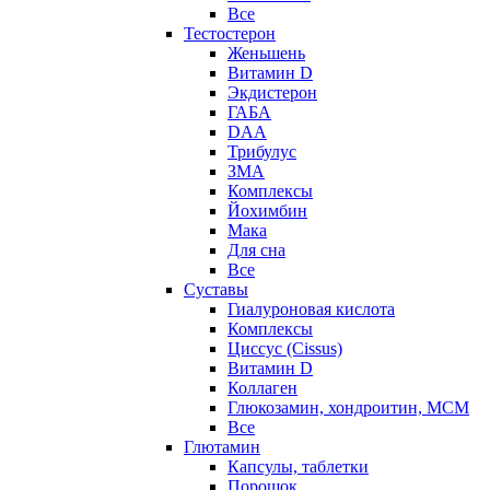
Все
Тестостерон
Женьшень
Витамин D
Экдистерон
ГАБА
DAA
Трибулус
ЗМА
Комплексы
Йохимбин
Мака
Для сна
Все
Суставы
Гиалуроновая кислота
Комплексы
Циссус (Cissus)
Витамин D
Коллаген
Глюкозамин, хондроитин, МСМ
Все
Глютамин
Капсулы, таблетки
Порошок