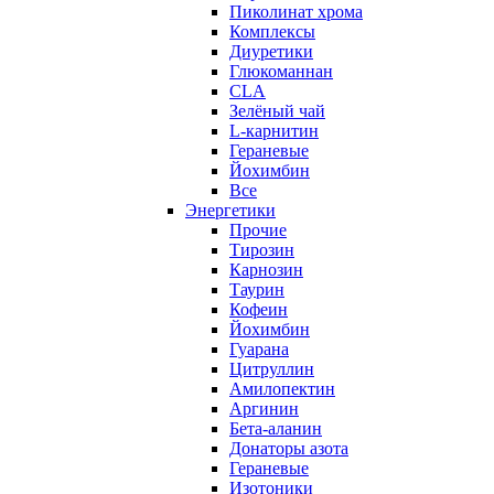
Пиколинат хрома
Комплексы
Диуретики
Глюкоманнан
CLA
Зелёный чай
L-карнитин
Гераневые
Йохимбин
Все
Энергетики
Прочие
Тирозин
Карнозин
Таурин
Кофеин
Йохимбин
Гуарана
Цитруллин
Амилопектин
Аргинин
Бета-аланин
Донаторы азота
Гераневые
Изотоники