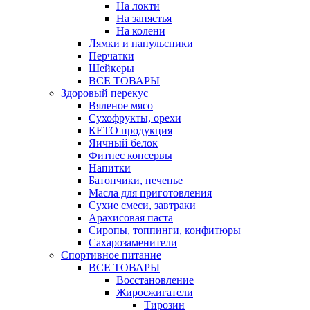
На локти
На запястья
На колени
Лямки и напульсники
Перчатки
Шейкеры
ВСЕ ТОВАРЫ
Здоровый перекус
Вяленое мясо
Сухофрукты, орехи
КЕТО продукция
Яичный белок
Фитнес консервы
Напитки
Батончики, печенье
Масла для приготовления
Сухие смеси, завтраки
Арахисовая паста
Сиропы, топпинги, конфитюры
Сахарозаменители
Спортивное питание
ВСЕ ТОВАРЫ
Восстановление
Жиросжигатели
Тирозин