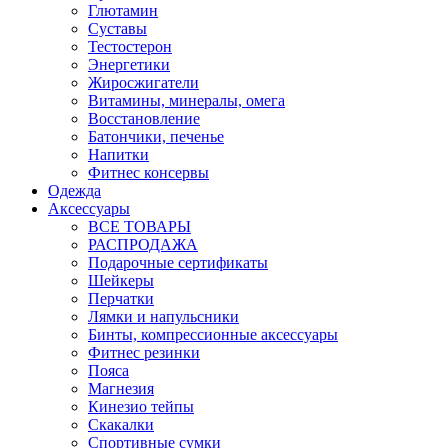
Глютамин
Суставы
Тестостерон
Энергетики
Жиросжигатели
Витамины, минералы, омега
Восстановление
Батончики, печенье
Напитки
Фитнес консервы
Одежда
Аксессуары
ВСЕ ТОВАРЫ
РАСПРОДАЖА
Подарочные сертификаты
Шейкеры
Перчатки
Лямки и напульсники
Бинты, компрессионные аксессуары
Фитнес резинки
Пояса
Магнезия
Кинезио тейпы
Скакалки
Спортивные сумки