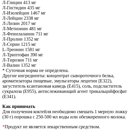
Л-Глицин 413 мг
Л-Гистидин 435 мг
Л-Изолейцин 1467 мг
Л-Лейцин 2338 мг
Л-Лизин 2017 мг
Л-Метионин 481 мг
Л-Фенилаланин 711 мг
Л-Пролин 1352 мг
Л-Серин 1215 мг
L-Треонин 1581 мг
Л-Триптофан 390 мг
Л-Тирозин 711 мг
Л-Валин 1352 мг
* Суточная норма не определена.
Другие ингредиенты: концентрат сывороточного белка,
ароматизаторы пищевые, эмульгаторы лецитин [E322),
загуститель ксантановая камедь (E415), соль, подсластитель
сукралоза (E955), антислеживающий агент трикальцийфосфат
(E341).
Как принимать
Для получения коктейля необходимо смешать 1 мерную ложку
(30 г) порошка с 250-500 мл воды или обезжиренного молока.
*
Продукт не является лекарственным средством.