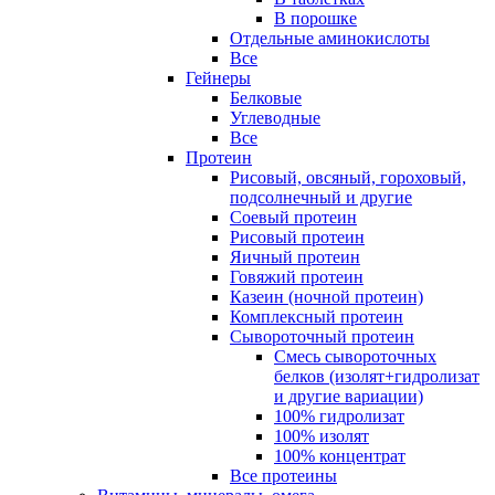
В порошке
Отдельные аминокислоты
Все
Гейнеры
Белковые
Углеводные
Все
Протеин
Рисовый, овсяный, гороховый,
подсолнечный и другие
Соевый протеин
Рисовый протеин
Яичный протеин
Говяжий протеин
Казеин (ночной протеин)
Комплексный протеин
Сывороточный протеин
Смесь сывороточных
белков (изолят+гидролизат
и другие вариации)
100% гидролизат
100% изолят
100% концентрат
Все протеины