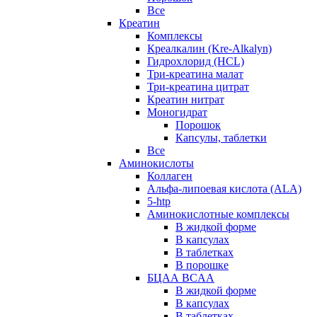
Все
Креатин
Комплексы
Креалкалин (Kre-Alkalyn)
Гидрохлорид (HCL)
Три-креатина малат
Три-креатина цитрат
Креатин нитрат
Моногидрат
Порошок
Капсулы, таблетки
Все
Аминокислоты
Коллаген
Альфа-липоевая кислота (ALA)
5-htp
Аминокислотные комплексы
В жидкой форме
В капсулах
В таблетках
В порошке
БЦАА BCAA
В жидкой форме
В капсулах
В таблетках