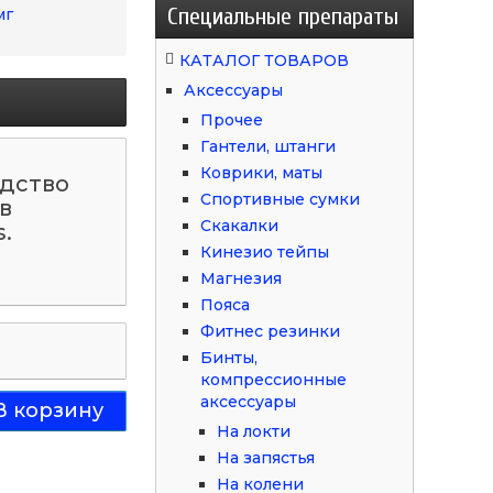
Специальные препараты
мг
КАТАЛОГ ТОВАРОВ
Аксессуары
Прочее
Гантели, штанги
Коврики, маты
едство
Спортивные сумки
в
Скакалки
.
Кинезио тейпы
Магнезия
Пояса
Фитнес резинки
Бинты,
компрессионные
аксессуары
На локти
На запястья
На колени