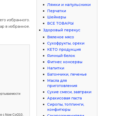
Лямки и напульсники
Перчатки
Шейкеры
его избранного.
ВСЕ ТОВАРЫ
ар в избранное.
Здоровый перекус
Вяленое мясо
Сухофрукты, орехи
КЕТО продукция
Яичный белок
Фитнес консервы
Напитки
Батончики, печенье
Масла для
приготовления
Сухие смеси, завтраки
вертываемости
Арахисовая паста
Сиропы, топпинги,
конфитюры
те с Now CoQ10,
Сахарозаменители