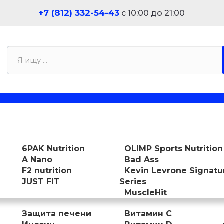
+7 (812) 332-54-43
с 10:00 до 21:00
6PAK Nutrition
OLIMP Sports Nutrition
A Nano
Bad Ass
F2 nutrition
Kevin Levrone Signatu
JUST FIT
Series
MuscleHit
Защита печени
Витамин С