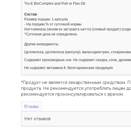
Tru-E BioComplex and Fish or Flax Oil.
Состав
Размер порции: 1 капсула
- На порцию % от суточной нормы
Наттокиназа (энзим из экстракта натто) (соевый продукт) (сод
*Суточная доза не определена.
Другие ингредиенты
Целлюлоза, целлюлоза (капсула), мальтодекстрин, стеариновая
Содержит производные сои. Не содержит сахара, соли, дрожжей
Не содержит витамина К. Вегетарианская продукция.
*
Продукт не является лекарственным средством. 
продукта. Не рекомендуется употреблять лицам 
рекомендуется проконсультироваться с врачом.
Отзывы
Нет отзывов