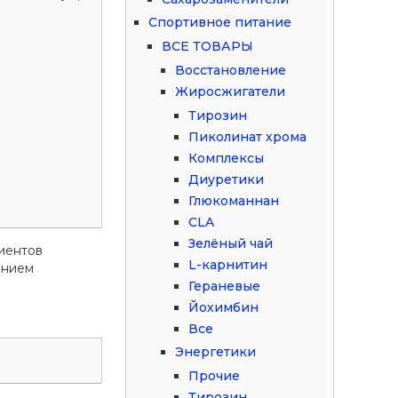
Спортивное питание
ВСЕ ТОВАРЫ
Восстановление
Жиросжигатели
Тирозин
Пиколинат хрома
Комплексы
Диуретики
Глюкоманнан
CLA
Зелёный чай
иентов
L-карнитин
ением
Гераневые
Йохимбин
Все
Энергетики
Прочие
Тирозин