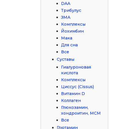
DAA
Трибулус
ЗМА
Комплексы
Йохимбин
Мака
Для сна
Все
Суставы
Гиалуроновая
кислота
Комплексы
Циссус (Cissus)
Витамин D
Коллаген
Глюкозамин,
хондроитин, МСМ
Все
Глютамин