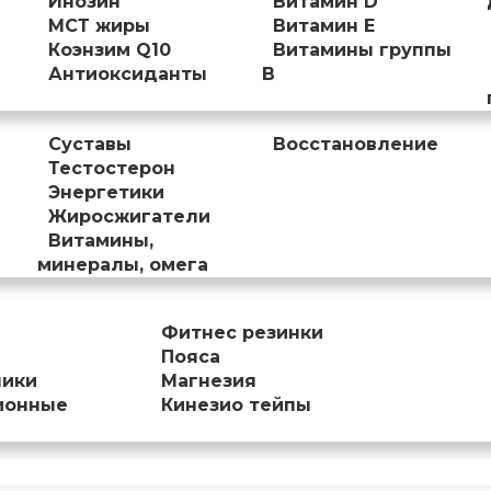
Инозин
Витамин D
МСТ жиры
Витамин Е
Коэнзим Q10
Витамины группы
Антиоксиданты
B
Суставы
Восстановление
Тестостерон
Энергетики
Жиросжигатели
Витамины,
минералы, омега
Фитнес резинки
Пояса
ники
Магнезия
ионные
Кинезио тейпы