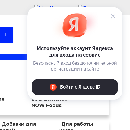
Учетная запись
Вход
0 ₽
Trace Minerals Research
ENZYMEDICA
re
LIFE Extension
NOW Foods
Добавки для
Для работы