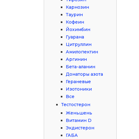
Карнозин
Таурин
Кофеин
Йохимбин
Гуарана
Цитруллин
Амилопектин
Аргинин
Бета-аланин
Донаторы азота
Гераневые
Изотоники
Все
Тестостерон
Женьшень
Витамин D
Экдистерон
ГАБА