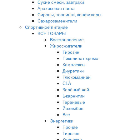
Сухие смеси, завтраки
Арахисовая паста
Сиропы, топпинги, конфитюры
Сахарозаменители
Спортивное питание
ВСЕ ТОВАРЫ
Восстановление
Жиросжигатели
Тирозин
Пиколинат хрома
Комплексы
Диуретики
Глюкоманнан
CLA
Зелёный чай
L-карнитин
Гераневые
Йохимбин
Все
Энергетики
Прочие
Тирозин
Карнозин