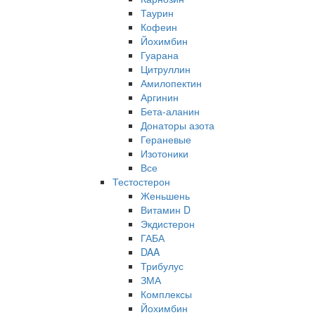
Таурин
Кофеин
Йохимбин
Гуарана
Цитруллин
Амилопектин
Аргинин
Бета-аланин
Донаторы азота
Гераневые
Изотоники
Все
Тестостерон
Женьшень
Витамин D
Экдистерон
ГАБА
DAA
Трибулус
ЗМА
Комплексы
Йохимбин