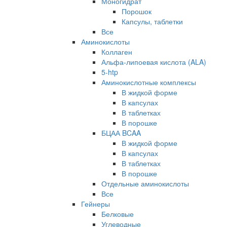
Моногидрат
Порошок
Капсулы, таблетки
Все
Аминокислоты
Коллаген
Альфа-липоевая кислота (ALA)
5-htp
Аминокислотные комплексы
В жидкой форме
В капсулах
В таблетках
В порошке
БЦАА BCAA
В жидкой форме
В капсулах
В таблетках
В порошке
Отдельные аминокислоты
Все
Гейнеры
Белковые
Углеводные