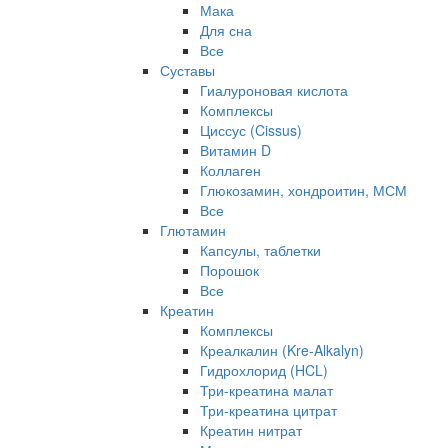
Мака
Для сна
Все
Суставы
Гиалуроновая кислота
Комплексы
Циссус (Cissus)
Витамин D
Коллаген
Глюкозамин, хондроитин, МСМ
Все
Глютамин
Капсулы, таблетки
Порошок
Все
Креатин
Комплексы
Креалкалин (Kre-Alkalyn)
Гидрохлорид (HCL)
Три-креатина малат
Три-креатина цитрат
Креатин нитрат