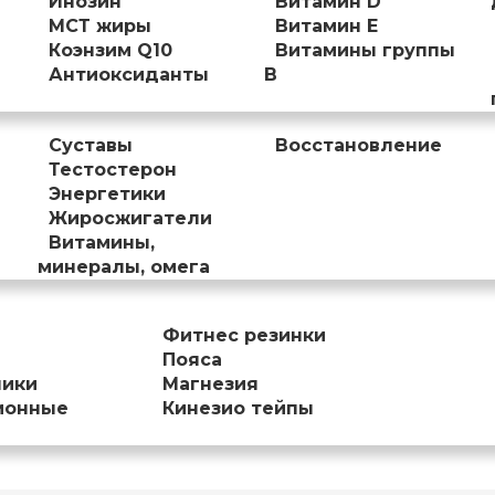
Инозин
Витамин D
МСТ жиры
Витамин Е
Коэнзим Q10
Витамины группы
Антиоксиданты
B
Суставы
Восстановление
Тестостерон
Энергетики
Жиросжигатели
Витамины,
минералы, омега
Фитнес резинки
Пояса
ники
Магнезия
ионные
Кинезио тейпы