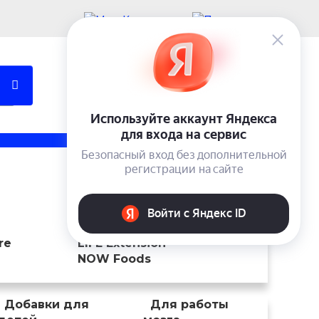
Учетная запись
Вход
0 ₽
Trace Minerals Research
ENZYMEDICA
re
LIFE Extension
NOW Foods
Добавки для
Для работы