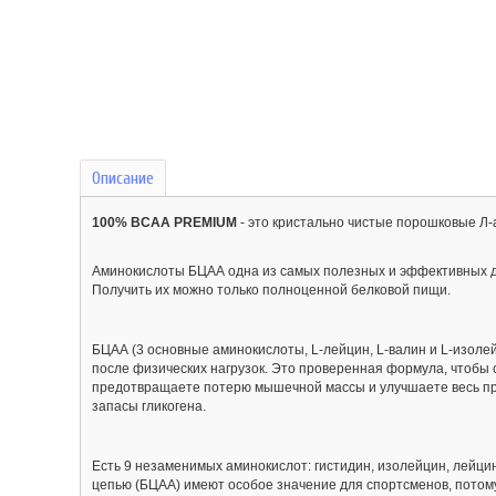
Описание
100% BCAA PREMIUM
- это кристально чистые порошковые Л-
Аминокислоты БЦАА одна из самых полезных и эффективных д
Получить их можно только полноценной белковой пищи.
БЦАА (3 основные аминокислоты, L-лейцин, L-валин и L-изол
после физических нагрузок. Это проверенная формула, чтобы 
предотвращаете потерю мышечной массы и улучшаете весь п
запасы гликогена.
Есть 9 незаменимых аминокислот: гистидин, изолейцин, лейци
цепью (БЦАА) имеют особое значение для спортсменов, потому