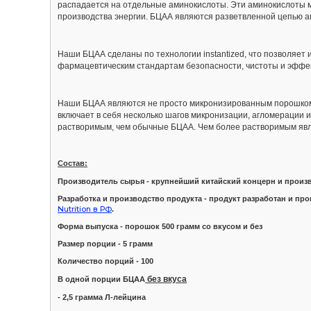
распадается на отдельные аминокислоты. Эти аминокислоты м
производства энергии. БЦАА являются разветвленной цепью а
Наши БЦАА сделаны по технологии instantized, что позволяет 
фармацевтическим стандартам безопасности, чистоты и эффе
Наши БЦАА являются не просто микронизированным порошком. 
включает в себя несколько шагов микронизации, агломерации и
растворимым, чем обычные БЦАА. Чем более растворимым явл
Состав:
Производитель сырья - крупнейший китайский концерн и произ
Разработка и производство продукта - продукт разработан и п
Nutrition в РФ
.
Форма выпуска - порошок 500 грамм со вкусом и без
Размер порции - 5 грамм
Количество порций - 100
без вкуса
В одной порции БЦАА
- 2,5 грамма Л-лейцина