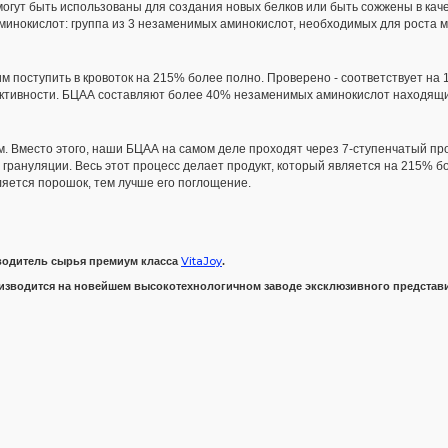
огут быть использованы для создания новых белков или быть сожжены в кач
минокислот: группа из 3 незаменимых аминокислот, необходимых для роста 
им поступить в кровоток на 215% более полно. Проверено - соответствует на
ктивности. БЦАА составляют более 40% незаменимых аминокислот находящи
Вместо этого, наши БЦАА на самом деле проходят через 7-ступенчатый про
 грануляции. Весь этот процесс делает продукт, который является на 215% б
яется порошок, тем лучше его поглощение.
VitaJoy
водитель сырья премиум класса
.
роизводится на новейшем высокотехнологичном заводе эксклюзивного представ