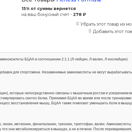
15% от суммы вернется
на ваш бонусный счет -
278 ₽
Убрать этот товар из мо
Добавить этот тов
аминоксилоты БЦАА в соотношении 2:1:1 (Л-лейцин, Л-валин, Л-изолейцин).
обавок для спортсмена. Незаменимые аминокислоты не могут вырабатыватьс
ейцин), которые непосредственно связаны с мышечным ростом и ускорением 
стимулировать синтез белка. Принимая БЦАА во время или после тренировки
роцесс восстановления мышц. БЦАА также помогают уменьшить боли в мышц
н, лизин, метионин, фенилаланин, треонин, триптофан, валин. Аминокислоты
 что они метаболизируються в мышцах, а не в печени. После переваривания,