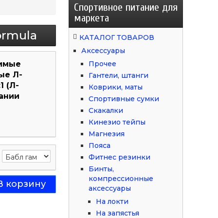
Спортивное питание для
маркета
ormula
КАТАЛОГ ТОВАРОВ
Аксессуары
римые
Прочее
ые Л-
Гантели, штанги
 (Л-
Коврики, маты
пании
Спортивные сумки
Скакалки
Кинезио тейпы
Магнезия
Пояса
Фитнес резинки
Бинты,
компрессионные
аксессуары
На локти
На запястья