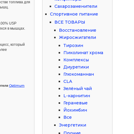
естве топлива для
Сахарозаменители
мышц.
Спортивное питание
ВСЕ ТОВАРЫ
 100% USP
хся в мышцах.
Восстановление
Жиросжигатели
цесс, который
Тирозин
олее
Пиколинат хрома
Комплексы
Диуретики
Глюкоманнан
CLA
Optimum
ителя
Зелёный чай
L-карнитин
Гераневые
Йохимбин
Все
Энергетики
Прочие