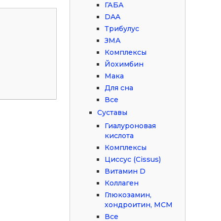
ГАБА
DAA
Трибулус
ЗМА
Комплексы
Йохимбин
Мака
Для сна
Все
Суставы
Гиалуроновая
кислота
Комплексы
Циссус (Cissus)
Витамин D
Коллаген
Глюкозамин,
хондроитин, МСМ
Все