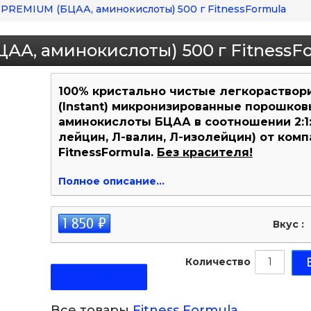
1 PREMIUM (БЦАА, аминокислоты) 500 г FitnessFormula
ЦАА, аминокислоты) 500 г FitnessF
100% кристально чистые легкораство
(Instant) микронизированные порошков
аминокислоты БЦАА в соотношении 2:1:1
лейцин, Л-валин, Л-изолейцин) от ком
FitnessFormula.
Без красителя!
Полное описание...
1 850 ₽
Вкус :
Количество
Подробнее
Все товары
Fitness Formula