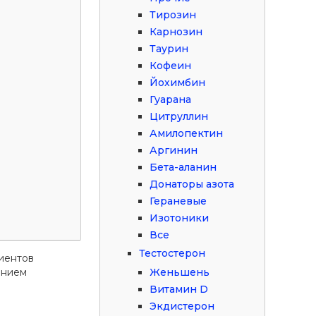
Тирозин
Карнозин
Таурин
Кофеин
Йохимбин
Гуарана
Цитруллин
Амилопектин
Аргинин
Бета-аланин
Донаторы азота
Гераневые
Изотоники
Все
Тестостерон
иентов
ением
Женьшень
Витамин D
Экдистерон