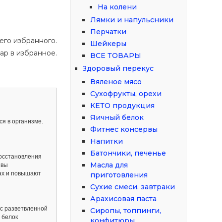
На колени
Лямки и напульсники
Перчатки
его избранного.
Шейкеры
ар в избранное.
ВСЕ ТОВАРЫ
Здоровый перекус
Вяленое мясо
Сухофрукты, орехи
КЕТО продукция
Яичный белок
я в организме.
Фитнес консервы
Напитки
Батончики, печенье
восстановления
Масла для
 вы
ах и повышают
приготовления
Сухие смеси, завтраки
Арахисовая паста
 с разветвленной
Сиропы, топпинги,
 белок
конфитюры