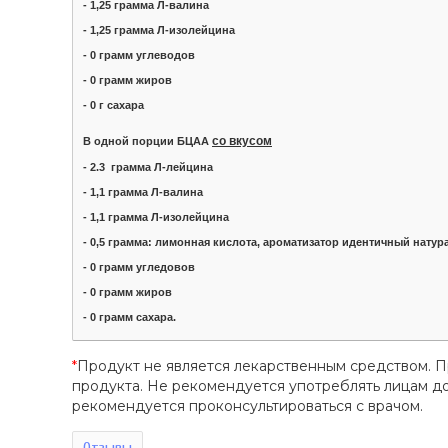
- 1,25 грамма Л-валина
- 1,25 грамма Л-изолейцина
- 0 грамм углеводов
- 0 грамм жиров
- 0 г сахара
со вкусом
В одной порции БЦАА
- 2.3 грамма Л-лейцина
- 1,1 грамма Л-валина
- 1,1 грамма Л-изолейцина
- 0,5 грамма: лимонная кислота, ароматизатор идентичный натур
- 0 грамм угледовов
- 0 грамм жиров
- 0 грамм сахара.
*
Продукт не является лекарственным средством. 
продукта. Не рекомендуется употреблять лицам 
рекомендуется проконсультироваться с врачом.
Отзывы