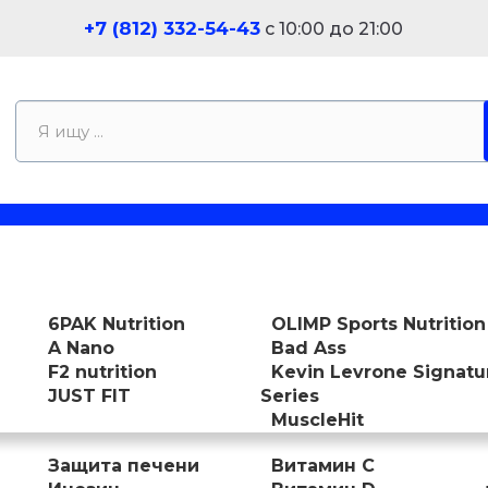
+7 (812) 332-54-43
с 10:00 до 21:00
6PAK Nutrition
OLIMP Sports Nutrition
A Nano
Bad Ass
F2 nutrition
Kevin Levrone Signatu
JUST FIT
Series
MuscleHit
Защита печени
Витамин С