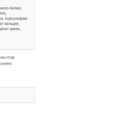
ного белка),
AA),
за, Ацесульфам-
ат кальция,
инат цинка,
иентов
ением