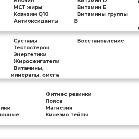
Инозин
Витамин D
МСТ жиры
Витамин Е
Коэнзим Q10
Витамины группы
Антиоксиданты
B
Суставы
Восстановление
Тестостерон
Энергетики
Жиросжигатели
Витамины,
минералы, омега
Фитнес резинки
Пояса
ники
Магнезия
ионные
Кинезио тейпы