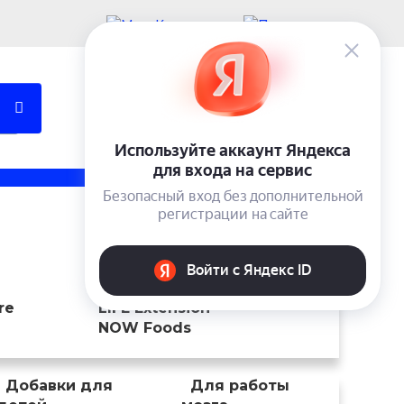
Учетная запись
Вход
0 ₽
Trace Minerals Research
ENZYMEDICA
re
LIFE Extension
NOW Foods
Добавки для
Для работы