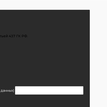
тьей 437 ГК РФ.
 данных)