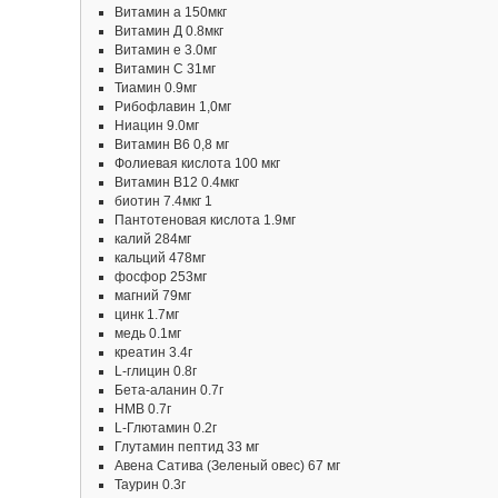
Витамин а 150мкг
Витамин Д 0.8мкг
Витамин е 3.0мг
Витамин C 31мг
Тиамин 0.9мг
Рибофлавин 1,0мг
Ниацин 9.0мг
Витамин В6 0,8 мг
Фолиевая кислота 100 мкг
Витамин В12 0.4мкг
биотин 7.4мкг 1
Пантотеновая кислота 1.9мг
калий 284мг
кальций 478мг
фосфор 253мг
магний 79мг
цинк 1.7мг
медь 0.1мг
креатин 3.4г
L-глицин 0.8г
Бета-аланин 0.7г
HMB 0.7г
L-Глютамин 0.2г
Глутамин пептид 33 мг
Авена Сатива (Зеленый овес) 67 мг
Таурин 0.3г