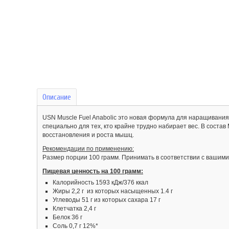
Описание
USN Muscle Fuel Anabolic это новая формула для наращивани
специально для тех, кто крайне трудно набирает вес. В состав
восстановления и роста мышц.
Рекомендации по применению:
Размер порции 100 грамм. Принимать в соответствии с вашим
Пищевая ценность на 100 грамм:
Калорийность 1593 кДж/376 ккал
Жиры 2,2 г из которых насыщенных 1.4 г
Углеводы 51 г из которых сахара 17 г
Клетчатка 2,4 г
Белок 36 г
Соль 0,7 г 12%*