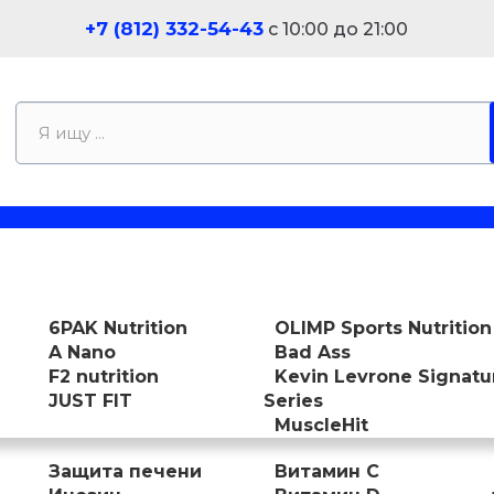
+7 (812) 332-54-43
с 10:00 до 21:00
6PAK Nutrition
OLIMP Sports Nutrition
A Nano
Bad Ass
F2 nutrition
Kevin Levrone Signatu
JUST FIT
Series
MuscleHit
Защита печени
Витамин С