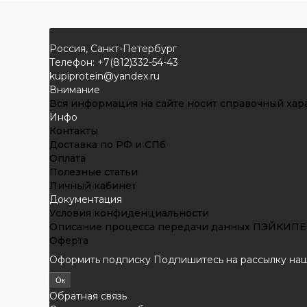
Россия, Санкт-Петербург
Телефон: +7(812)332-54-43
kupiprotein@yandex.ru
Внимание
Вся информация на сайте носит справочный хара
Инфо
Контакты
Доставка по РФ и СПб
Оплата
Полезные статьи
Личный кабинет
Документация
Условия конфиденциальности
Описание процесса передачи данных ПЭЙКИ
Оферта
Оформить подписку
Подпишитесь на рассылку наши
Обратная связь