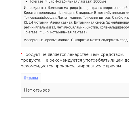
Tolerase ™ L (pH-стабильная лактаза) 1000мкг
Ингредиенты: белковая матрица (концентрат сывороточного бел
Креатин моногидрат, L-глицин, B-гидрокси B-метилбутиновая к
Трикальцийфосфат, Лактат магния, Трикалия цитрат, Стабилиз
К), L-Глютамин, Авена сатива, Витаминная смесь (аскорбинова
ретинилпальмитат, метилкобаламин, биотин, холекальциферол)
Tolerase ™ L (pH-стабильная лактаза)
Аллергены: коровье молоко. Сыворотка может содержать следы 
*
Продукт не является лекарственным средством. 
продукта. Не рекомендуется употреблять лицам 
рекомендуется проконсультироваться с врачом.
Отзывы
Нет отзывов