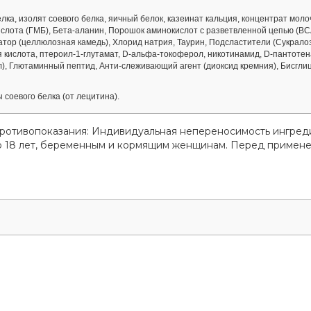
ка, изолят соевого белка, яичный белок, казеинат кальция, концентрат молоч
ислота (ГМБ), Бета-аланин, Порошок аминокислот с разветвленной цепью (BC
атор (целлюлозная камедь), Хлорид натрия, Таурин, Подсластители (Сукрало
я кислота, птероил-1-глутамат, D-альфа-токоферол, никотинамид, D-пантотен
, Глютаминный пептид, Анти-слеживающий агент (диоксид кремния), Бисглиц
соевого белка (от лецитина).
Противопоказания: Индивидуальная непереносимость ингред
до 18 лет, беременным и кормящим женщинам. Перед примен