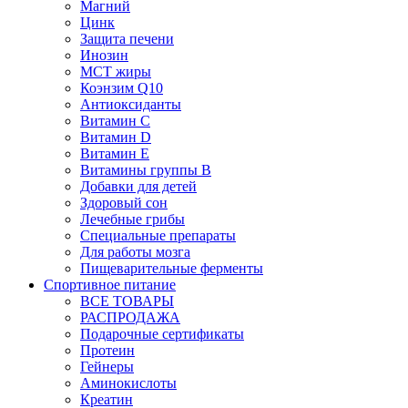
Магний
Цинк
Защита печени
Инозин
МСТ жиры
Коэнзим Q10
Антиоксиданты
Витамин С
Витамин D
Витамин Е
Витамины группы B
Добавки для детей
Здоровый сон
Лечебные грибы
Специальные препараты
Для работы мозга
Пищеварительные ферменты
Спортивное питание
ВСЕ ТОВАРЫ
РАСПРОДАЖА
Подарочные сертификаты
Протеин
Гейнеры
Аминокислоты
Креатин