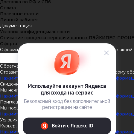
Доставка по РФ и СПб
Оплата
Полезные статьи
Личный кабинет
Документация
Условия конфиденциальности
Описание процесса передачи данных ПЭЙКИПЕР-ПРОЦ
Оферта
Оформить подписку
Подпишитесь на рассылку наших акций и
Обратная связь
Отравить нам сообщение или задать вопрос через форму об
Нажмите здесь для получения дополнительной информа
Скидочная система
Мы начисляем кэшбэк с покупок
Нажмите здесь для получения дополнительной информа
Приглашаем к партнёрству
Мы поощеряем наших партнёров
Нажмите здесь для получения дополнительной информа
Условия доставки
Курьер, пункты выдачи, Почта России
Нажмите здесь для получения дополнительной информа